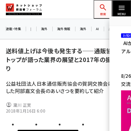
メ
ネットショップ担当者フォーラム
イ
検索
MENU
ン
コ
連載・特集
|
海外
海外情報
海外
AI
メタバース
お知
ン
A
テ
送料値上げは今後も発生する――通販協会
アル
ン
トップが語った業界の展望と2017年の振り返
ツ
amazon (2247)
り
に
8/
yahoo (1900)
移
公益社団法人日本通信販売協会の賀詞交換会に登壇
交流
動
楽天 (1871)
した阿部嘉文会長のあいさつを要約して紹介
ecbeing (1207)
瀧川 正実
アスクル (1119)
2018年1月16日 6:00
base (1074)
ビィ・フォアード (773)