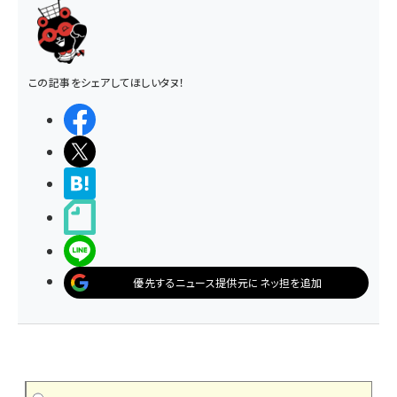
この記事をシェアしてほしいタヌ！
シェアする
ポストする
>ブクマする
noteで書く
LINEで送る
優先するニュース提供元にネッ担を追加