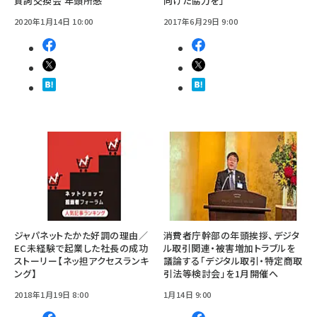
賀詞交換会 年頭所感
向けた協力を」
2020年1月14日 10:00
2017年6月29日 9:00
ジャパネットたかた好調の理由／
消費者庁幹部の年頭挨拶、デジタ
EC未経験で起業した社長の成功
ル取引関連・被害増加トラブルを
ストーリー【ネッ担アクセスランキ
議論する「デジタル取引・特定商取
ング】
引法等検討会」を1月開催へ
2018年1月19日 8:00
1月14日 9:00