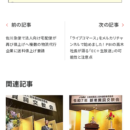
前の記事
次の記事
佐川急便で法人向け宅配便が
「ライブコマース」をメルカリチャ
再び値上げへ――複数の物流代行
ンネルで始めました！ PBIの高木
企業に送料値上げ要請
社長が語る「EC＋生放送」の可
能性と注意点
関連記事