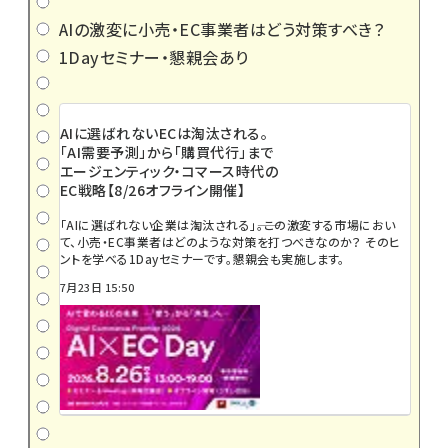
AIの激変に小売・EC事業者はどう対策すべき？
1Dayセミナー・懇親会あり
AIに選ばれないECは淘汰される。
「AI需要予測」から「購買代行」まで
エージェンティック・コマース時代の
EC戦略【8/26オフライン開催】
「AIに選ばれない企業は淘汰される」――。この激変する市場におい
て、小売・EC事業者はどのような対策を打つべきなのか？ そのヒ
ントを学べる1Dayセミナーです。懇親会も実施します。
7月23日 15:50