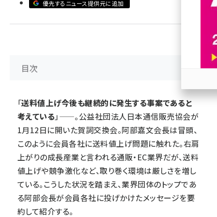
優先するニュース提供元に追加
revico (739)
目次
参加
「
送料値上げ今後も継続的に発生する事案であると
考えている
」――。公益社団法人日本通信販売協会が
1月12日に開いた賀詞交換会。阿部嘉文会長は冒頭、
このように会員各社に送料値上げ問題に触れた。右肩
上がりの成長産業と言われる通販・EC業界だが、送料
値上げや競争激化など、取り巻く環境は厳しさを増し
ている。こうした状況を踏まえ、業界団体のトップであ
る阿部会長が会員各社に投げかけたメッセージを要
約して紹介する。