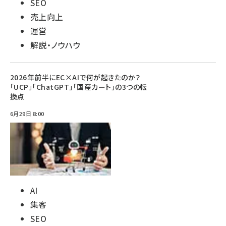
SEO
売上向上
運営
解説・ノウハウ
2026年前半にEC×AIで何が起きたのか？
「UCP」「ChatGPT」「国産カート」の3つの転
換点
6月29日 8:00
AI
集客
SEO