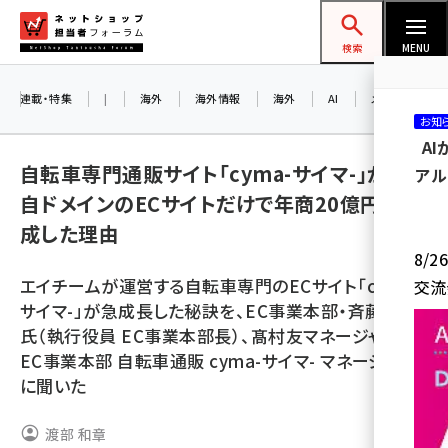
メ
ネットショップ担当者フォーラム
イ
検索
MENU
ン
コ
連載・特集
|
海外
海外情報
海外
AI
メタバース
お知
ン
A
テ
自転車専門通販サイト「cyma-サイマ-」が独
アル
ン
自ドメインのECサイトだけで年商20億円を達
ツ
amazon (2255)
成した理由
に
8/
yahoo (1906)
移
エイチームが運営する自転車専門のECサイト「cyma-
交流
動
楽天 (1874)
サイマ-」が急成長した秘訣を、EC事業本部・斉藤洸貴
氏（執行役員 EC事業本部長）、髙村友マネージャー（
ecbeing (1210)
EC事業本部 自転車通販 cyma-サイマ- マネージャー）
アスクル (1122)
に聞いた
base (1081)
渡部 和章
ビィ・フォアード (776)