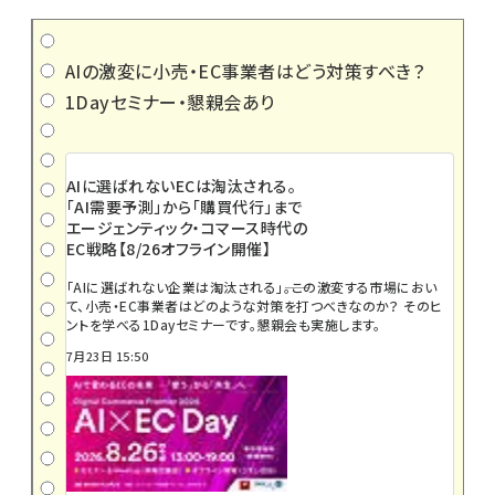
AIの激変に小売・EC事業者はどう対策すべき？
1Dayセミナー・懇親会あり
AIに選ばれないECは淘汰される。
「AI需要予測」から「購買代行」まで
エージェンティック・コマース時代の
EC戦略【8/26オフライン開催】
「AIに選ばれない企業は淘汰される」――。この激変する市場におい
て、小売・EC事業者はどのような対策を打つべきなのか？ そのヒ
ントを学べる1Dayセミナーです。懇親会も実施します。
7月23日 15:50