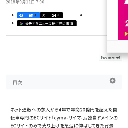
2018年9月11日 7:00
revico (744)
95
24
優先するニュース提供元に追加
参加
Sponsored
目次
ネット通販への参入から4年で年商20億円を超えた自
転車専門のECサイト「cyma-サイマ-」。独自ドメインの
ECサイトのみで売り上げを急速に伸ばしてきた背景