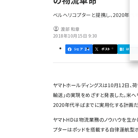
の物流革命
く
ず
ベルヘリコプターと提携し、2020年
渡部 和章
2018年10月15日 9:30
24
シェア
ポスト
はてブ
ヤマトホールディングスは10月12日、
輸送」の実現をめざすと発表した。米ヘ
2020年代半ばまでに実用化する計画だ
ヤマトHDは物流業務のノウハウを生か
プターはポッドを搭載する自律運航型ポ