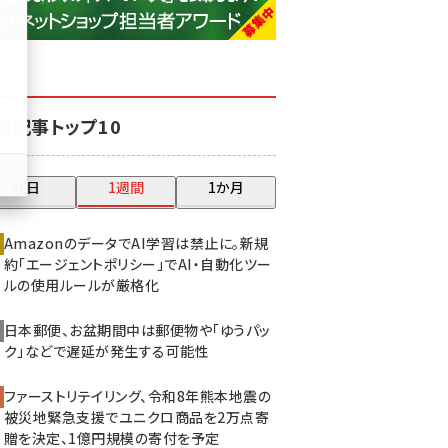
base (1081)
ビィ・フォアード (776)
revico (744)
気記事トップ10
昨日
1週間
1か月
AmazonのデータでAI学習は禁止に。新規
約「エージェントポリシー」でAI・自動化ツー
ルの使用ルールが厳格化
日本郵便、お盆期間中は郵便物や「ゆうパッ
ク」などで遅延が発生する可能性
ファーストリテイリング、令和8年熊本地震の
被災地緊急支援でユニクロ商品を2万点寄
贈を決定、1億円規模の寄付を予定