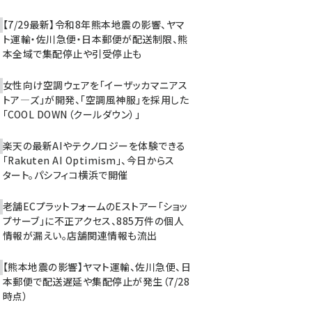
【7/29最新】令和8年熊本地震の影響、ヤマ
ト運輸・佐川急便・日本郵便が配送制限、熊
本全域で集配停止や引受停止も
女性向け空調ウェアを「イーザッカマニアス
トア―ズ」が開発、「空調風神服」を採用した
「COOL DOWN（クールダウン）」
楽天の最新AIやテクノロジーを体験できる
「Rakuten AI Optimism」、今日からス
タート。パシフィコ横浜で開催
老舗ECプラットフォームのEストアー「ショッ
プサーブ」に不正アクセス、885万件の個人
情報が漏えい。店舗関連情報も流出
【熊本地震の影響】ヤマト運輸、佐川急便、日
本郵便で配送遅延や集配停止が発生（7/28
時点）