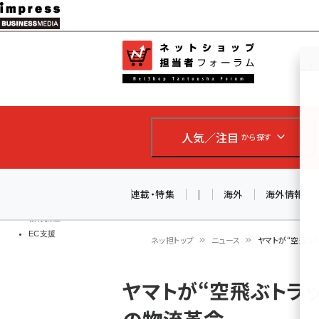
メ
イ
EC担当者
ネットショッ
ン
Web担当者
コ
製品導入
ン
企業IT
ソフト開発
テ
IoT・AI
人気／注目
から探す
ン
DCクラウド
研究・調査
ツ
エネルギー
に
連載・特集
|
海外
海外情報
ドローン
移
教育講座
EC支援
動
ネッ担トップ
ニュース
ヤマトが“空飛ぶ
パ
ヤマトが“空飛ぶトラッ
ン