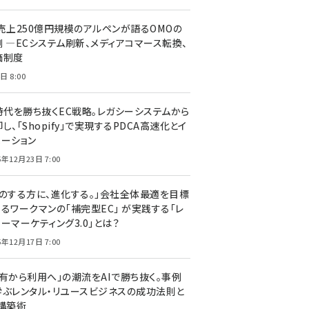
C売上250億円規模のアルペンが語るOMOの
側 ―ECシステム刷新、メディアコマース転換、
価制度
日 8:00
I時代を勝ち抜くEC戦略。レガシーシステムから
し、「Shopify」で実現するPDCA高速化とイ
ベーション
5年12月23日 7:00
声のする方に、進化する。」会社全体最適を目標
するワークマンの「補完型EC」 が実践する「レ
ーマーケティング3.0」とは？
5年12月17日 7:00
所有から利用へ」の潮流をAIで勝ち抜く。事例
学ぶレンタル・リユースビジネスの成功法則と
C構築術