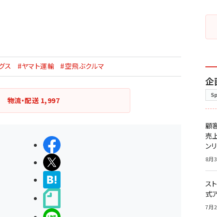
グス
#ヤマト運輸
#空飛ぶクルマ
企
S
物流・配送
1,997
顧
売
シェアする
ン
8月3
ポストする
>ブクマする
スト
式
noteで書く
7月2
LINEで送る