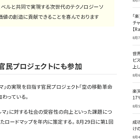
8月7
、ベルと共同で実現する次世代のテクノロジーソ
価値の創造に貢献できることを喜んでおります
「楽
チ
【R
8月7
世
ビ
の官民プロジェクトにも参加
上し
8月6
ルマ」の実現を目指す官民プロジェクト「空の移動革命
楽
わっている。
1
8月5
ルマ」に対する社会の受容性の向上といった課題につ
ロードマップを年内に策定する。 8月29日に第1回
成
け
8月4