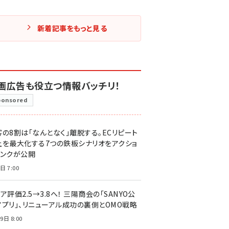
新着記事をもっと見る
画広告も役立つ情報バッチリ！
ponsored
客の8割は「なんとなく」離脱する。ECリピート
上を最大化する7つの鉄板シナリオをアクショ
リンクが公開
日 7:00
ア評価2.5→3.8へ！ 三陽商会の「SANYO公
アプリ」、リニューアル成功の裏側とOMO戦略
9日 8:00