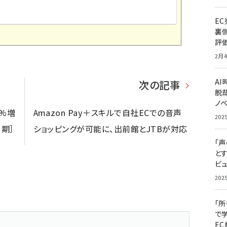
E
裏
評
2月4
A
次の記事
脱却
ノ
9%増
Amazon Pay＋スキルで自社ECでの音声
202
月期］
ショッピングが可能に、出前館とJTBが対応
「
と
ビュ
202
「
で
E