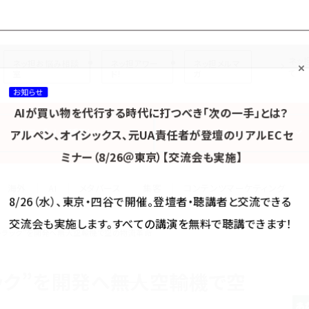
プ担当者フォーラム
ネッ
ネッ担お悩み相談
ネッ担アワー
ネッ担メルマ
て
室
ド！
ガ
お知らせ
AIが買い物を代行する時代に打つべき「次の一手」とは？
カテゴリ／種別
セミナー／イベント
から探す
から探す
アルペン、オイシックス、元UA責任者が登壇のリアルECセ
ミナー（8/26＠東京）【交流会も実施】
海外
AI
メタバース
集客
コンテンツマーケティング
8/26（水）、東京・四谷で開催。登壇者・聴講者と交流できる
交流会も実施します。すべての講演を無料で聴講できます！
トラック”を開発へ――無人空輸機で空の物流革命
ク”を開発へ――無人空輸機で空