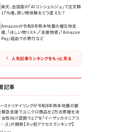
楽天、会話型の「AIコンシェルジュ」で注文額
17％増。買い物体験をどう変えた？
Amazonが令和8年熊本地震の被災地支
援、「ほしい物リスト」「支援物資」「Amazon
Pay」経由での寄付など
人気記事ランキングをもっと見る
着記事
ァーストリテイリングが令和8年熊本地震の被
地緊急支援でユニクロ商品を2万点寄贈を決
／女性向け空調ウェアを「イーザッカマニアス
ア―ズ」が開発【ネッ担アクセスランキング】