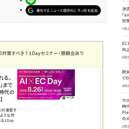
決
優先するニュース提供元にネッ担を追加
「a
対
7月1
E
向
う対策すべき？ 1Dayセミナー・懇親会あり
6月2
欧
れる。
ぐ
」まで
4月2
ス時代の
】
サ
時代
。この激変す
Pl
のような対
の
る1Day
2月2