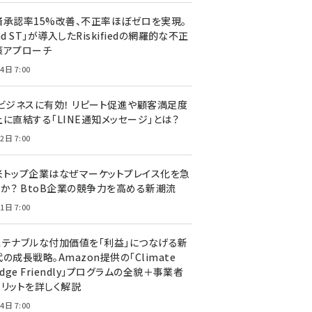
済承認率15%改善、不正率ほぼゼロを実現。
nd ST」が導入したRiskifiedの網羅的な不正
策アプローチ
4日 7:00
Cビジネスに有効！ リピート促進や顧客満足度
上に直結する「LINE通知メッセージ」とは？
2日 7:00
米トップ企業はなぜマーケットプレイス化を急
のか？ BtoB企業の競争力を高める新潮流
1日 7:00
ステナブルな付加価値を「利益」につなげる新
の成長戦略。Amazon提供の「Climate
edge Friendly」プログラムの全貌＋事業者
メリットを詳しく解説
4日 7:00