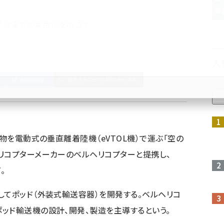
代半ばまでの実用化をめざす
人
Bluesky
優先するニュース提供元に追加
参加登録はこちら↑
荷物を電動式の垂直離着陸機（eVTOL機）で運ぶ「空の
リコプターメーカーのベルヘリコプターと提携し、
。
してポッド（外装式輸送容器）を開発する。ベルヘリコ
ッド輸送機の設計、開発、製造を主導するという。