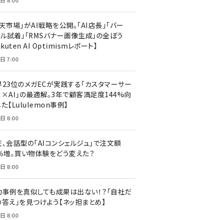
日 8:00
天市場」がAI戦略を公開。「AI店長」「バー
ャル試着」「RMSバナー画像生成」の全ぼう
akuten AI Optimismレポート】
日 7:00
界23位のメガECが実践する「カスタマーサー
ス×AI」の最適解。3年で顧客満足度144%向
た【Lululemon事例】
日 8:00
天、会話型の「AIコンシェルジュ」で注文額
7％増。買い物体験をどう変えた？
日 8:00
功事例を真似しても成果は出ない！？「自社だ
の答え」を見つけよう【ネッ担まとめ】
日 8:00