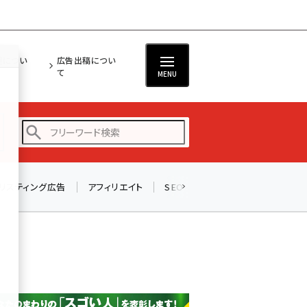
担につい
広告出稿につい
て
MENU
リスティング広告
アフィリエイト
SEO
メール
ソーシャル
amazon (2255)
yahoo (1906)
楽天 (1874)
ecbeing (1210)
アスクル (1122)