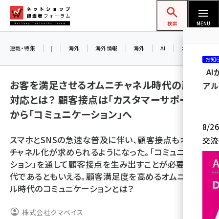
メ
ネットショップ担当者フォーラム
イ
検索
MENU
ン
コ
連載・特集
|
海外
海外情報
海外
AI
メタバース
お知
ン
A
テ
お客を満足させるオムニチャネル時代の顧客
アル
ン
対応とは？ 顧客接点は「カスタマーサポート」
ツ
amazon (2259)
から「コミュニケーション」へ
に
8/
yahoo (1908)
移
スマホとSNSの急速な普及に伴い、顧客接点もオムニ
交流
動
楽天 (1874)
チャネル化が求められるようになった。「コミュニケー
ション」を通して顧客接点を生み出すことが必要な時
ecbeing (1211)
代であるともいえる。顧客満足度を高めるオムニチャネ
アスクル (1122)
ル時代のコミュニケーションとは？
base (1083)
株式会社クマベイス
ビィ・フォアード (778)