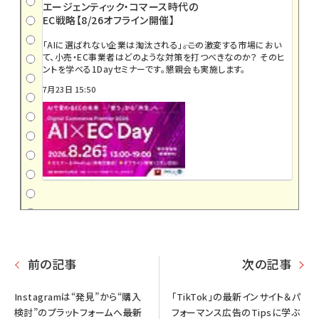
エージェンティック・コマース時代の
EC戦略【8/26オフライン開催】
「AIに選ばれない企業は淘汰される」――。この激変する市場におい
て、小売・EC事業者はどのような対策を打つべきなのか？ そのヒ
ントを学べる1Dayセミナーです。懇親会も実施します。
7月23日 15:50
前の記事
次の記事
Instagramは“発見”から“購入
「TikTok」の最新インサイト＆パ
検討”のプラットフォームへ――最新
フォーマンス広告のTipsに学ぶ