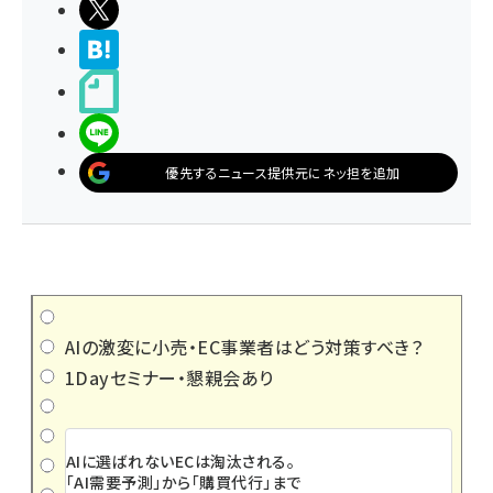
ポストする
>ブクマする
noteで書く
LINEで送る
優先するニュース提供元にネッ担を追加
AIの激変に小売・EC事業者はどう対策すべき？
1Dayセミナー・懇親会あり
AIに選ばれないECは淘汰される。
「AI需要予測」から「購買代行」まで