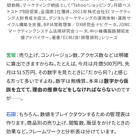
間勤務。マーケティング統括として「Yahoo!ショッピング」月間ベス
トストア8回受賞。全国第1位獲得。2011年株式会社ECマーケティ
ング人財育成を設立。デジタルマーケティングの運用体制・運用サ
イクル構築を支援。BPIA常務理事／DX研究会ナビゲータ。JDMC
マーケティングシステム活用研究会リーダ。中小機構販路開拓支
援アドバイザー。著書「ECMJ流！原理原則」シリーズ
宮坂
：売り上げ、コンバージョン数、アクセス数などは明確
に算出できますからね。たとえば、今月は月商500万円、先
月は515万円、その数字を見たときに「だから何？」と感じ
る方って多いですよね。数字は無機質。本来は
数字から仮
説を立てて、理由の推察などをしなければならない
のです
が……。
石田
：もちろん、数値をブレイクダウンするための管理表は
作ります。商品別の売り上げ、閲覧数、販促をかけたときの
効果など。フレームワークと分析表は分けています。