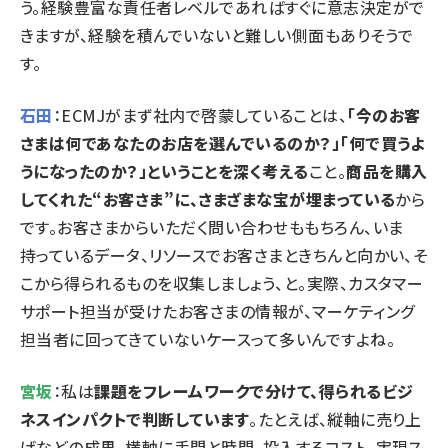
う。経験豊富な責任者レベルであればすぐに意志決定がで
きますが、経験を積んでいないと難しい側面もありそうで
す。
石田
：ECMJがまず社内で啓蒙していることは、
「今のお客
さまは何であなたのお店を選んでいるのか？」「何で買うよ
うになったのか？」ということを深く考える
こと。
商品を購入
してくれた“お客さま”に、さまざまな宝が埋まっている
から
です。お客さまからいただく問い合わせももちろん、いま
持っているデータ、リソースでお客さまときちんと向かい、そ
こから得られるものを収集しましょう、と。実際、カスタマー
サポート担当が受けたお客さまの情報が、マーケティング
担当者に回ってきていないケースって多いんですよね。
宮坂
：私は
課題をフレームワークで分けて、得られるビジ
ネスインパクトで判断しています
。たとえば、縦軸に売り上
げなどの成果、横軸に手間と時間、投入するコスト、実現ス