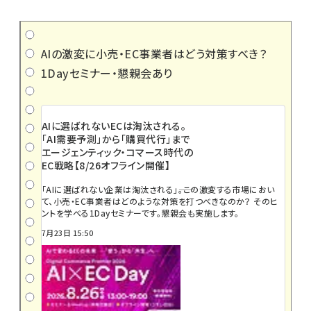
AIの激変に小売・EC事業者はどう対策すべき？
1Dayセミナー・懇親会あり
AIに選ばれないECは淘汰される。
「AI需要予測」から「購買代行」まで
エージェンティック・コマース時代の
EC戦略【8/26オフライン開催】
「AIに選ばれない企業は淘汰される」――。この激変する市場におい
て、小売・EC事業者はどのような対策を打つべきなのか？ そのヒ
ントを学べる1Dayセミナーです。懇親会も実施します。
7月23日 15:50