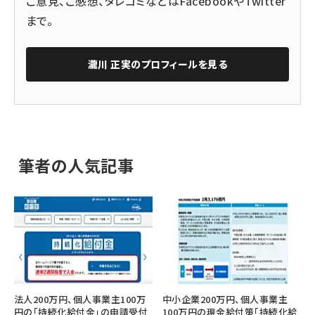
ご意見、ご感想、タレコミなどは
Facebook
や
Twitter
まで。
瀧川 正実
のプロフィールを見る
筆者の人気記事
法人200万円、個人事業主100万
中小企業200万円、個人事業主
円の「持続化給付金」の申請受付
100万円の現金給付策「持続化給