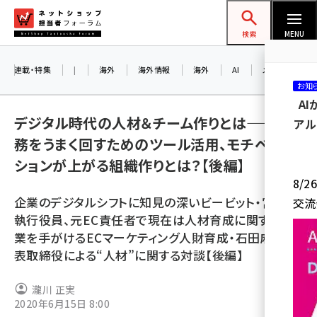
メ
ネットショップ担当者フォーラム
イ
検索
MENU
ン
コ
連載・特集
|
海外
海外情報
海外
AI
メタバース
お知
ン
A
テ
デジタル時代の人材＆チーム作りとは――業
アル
ン
務をうまく回すためのツール活用、モチベー
ツ
amazon (2259)
ションが上がる組織作りとは？【後編】
に
8/
yahoo (1908)
移
企業のデジタルシフトに知見の深いビービット・宮坂祐
交流
動
楽天 (1877)
執行役員、元EC責任者で現在は人材育成に関する事
業を手がけるECマーケティング人財育成・石田麻琴代
ecbeing (1211)
表取締役による“人材”に関する対談【後編】
アスクル (1122)
瀧川 正実
base (1084)
2020年6月15日 8:00
ビィ・フォアード (782)