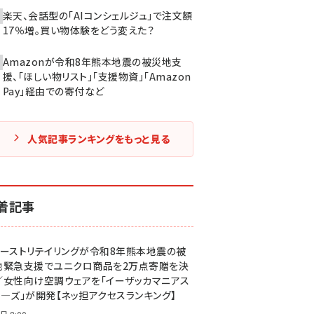
楽天、会話型の「AIコンシェルジュ」で注文額
17％増。買い物体験をどう変えた？
Amazonが令和8年熊本地震の被災地支
援、「ほしい物リスト」「支援物資」「Amazon
Pay」経由での寄付など
人気記事ランキングをもっと見る
着記事
ァーストリテイリングが令和8年熊本地震の被
地緊急支援でユニクロ商品を2万点寄贈を決
／女性向け空調ウェアを「イーザッカマニアス
ア―ズ」が開発【ネッ担アクセスランキング】