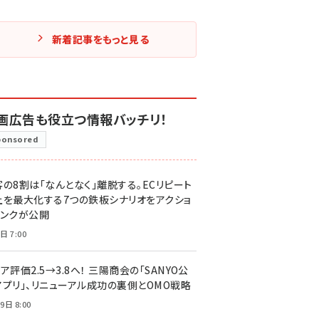
新着記事をもっと見る
画広告も役立つ情報バッチリ！
ponsored
客の8割は「なんとなく」離脱する。ECリピート
上を最大化する7つの鉄板シナリオをアクショ
リンクが公開
日 7:00
ア評価2.5→3.8へ！ 三陽商会の「SANYO公
アプリ」、リニューアル成功の裏側とOMO戦略
9日 8:00