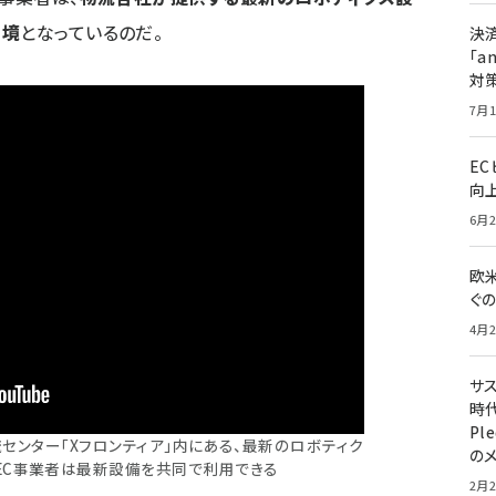
環境
となっているのだ。
決
「a
対
7月1
E
向
6月2
欧
ぐ
4月2
サ
時代
Pl
センター「Xフロンティア」内にある、最新のロボティク
の
EC事業者は最新設備を共同で利用できる
2月2