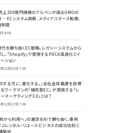
C売上250億円規模のアルペンが語るOMOの
側 ―ECシステム刷新、メディアコマース転換、
価制度
日 8:00
I時代を勝ち抜くEC戦略。レガシーシステムから
し、「Shopify」で実現するPDCA高速化とイ
ベーション
5年12月23日 7:00
声のする方に、進化する。」会社全体最適を目標
するワークマンの「補完型EC」 が実践する「レ
ーマーケティング3.0」とは？
5年12月17日 7:00
所有から利用へ」の潮流をAIで勝ち抜く。事例
学ぶレンタル・リユースビジネスの成功法則と
C構築術