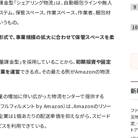
金型「シェアリング物流」は、自動梱包ラインや無人
ステム、保管スペース、作業スペース、作業者、梱包材
いうもの。
う形式で、事業規模の拡大に合わせて保管スペースを柔
量課金型」を採用していることから、
初期投資や固定
事業を運営
できる点。その最たる例がAmazonの物流
新
量の増加に伴い広がった物流センターで提供する
ルフィルメント by Amazon）は、Amazonのリソー
フ
用企業は1個あたりの配送単価を抑えながら、スピード
災
定
ビスを利用できている。
ト