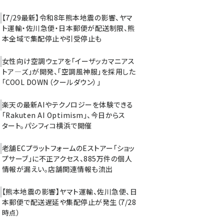
【7/29最新】令和8年熊本地震の影響、ヤマ
ト運輸・佐川急便・日本郵便が配送制限、熊
本全域で集配停止や引受停止も
女性向け空調ウェアを「イーザッカマニアス
トア―ズ」が開発、「空調風神服」を採用した
「COOL DOWN（クールダウン）」
楽天の最新AIやテクノロジーを体験できる
「Rakuten AI Optimism」、今日からス
タート。パシフィコ横浜で開催
老舗ECプラットフォームのEストアー「ショッ
プサーブ」に不正アクセス、885万件の個人
情報が漏えい。店舗関連情報も流出
【熊本地震の影響】ヤマト運輸、佐川急便、日
本郵便で配送遅延や集配停止が発生（7/28
時点）