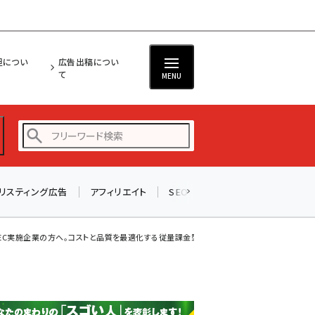
担につい
広告出稿につい
て
MENU
リスティング広告
アフィリエイト
SEO
メール
ソーシャル
amazon (2255)
yahoo (1906)
EC実施企業の方へ。コストと品質を最適化する従量課金型の「シェアリング物流」とは
楽天 (1874)
ecbeing (1210)
アスクル (1122)