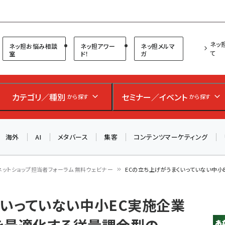
プ担当者フォーラム
ネッ
ネッ担お悩み相談
ネッ担アワー
ネッ担メルマ
て
室
ド！
ガ
カテゴリ／種別
セミナー／イベント
から探す
から探す
海外
AI
メタバース
集客
コンテンツマーケティング
ネットショップ担当者フォーラム 無料ウェビナー
ECの立ち上げがうまくいっていない中小
くいっていない中小EC実施企業