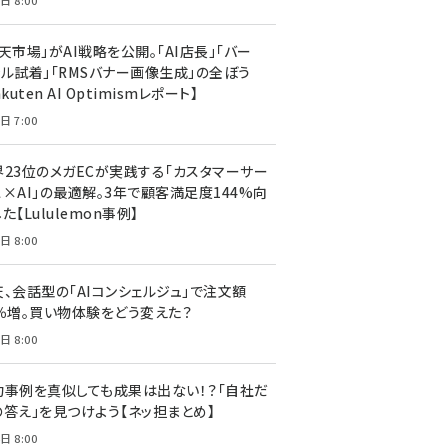
日 8:00
天市場」がAI戦略を公開。「AI店長」「バー
ャル試着」「RMSバナー画像生成」の全ぼう
akuten AI Optimismレポート】
日 7:00
界23位のメガECが実践する「カスタマーサー
ス×AI」の最適解。3年で顧客満足度144%向
た【Lululemon事例】
日 8:00
天、会話型の「AIコンシェルジュ」で注文額
7％増。買い物体験をどう変えた？
日 8:00
功事例を真似しても成果は出ない！？「自社だ
の答え」を見つけよう【ネッ担まとめ】
日 8:00