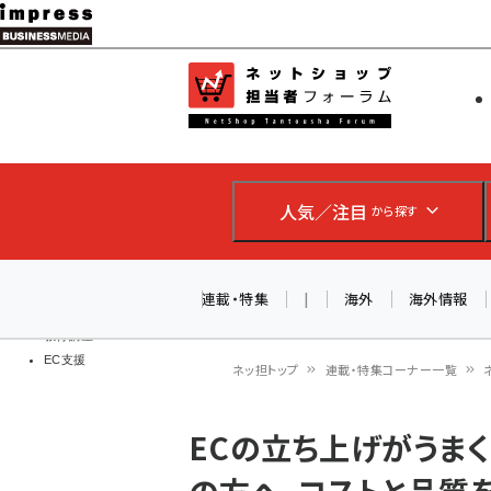
メ
イ
EC担当者
ネットショッ
ン
Web担当者
コ
製品導入
ン
企業IT
ソフト開発
テ
IoT・AI
人気／注目
から探す
ン
DCクラウド
研究・調査
ツ
エネルギー
に
連載・特集
|
海外
海外情報
ドローン
移
教育講座
EC支援
動
ネッ担トップ
連載・特集コーナー一覧
パ
ECの立ち上げがうま
ン