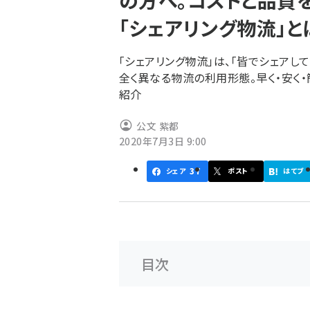
の方へ。コストと品質
く
「シェアリング物流」と
ず
「シェアリング物流」は、「皆でシェアし
全く異なる物流の利用形態。早く・安く
紹介
公文 紫都
2020年7月3日 9:00
37
シェア
ポスト
はてブ
目次