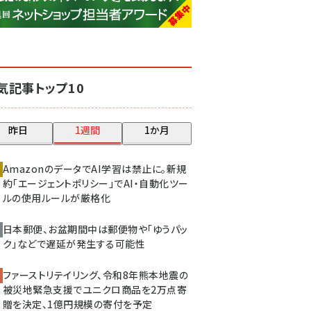
base (1081)
ビィ・フォアード (776)
revico (744)
気記事トップ10
昨日
1週間
1か月
AmazonのデータでAI学習は禁止に。新規
約「エージェントポリシー」でAI・自動化ツー
ルの使用ルールが厳格化
日本郵便、お盆期間中は郵便物や「ゆうパッ
ク」などで遅延が発生する可能性
ファーストリテイリング、令和8年熊本地震の
被災地緊急支援でユニクロ商品を2万点寄
贈を決定、1億円規模の寄付を予定