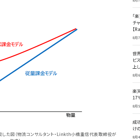
8月7
「楽
チ
【R
8月7
世
ビ
上し
8月6
楽
1
8月5
成
け
した図（物流コンサルタント・Linkth小橋重信代表取締役が
8月4