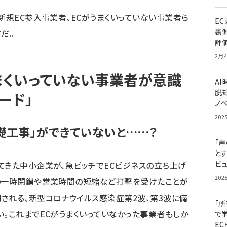
新規EC参入事業者、ECがうまくいっていない事業者ら
E
裏
だ。
評
2月4
うまくいっていない事業者が意識
A
脱却
ード」
ノ
202
礎工事」ができていないと……？
「
と
ビュ
てきた中小企業が、急ピッチでECビジネスの立ち上げ
202
舗の一時閉鎖や営業時間の短縮など打撃を受けたことが
される、新型コロナウイルス感染症第2波、第3波に備
「
い。これまでECがうまくいっていなかった事業者もしか
で
E