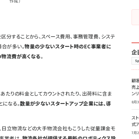
作成）
を区分することから、スペース費用、事務管理費、システ
場合が多い。
物量の少ないスタート時のEC事業者に
企
の物流費が高くなる
。
S
顧
売
点あたりの料金としてカウントされたり、出荷料に含ま
ン
8月3
とになる。
数量が少ないスタートアップ企業には、導
スト
式
ス、日立物流などの大手物流会社もこうした従量課金モ
7月2
事業者は、
物流各社が提供する最新のロボティクス設