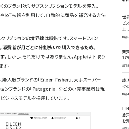
多くのブランドが、サブスクリプションモデルを導入。一
やIoT技術を利用して、自動的に商品を補充する方法
世
ビ
上し
8月6
スクリプションの境界線は曖昧です。スマートフォン
。
消費者が月ごとに分割払いで購入できるため、
楽
ます
。しかし、それだけではありません。Appleは下取り
1
ます。
8月5
」、婦人服ブランドの「Eileen Fisher」、大手スーパー
成
け
ッションブランドの「Patagonia」などの小売事業者は現
8月4
ビジネスモデルを採用しています。
LI
急
を
8月3