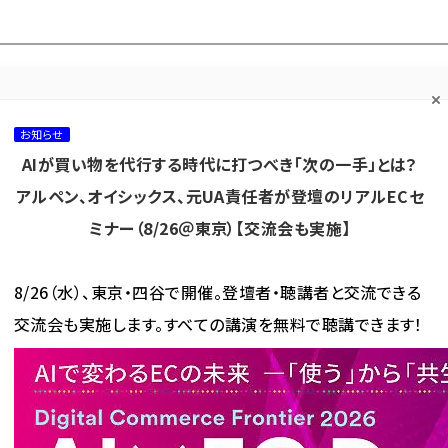
プ担当者フォーラム
ネッ
ネッ担お悩み相談
ネッ担アワー
ネッ担メルマ
て
室
ド！
ガ
お知らせ
AIが買い物を代行する時代に打つべき「次の一手」とは？
カテゴリ／種別
セミナー／イベント
から探す
から探す
アルペン、オイシックス、元UA責任者が登壇のリアルECセ
ミナー（8/26＠東京）【交流会も実施】
海外
AI
メタバース
集客
コンテンツマーケティング
8/26（水）、東京・四谷で開催。登壇者・聴講者と交流できる
交流会も実施します。すべての講演を無料で聴講できます！
海外のEC事情・戦略・マーケティング情報ウォッチ
【2021年の小売業界予測】「実店舗の
チ