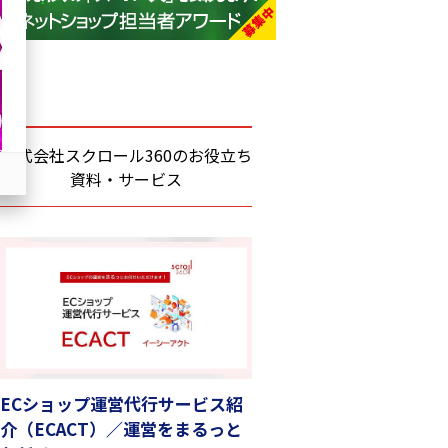
base (1071)
ビィ・フォアード (773)
revico (739)