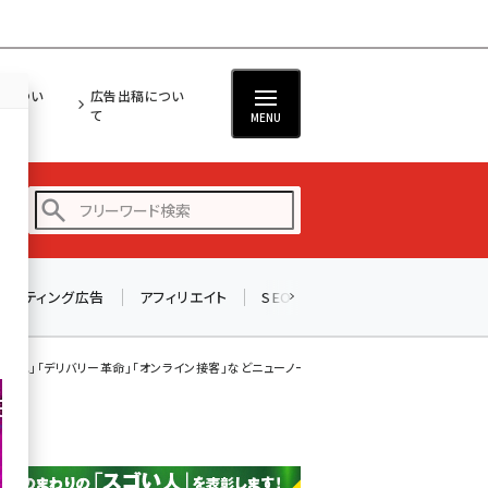
担につい
広告出稿につい
て
MENU
リスティング広告
アフィリエイト
SEO
メール
ソーシャル
amazon (2246)
yahoo (1900)
デポ化」「デリバリー革命」「オンライン接客」などニューノーマル時代の5トレンド
楽天 (1871)
ecbeing (1207)
アスクル (1119)