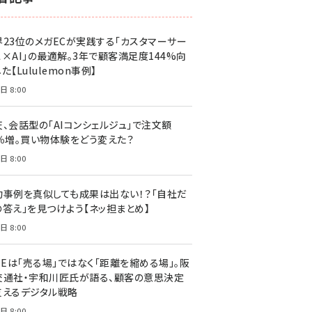
界23位のメガECが実践する「カスタマーサー
ス×AI」の最適解。3年で顧客満足度144%向
た【Lululemon事例】
日 8:00
天、会話型の「AIコンシェルジュ」で注文額
7％増。買い物体験をどう変えた？
日 8:00
功事例を真似しても成果は出ない！？「自社だ
の答え」を見つけよう【ネッ担まとめ】
日 8:00
NEは「売る場」ではなく「距離を縮める場」。阪
交通社・宇和川匠氏が語る、顧客の意思決定
支えるデジタル戦略
日 8:00