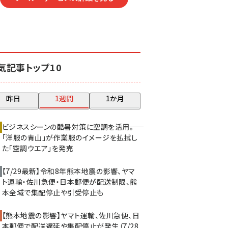
気記事トップ10
昨日
1週間
1か月
ビジネスシーンの酷暑対策に空調を活用――。
「洋服の青山」が作業服のイメージを払拭し
た「空調ウエア」を発売
【7/29最新】令和8年熊本地震の影響、ヤマ
ト運輸・佐川急便・日本郵便が配送制限、熊
本全域で集配停止や引受停止も
【熊本地震の影響】ヤマト運輸、佐川急便、日
本郵便で配送遅延や集配停止が発生（7/28