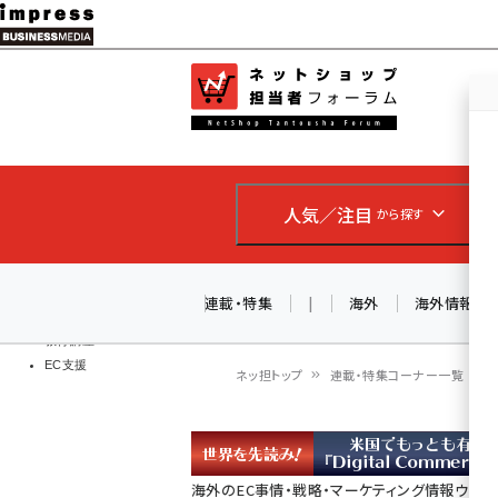
メ
イ
EC担当者
ネットショッ
ン
Web担当者
コ
製品導入
ン
企業IT
ソフト開発
テ
IoT・AI
人気／注目
から探す
ン
DCクラウド
研究・調査
ツ
エネルギー
に
連載・特集
|
海外
海外情報
ドローン
移
教育講座
EC支援
動
ネッ担トップ
連載・特集コーナー一覧
パ
ン
海外のEC事情・戦略・マーケティング情報ウォッ