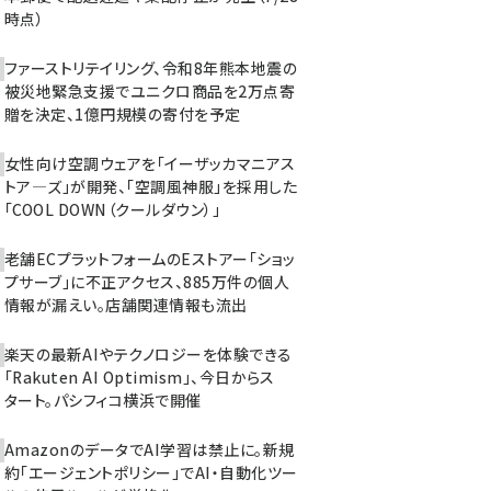
時点）
ファーストリテイリング、令和8年熊本地震の
被災地緊急支援でユニクロ商品を2万点寄
贈を決定、1億円規模の寄付を予定
女性向け空調ウェアを「イーザッカマニアス
トア―ズ」が開発、「空調風神服」を採用した
「COOL DOWN（クールダウン）」
老舗ECプラットフォームのEストアー「ショッ
プサーブ」に不正アクセス、885万件の個人
情報が漏えい。店舗関連情報も流出
楽天の最新AIやテクノロジーを体験できる
「Rakuten AI Optimism」、今日からス
タート。パシフィコ横浜で開催
AmazonのデータでAI学習は禁止に。新規
約「エージェントポリシー」でAI・自動化ツー