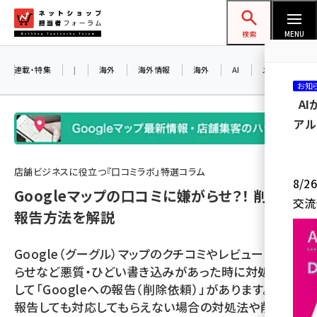
メ
ネットショップ担当者フォーラム
イ
検索
MENU
ン
コ
連載・特集
|
海外
海外情報
海外
AI
メタバース
お知
ン
A
テ
アル
ン
ツ
amazon (2253)
に
店舗ビジネスに役立つ『口コミラボ』特選コラム
8/
yahoo (1905)
移
Googleマップの口コミに嫌がらせ？！ 削除や
交流
動
楽天 (1873)
報告方法を解説
ecbeing (1210)
Google（グーグル）マップのクチコミやレビューに嫌が
アスクル (1122)
らせなど悪質・ひどい書き込みがあった時に対処法と
して「Googleへの報告（削除依頼）」があります。もし
base (1079)
報告しても対応してもらえない場合の対処法や削除に
ビィ・フォアード (776)