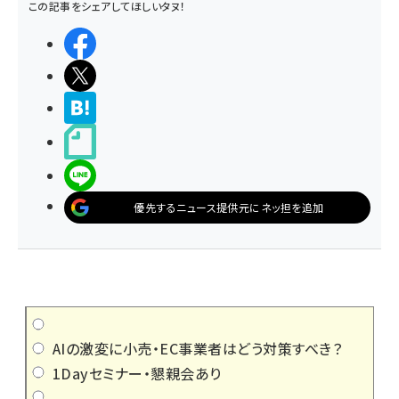
この記事をシェアしてほしいタヌ！
シェアする
ポストする
>ブクマする
noteで書く
LINEで送る
優先するニュース提供元にネッ担を追加
AIの激変に小売・EC事業者はどう対策すべき？
1Dayセミナー・懇親会あり