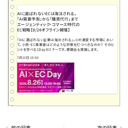
AIに選ばれないECは淘汰される。
「AI需要予測」から「購買代行」まで
エージェンティック・コマース時代の
EC戦略【8/26オフライン開催】
「AIに選ばれない企業は淘汰される」――。この激変する市場におい
て、小売・EC事業者はどのような対策を打つべきなのか？ そのヒ
ントを学べる1Dayセミナーです。懇親会も実施します。
7月23日 15:50
前の記事
次の記事