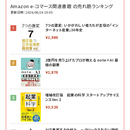
Amazon e-コマース関連書籍 の売れ筋ランキング
更新日時：2026/06/26 19:05
7つの激変: いかがわしい者たちが主役の「イン
ターネット産業」30年史
￥1,980
2億円を売り上げたプロが教える note×AI 最
強の副業
￥1,870
増補改訂版 起業の科学 スタートアップサイエ
ンスVer.2
￥3,520
AIで集客する仕組み ～クリックされない時代