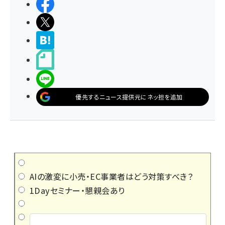
シェアする
ポストする
>ブクマする
noteで書く
LINEで送る
優先するニュース提供元にネッ担を追加
AIの激変に小売・EC事業者はどう対策すべき？
1Dayセミナー・懇親会あり