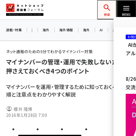
メ
ネットショップ担当者フォーラム
イ
検索
MENU
ン
コ
連載・特集
|
海外
海外情報
海外
AI
メタバース
お知
ン
A
テ
ネット通販のための5分でわかるマイナンバー対策
アル
ン
マイナンバーの管理・運用で失敗しないために
ツ
amazon (2258)
押さえておくべき4つのポイント
に
8/
yahoo (1907)
移
マイナンバーを運用・管理するために知っておくべき手
交流
動
楽天 (1874)
順と注意点をわかりやすく解説
ecbeing (1211)
櫻井 隆博
アスクル (1122)
2016年1月28日 7:00
base (1083)
ビィ・フォアード (777)