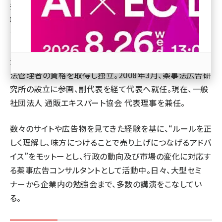
抱いたことをきっかけに、中医学専門学校にて３年間薬膳
revico (740)
料理や漢方について学ぶ。その間、ヘルスケア分野でのビ
ジネス展開には薬事法を避けて通れない事から、薬事法
と広告についても並行して学び、その後、国際中医専門員、
漢方薬膳療術師、反射療法士、薬事法管理者、コスメ薬事
法管理者の資格を取得し独立。2008年3月、薬事法広告研
究所の設立に参画、副代表を経て代表へ就任。現在、一般
社団法人 通販エキスパート協会 代表理事を兼任。
参加登録はこちら↑
数々のサイトや広告物を見てきた経験を基に、“ルールを正
しく理解し、味方につけることで売り上げにつなげるアドバ
イス”をモットーとし、行政の動向及び市場の変化に対応す
る薬事広告コンサルタントとして活動中。日々、大型セミ
ナーから企業内の勉強会まで、多数の講演をこなしてい
る。