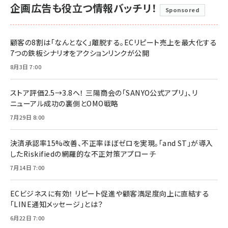
企画広告も役立つ情報バッチリ！
Sponsored
顧客の8割は「なんとなく」離脱する。ECリピート売上を最大化する
7つの鉄板シナリオをアクションリンクが公開
8月3日 7:00
ストア評価2.5→3.8へ！ 三陽商会の「SANYO公式アプリ」、リ
ニューアル成功の裏側とOMO戦略
7月29日 8:00
決済承認率15%改善、不正率ほぼゼロを実現。「and ST」が導入
したRiskifiedの網羅的な不正対策アプローチ
7月14日 7:00
ECビジネスに有効！ リピート促進や顧客満足度向上に直結する
「LINE通知メッセージ」とは？
6月22日 7:00