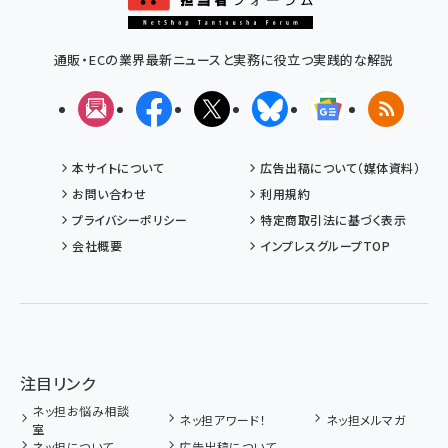
通販・ECの業界最新ニュースと実務に役立つ実践的な解説
メルマガ
Facebook
X(エックス)
Bluesky
Googleニュ
RSS
本サイトについて
広告出稿について（媒体資料）
お問い合わせ
利用規約
プライバシーポリシー
特定商取引法に基づく表示
会社概要
インプレスグループTOP
注目リンク
ネッ担お悩み相談
ネッ担アワード！
ネッ担メルマガ
室
ネッ担について
広告出稿について