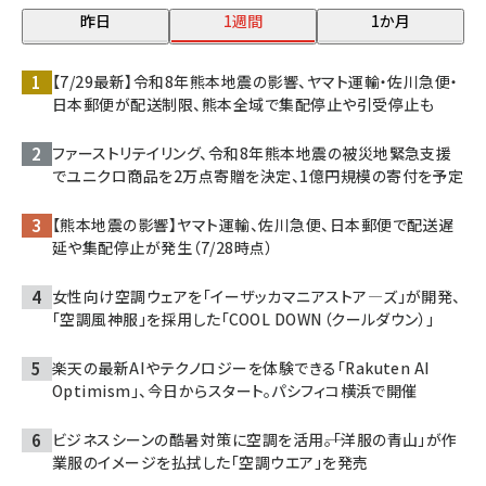
昨日
1週間
1か月
【7/29最新】令和8年熊本地震の影響、ヤマト運輸・佐川急便・
日本郵便が配送制限、熊本全域で集配停止や引受停止も
ファーストリテイリング、令和8年熊本地震の被災地緊急支援
でユニクロ商品を2万点寄贈を決定、1億円規模の寄付を予定
【熊本地震の影響】ヤマト運輸、佐川急便、日本郵便で配送遅
延や集配停止が発生（7/28時点）
女性向け空調ウェアを「イーザッカマニアストア―ズ」が開発、
「空調風神服」を採用した「COOL DOWN（クールダウン）」
楽天の最新AIやテクノロジーを体験できる「Rakuten AI
Optimism」、今日からスタート。パシフィコ横浜で開催
ビジネスシーンの酷暑対策に空調を活用――。「洋服の青山」が作
業服のイメージを払拭した「空調ウエア」を発売