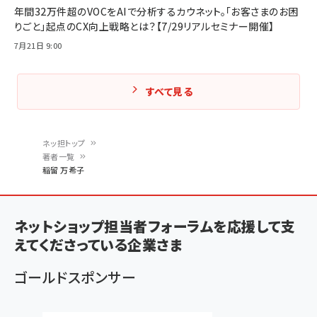
年間32万件超のVOCをAIで分析するカウネット。「お客さまのお困
りごと」起点のCX向上戦略とは？【7/29リアルセミナー開催】
7月21日 9:00
すべて見る
ネッ担トップ
著者一覧
パ
稲留 万希子
ン
く
ネットショップ担当者フォーラムを応援して支
ず
えてくださっている企業さま
ゴールドスポンサー