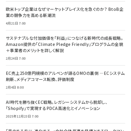
欧米トップ企業はなぜマーケットプレイス化を急ぐのか？ BtoB企
業の競争力を高める新潮流
4月21日 7:00
サステナブルな付加価値を「利益」につなげる新時代の成長戦略。
Amazon提供の「Climate Pledge Friendly」プログラムの全貌
＋事業者のメリットを詳しく解説
2月24日 7:00
EC売上250億円規模のアルペンが語るOMOの裏側 ―ECシステム
刷新、メディアコマース転換、評価制度
2月4日 8:00
AI時代を勝ち抜くEC戦略。レガシーシステムから脱却し、
「Shopify」で実現するPDCA高速化とイノベーション
2025年12月23日 7:00
「声のする方に、進化する。」会社全体最適を目標とするワークマン