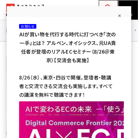
メ
ネットショップ担当者フォーラム
イ
検索
MENU
ン
お知らせ
コ
連載・特集
|
海外
海外情報
海外
AI
メタバース
AIが買い物を代行する時代に打つべき「次の
ン
一手」とは？ アルペン、オイシックス、元UA責
テ
任者が登壇のリアルECセミナー（8/26＠東
ン
稲留 万希子
京）【交流会も実施】
ツ
薬事法広告研究所 代表
amazon (2249)
に
8/26（水）、東京・四谷で開催。登壇者・聴講
yahoo (1901)
移
者と交流できる交流会も実施します。すべて
動
楽天 (1871)
の講演を無料で聴講できます！
ecbeing (1207)
アスクル (1119)
東京理科大学卒業後、大手医薬品卸会社にて医療従事者
base (1077)
向けポータルサイトの企画運営に従事。東洋医学に興味を
ビィ・フォアード (773)