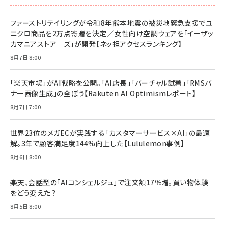
ファーストリテイリングが令和8年熊本地震の被災地緊急支援でユ
ニクロ商品を2万点寄贈を決定／女性向け空調ウェアを「イーザッ
カマニアストア―ズ」が開発【ネッ担アクセスランキング】
8月7日 8:00
「楽天市場」がAI戦略を公開。「AI店長」「バーチャル試着」「RMSバ
ナー画像生成」の全ぼう【Rakuten AI Optimismレポート】
8月7日 7:00
世界23位のメガECが実践する「カスタマーサービス×AI」の最適
解。3年で顧客満足度144%向上した【Lululemon事例】
8月6日 8:00
楽天、会話型の「AIコンシェルジュ」で注文額17％増。買い物体験
をどう変えた？
8月5日 8:00