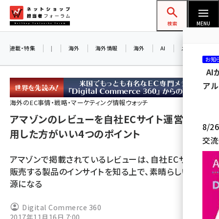
メ
ネットショップ担当者フォーラム
イ
検索
MENU
ン
コ
連載・特集
|
海外
海外情報
海外
AI
メタバース
お知
ン
A
テ
アル
ン
ツ
海外のEC事情・戦略・マーケティング情報ウォッチ
amazon (2255)
に
アマゾンのレビューを自社ECサイト運営に活
8/
yahoo (1906)
移
用した方がいい4つのポイント
交流
動
楽天 (1874)
アマゾンで掲載されているレビューは、自社ECサイトで
ecbeing (1210)
販売する製品のインサイトを知る上で、素晴らしい情報
源になる
アスクル (1122)
base (1081)
Digital Commerce 360
2017年11月16日 7:00
ビィ・フォアード (776)