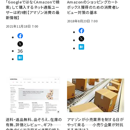
「GoogleではなくAmazonで検
Amazonのショッピングカート
索」して購入するネット通販ユー
ボックス獲得のための消費者レ
ザーは約9割【アマゾン消費の最
ビュー対策の基本
新情報】
2018年8月23日 7:00
2021年11月18日 7:00
36
送料・返品無料、品ぞろえ、在庫の
アマゾンが小売業界を制する日が
有無、評価とレビュー、ギフト……
やって来る……小売り企業が対抗
今後のECで注目すべき取り組み
する方法は？