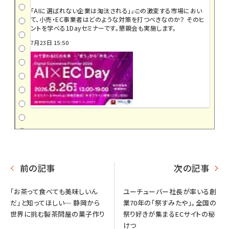
「AIに選ばれない企業は淘汰される」――。この激変する市場におい
て、小売・EC事業者はどのような対策を打つべきなのか？ そのヒ
ントを学べる1Dayセミナーです。懇親会も実施します。
7月23日 15:50
前の記事
次の記事
「お茶って食べても美味しいん
ユーチューバー社長が率いる創
だ」と知ってほしい─ 静岡から
業70年の「祭すみたや」。全国の
世界に挑む製茶問屋の菓子作り
祭り好きが集まるECサイトの秘
けつ