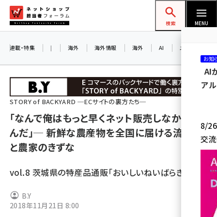
メ
ネットショップ担当者フォーラム
イ
検索
MENU
ン
コ
連載・特集
|
海外
海外情報
海外
AI
メタバース
お知
ン
A
テ
アル
ン
ツ
STORY of BACKYARD ─ECサイトの裏方たち─
amazon (2255)
に
「なんで俺はもっと早くネット販売しなかった
8/
yahoo (1906)
移
んだ」─ 新鮮な農産物を全国に届ける流通元
交流
動
と農家のきずな
楽天 (1874)
ecbeing (1210)
vol.8 茨城県の特産品通販「おいしいねいばらき」
アスクル (1122)
B.Y
base (1081)
2018年11月21日 8:00
ビィ・フォアード (776)