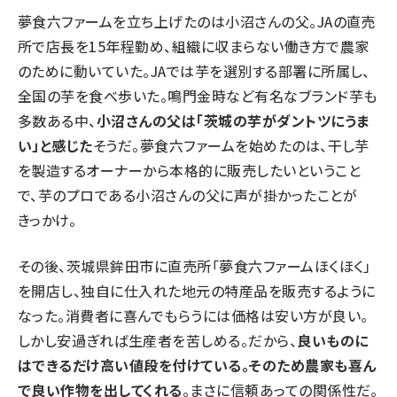
夢食六ファームを立ち上げたのは小沼さんの父。JAの直売
所で店長を15年程勤め、組織に収まらない働き方で農家
のために動いていた。JAでは芋を選別する部署に所属し、
全国の芋を食べ歩いた。鳴門金時など有名なブランド芋も
多数ある中、
小沼さんの父は「茨城の芋がダントツにうま
い」と感じた
そうだ。夢食六ファームを始めたのは、干し芋
を製造するオーナーから本格的に販売したいということ
で、芋のプロである小沼さんの父に声が掛かったことが
きっかけ。
その後、茨城県鉾田市に直売所「夢食六ファームほくほく」
を開店し、独自に仕入れた地元の特産品を販売するように
なった。消費者に喜んでもらうには価格は安い方が良い。
しかし安過ぎれば生産者を苦しめる。だから、
良いものに
はできるだけ高い値段を付けている。そのため農家も喜ん
で良い作物を出してくれる
。まさに信頼あっての関係性だ。