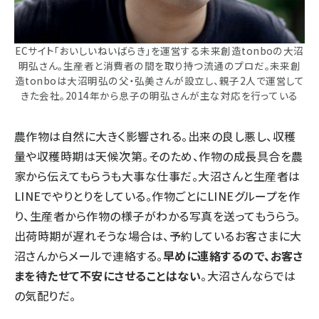
ECサイト「おいしいねいばらき」を運営する未来創造tonboの大沼
明弘さん。生産者と消費者の間を取り持つ流通のプロだ。未来創
造tonboは大沼明弘の父・弘美さんが設立し、親子2人で運営して
きた会社。2014年から息子の明弘さんが主な対応を行っている
農作物は自然に大きく影響される。出来の良し悪し、収穫
量や収穫時期は天候次第。そのため、作物の成長具合を農
家から伝えてもらうも大事な仕事だ。大沼さんと生産者は
LINEでやりとりをしている。作物ごとにLINEグループを作
り、生産者から作物の様子がわかる写真を送ってもうらう。
出荷時期が遅れそうな場合は、予約しているお客さまに大
沼さんからメールで連絡する。
早めに連絡するので、お客さ
まを待たせて不安にさせることはない
。大沼さんならでは
の気配りだ。