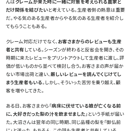
んは
クレームが来た時に一緒に対策を考えられる農家と
だけ関係を結びたい
と考えている。生産者側の熱意は重要
だ。やる気のある生産者からやる気のある生産者を紹介し
てもらうこともある。
クレーム対応だけでなく、
お客さまからのレビューも生産
者と共有
している。シーズンが終わると反省会を開き、その
時期に来たレビューをプリントアウトして生産者に渡し、評
価が低いものから並べて検討し合う。お客さまの声が届か
ない市場出荷と違い、
厳しいレビューを読んでくじけてし
まう生産者もいる
。しかし、そういった苦労を乗り越え、顧
客を増やしてきた。
ある日、お客さまから「
病床に伏せている娘が亡くなる前
に、大好きだった梨の汁を飲ませました
」という手紙が届い
た。大沼さんは翌年の同じ時期、同じ品種の梨を「御仏前
に」と送った。もちろん、この話も生産者と共有している。