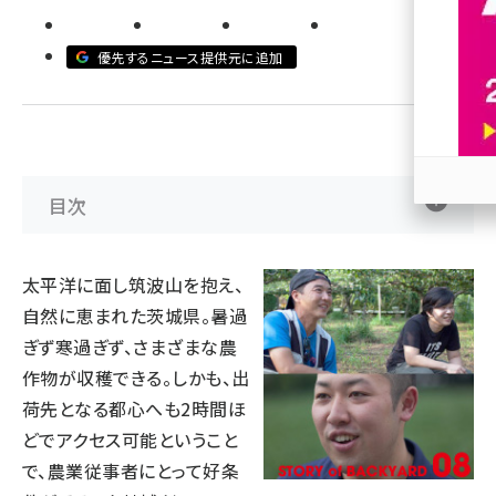
revico (744)
優先するニュース提供元に追加
目次
参加
太平洋に面し筑波山を抱え、
自然に恵まれた茨城県。暑過
ぎず寒過ぎず、さまざまな農
作物が収穫できる。しかも、出
荷先となる都心へも2時間ほ
どでアクセス可能ということ
で、農業従事者にとって好条