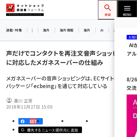
メ
ネットショップ担当者フォーラム
イ
検索
MENU
ン
コ
連載・特集
|
海外
海外情報
海外
AI
メタバース
お知
ン
A
テ
声だけでコンタクトを再注文――音声ショッピング
アル
ン
に対応したメガネスーパーの仕組み
ツ
amazon (2259)
に
メガネスーパーの音声ショッピングは、ECサイト構築
8/
yahoo (1908)
移
パッケージ「ecbeing」を通じて対応している
交流
動
楽天 (1874)
瀧川 正実
ecbeing (1211)
2018年11月27日 15:00
アスクル (1122)
337
base (1083)
優先するニュース提供元に追加
ビィ・フォアード (778)