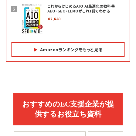
これからはじめるAIO AI最適化の教科書
AEO・GEO・LLMOがこれ1冊でわかる
￥2,640
Amazonランキングをもっと見る
Amazon マーケティング・セールス全般関連書籍 の
Amazon ビジネス・経済関連書籍 の売れ筋ランキン
Amazon 経営戦略関連書籍 の売れ筋ランキング
売れ筋ランキング
グ
更新日時：2026/06/26 19:05
更新日時：2026/06/26 19:05
更新日時：2026/06/26 19:05
2億円を売り上げたプロが教える note×AI 最強の
anan(アンアン)2026/07/01号 No.2501[魅せる
ベインキャピタル 企業価値向上力の秘密
副業
カラダ2026／宮舘涼太]
￥2,640
￥1,870
￥880
イシューからはじめよ［改訂版］――知的生産の「シンプ
小さな会社は戦略が9割
anan(アンアン)2026/06/24号 No.2500増刊
ルな本質」
スペシャルエディション[王道エンタメの矜持／
￥1,980
BTS]
￥2,200
￥1,100