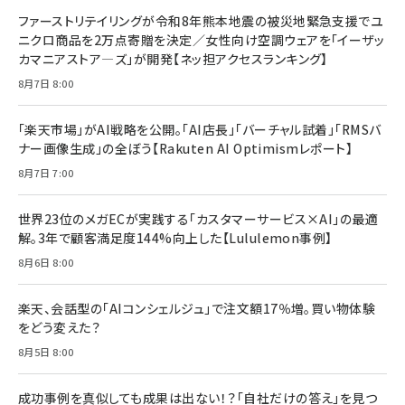
ファーストリテイリングが令和8年熊本地震の被災地緊急支援でユ
ニクロ商品を2万点寄贈を決定／女性向け空調ウェアを「イーザッ
カマニアストア―ズ」が開発【ネッ担アクセスランキング】
8月7日 8:00
「楽天市場」がAI戦略を公開。「AI店長」「バーチャル試着」「RMSバ
ナー画像生成」の全ぼう【Rakuten AI Optimismレポート】
8月7日 7:00
世界23位のメガECが実践する「カスタマーサービス×AI」の最適
解。3年で顧客満足度144%向上した【Lululemon事例】
8月6日 8:00
楽天、会話型の「AIコンシェルジュ」で注文額17％増。買い物体験
をどう変えた？
8月5日 8:00
成功事例を真似しても成果は出ない！？「自社だけの答え」を見つ