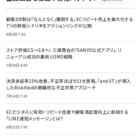
顧客の8割は「なんとなく」離脱する。ECリピート売上を最大化する
7つの鉄板シナリオをアクションリンクが公開
8月3日 7:00
ストア評価2.5→3.8へ！ 三陽商会の「SANYO公式アプリ」、リ
ニューアル成功の裏側とOMO戦略
7月29日 8:00
決済承認率15%改善、不正率ほぼゼロを実現。「and ST」が導入
したRiskifiedの網羅的な不正対策アプローチ
7月14日 7:00
ECビジネスに有効！ リピート促進や顧客満足度向上に直結する
「LINE通知メッセージ」とは？
6月22日 7:00