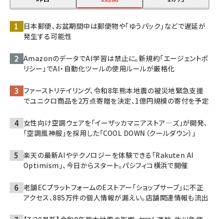
日本郵便、お盆期間中は郵便物や「ゆうパック」などで遅延が
発生する可能性
AmazonのデータでAI学習は禁止に。新規約「エージェントポ
リシー」でAI・自動化ツールの使用ルールが厳格化
ファーストリテイリング、令和8年熊本地震の被災地緊急支援
でユニクロ商品を2万点寄贈を決定、1億円規模の寄付を予定
女性向け空調ウェアを「イーザッカマニアストア―ズ」が開発、
「空調風神服」を採用した「COOL DOWN（クールダウン）」
楽天の最新AIやテクノロジーを体験できる「Rakuten AI
Optimism」、今日からスタート。パシフィコ横浜で開催
老舗ECプラットフォームのEストアー「ショップサーブ」に不正
アクセス、885万件の個人情報が漏えい。店舗関連情報も流出