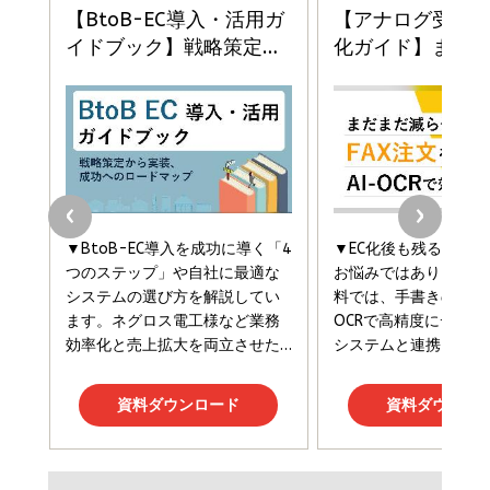
ドリルを売るには穴を売れ
経営メモ 16年の起業家人生で得た知見
anan(アンアン)2026/07/08号 No.2502[2026
￥1,815
￥2,750
年後半、あなたの恋と運命／山田涼介]
￥880
Brand Shift(ブランド・シフト): 「信頼」で選ばれ
影響力の武器［新版］：人を動かす七つの原理
る時代の成長戦略
￥3,190
ママ投資家が育休中に１億貯めた株式投資
￥2,420
￥1,870
フィードバック経営 「沈黙の組織」から「高め合う
マーケティングの真実 P&G・グリコで学んだ失敗
組織」へ
と成長の法則
組織の成果を最大化する ルールのデザイン
￥3,080
￥2,200
￥1,980
Amazonランキングをもっと見る
Amazonランキングをもっと見る
Amazonランキングをもっと見る