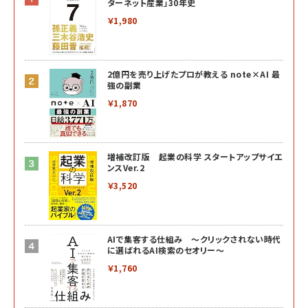
ターネット産業」30年史
￥1,980
2億円を売り上げたプロが教える note×AI 最
強の副業
￥1,870
増補改訂版 起業の科学 スタートアップサイエ
ンスVer.2
￥3,520
AIで集客する仕組み ～クリックされない時代
に選ばれるAI検索のセオリー～
￥1,760