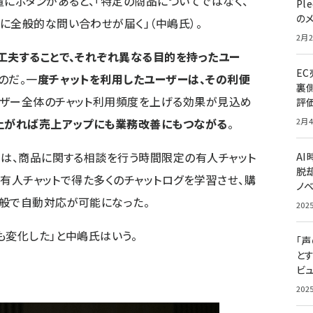
置にボタンがあると、「特定の商品についてではなく、
Pl
の
に全般的な問い合わせが届く」（中嶋氏）。
2月2
工夫することで、それぞれ異なる目的を持ったユー
E
のだ。一
度チャットを利用したユーザーは、その利便
裏
ーザー全体のチャット利用頻度を上げる効果が見込め
評
2月4
上がれば売上アップにも業務改善にもつながる
。
りは、商品に関する相談を行う時間限定の有人チャット
A
脱却
入。有人チャットで得た多くのチャットログを学習させ、購
ノ
般で自動対応が可能になった。
202
も変化した」と中嶋氏はいう。
「
と
ビュ
202