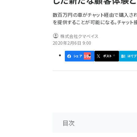
した新たな顧客体験と
く
ず
数百万円の車がチャット経由で購入さ
を提供することが可能になる。チャット
株式会社クマベイス
2020年2月6日 9:00
100
シェア
ポスト
はてブ
目次