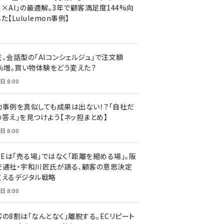
ス×AI」の最適解。3年で顧客満足度144%向
た【Lululemon事例】
天、会話型の「AIコンシェルジュ」で注文額
7％増。買い物体験をどう変えた？
日 8:00
功事例を真似しても成果は出ない！？「自社だ
の答え」を見つけよう【ネッ担まとめ】
日 8:00
NEは「売る場」ではなく「距離を縮める場」。阪
交通社・宇和川匠氏が語る、顧客の意思決定
支えるデジタル戦略
日 8:00
客の8割は「なんとなく」離脱する。ECリピート