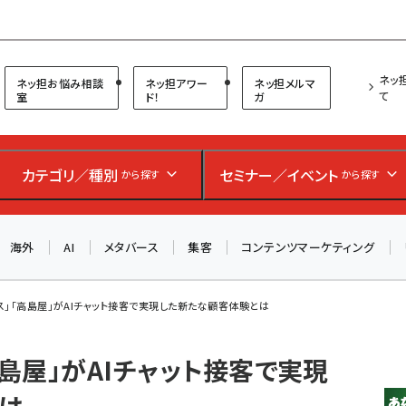
プ担当者フォーラム
ネッ
ネッ担お悩み相談
ネッ担アワー
ネッ担メルマ
て
室
ド！
ガ
カテゴリ／種別
セミナー／イベント
お知らせ
から探す
から探す
AIが買い物を代行する時代に打つべき「次の一手」とは？
アルペン、オイシックス、元UA責任者が登壇のリアルECセ
ミナー（8/26＠東京）【交流会も実施】
海外
AI
メタバース
集客
コンテンツマーケティング
8/26（水）、東京・四谷で開催。登壇者・聴講者と交流できる
交流会も実施します。すべての講演を無料で聴講できます！
ス」「高島屋」がAIチャット接客で実現した新たな顧客体験とは
高島屋」がAIチャット接客で実現