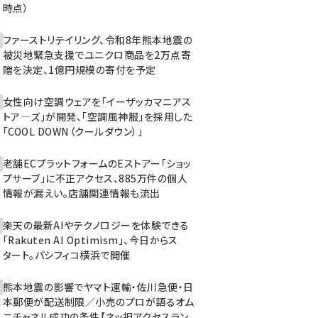
時点）
ファーストリテイリング、令和8年熊本地震の
被災地緊急支援でユニクロ商品を2万点寄
贈を決定、1億円規模の寄付を予定
女性向け空調ウェアを「イーザッカマニアス
トア―ズ」が開発、「空調風神服」を採用した
「COOL DOWN（クールダウン）」
老舗ECプラットフォームのEストアー「ショッ
プサーブ」に不正アクセス、885万件の個人
情報が漏えい。店舗関連情報も流出
楽天の最新AIやテクノロジーを体験できる
「Rakuten AI Optimism」、今日からス
タート。パシフィコ横浜で開催
熊本地震の影響でヤマト運輸・佐川急便・日
本郵便が配送制限／小売のプロが語るオム
ニチャネル成功の条件【ネッ担アクセスラン