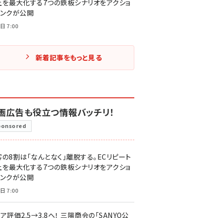
上を最大化する7つの鉄板シナリオをアクショ
リンクが公開
日 7:00
新着記事をもっと見る
画広告も役立つ情報バッチリ！
ponsored
客の8割は「なんとなく」離脱する。ECリピート
上を最大化する7つの鉄板シナリオをアクショ
リンクが公開
日 7:00
ア評価2.5→3.8へ！ 三陽商会の「SANYO公