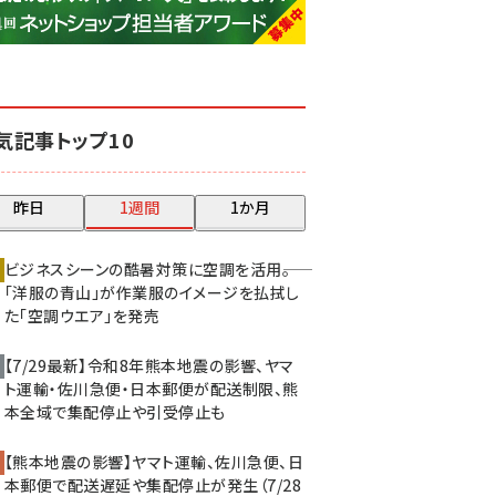
base (1071)
ビィ・フォアード (773)
revico (739)
気記事トップ10
昨日
1週間
1か月
ビジネスシーンの酷暑対策に空調を活用――。
「洋服の青山」が作業服のイメージを払拭し
た「空調ウエア」を発売
【7/29最新】令和8年熊本地震の影響、ヤマ
ト運輸・佐川急便・日本郵便が配送制限、熊
本全域で集配停止や引受停止も
【熊本地震の影響】ヤマト運輸、佐川急便、日
本郵便で配送遅延や集配停止が発生（7/28