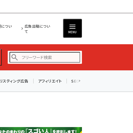
担につい
広告出稿につい
て
MENU
リスティング広告
アフィリエイト
SEO
メール
ソーシャル
amazon (2244)
yahoo (1899)
楽天 (1871)
ecbeing (1207)
アスクル (1117)