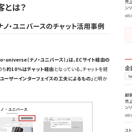
売
客とは？
ン
8月3
ナノ・ユニバースのチャット活用事例
no・universe（ナノ・ユニバース）」は、ECサイト経由の
企
うち
約10%はチャット経由
となっている。チャットを経
S
「ユーザーインターフェイスの工夫によるもの」
と明か
顧
売
ン
8月3
スト