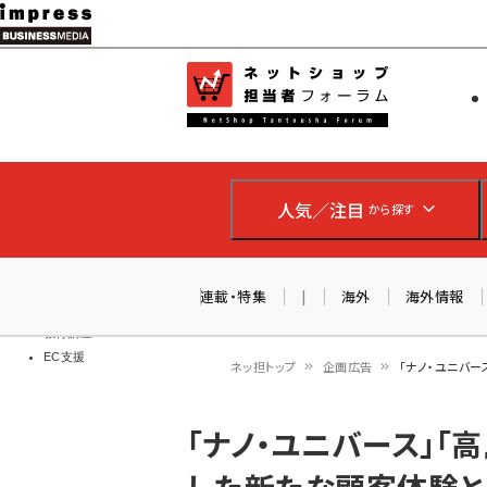
メ
イ
EC担当者
ネットショッ
ン
Web担当者
コ
製品導入
ン
企業IT
ソフト開発
テ
IoT・AI
人気／注目
から探す
ン
DCクラウド
研究・調査
ツ
エネルギー
に
連載・特集
|
海外
海外情報
ドローン
移
教育講座
EC支援
動
ネッ担トップ
企画広告
「ナノ・ユニバー
パ
「ナノ・ユニバース」「
ン