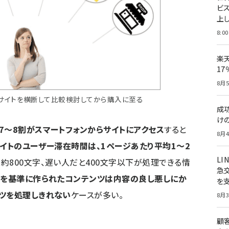
ビ
上し
8:00
楽
1
8月5
サイトを横断して比較検討してから購入に至る
成
け
7～8割がスマートフォンからサイトにアクセス
すると
8月4
サイトのユーザー滞在時間は、1ページあたり平均1～2
LI
約800文字、遅い人だと400文字以下が処理できる情
急
スを基準に作られたコンテンツは内容の良し悪しにか
を
ンツを処理しきれない
ケースが多い。
8月3
顧