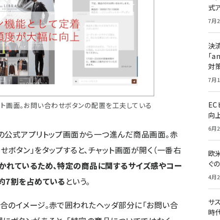
式
7月2
決
「a
対
7月1
E
ット画面。お問い合わせボタンの配置を工夫している
向
6月2
の公式アプリトップ画面から一つ進んだ商品画面。赤
せボタン」をタップすると、チャット画面が開く（一番右
欧
ぐ
かれているため、特定の商品に関するサイズ感やコー
4月2
約7割を占めている
という。
サ
合のイメージ。赤で囲われたヘッダ部分に「お問い合
時代