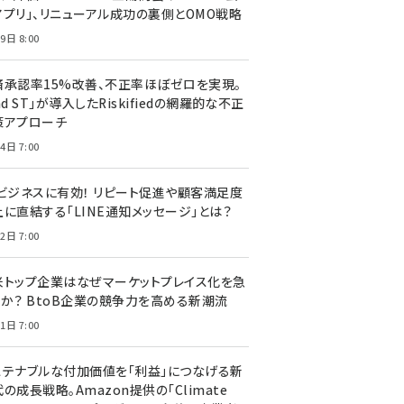
アプリ」、リニューアル成功の裏側とOMO戦略
9日 8:00
済承認率15%改善、不正率ほぼゼロを実現。
nd ST」が導入したRiskifiedの網羅的な不正
策アプローチ
4日 7:00
Cビジネスに有効！ リピート促進や顧客満足度
上に直結する「LINE通知メッセージ」とは？
2日 7:00
米トップ企業はなぜマーケットプレイス化を急
のか？ BtoB企業の競争力を高める新潮流
1日 7:00
ステナブルな付加価値を「利益」につなげる新
の成長戦略。Amazon提供の「Climate