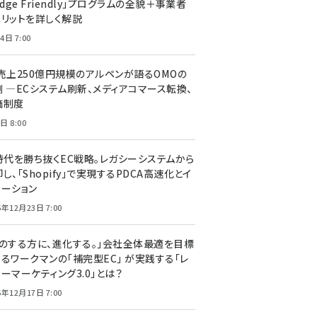
edge Friendly」プログラムの全貌＋事業者
メリットを詳しく解説
4日 7:00
C売上250億円規模のアルペンが語るOMOの
側 ―ECシステム刷新、メディアコマース転換、
価制度
日 8:00
I時代を勝ち抜くEC戦略。レガシーシステムから
し、「Shopify」で実現するPDCA高速化とイ
ベーション
5年12月23日 7:00
声のする方に、進化する。」会社全体最適を目標
するワークマンの「補完型EC」 が実践する「レ
ーマーケティング3.0」とは？
5年12月17日 7:00