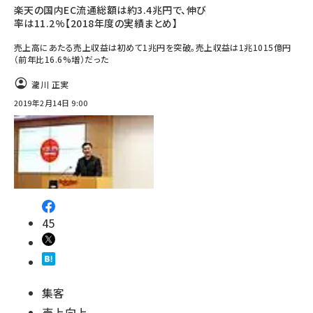
楽天の国内EC流通総額は約3.4兆円で、伸び
率は11.2%【2018年度の実績まとめ】
売上高にあたる売上収益は初めて1兆円を突破。売上収益は1兆1015億円
（前年比16.6%増）だった
瀧川 正実
2019年2月14日 9:00
45
集客
売上向上