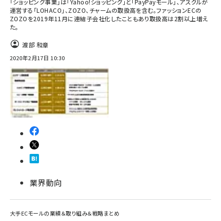
「ショッピング事業」は「Yahoo!ショッピング」と「PayPayモール」、アスクルが
運営する「LOHACO」、ZOZO、チャームの取扱高を含む。ファッションECの
ZOZOを2019年11月に連結子会社化したこともあり取扱高は2割以上増え
た。
渡部 和章
2020年2月17日 10:30
業界動向
大手ECモールの業績＆取り組み＆戦略まとめ