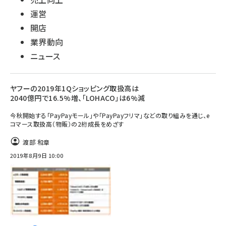
運営
開店
業界動向
ニュース
ヤフーの2019年1Qショッピング取扱高は
2040億円で16.5%増、「LOHACO」は6%減
今秋開始する「PayPayモール」や「PayPayフリマ」などの取り組みを通じ、e
コマース取扱高（物販）の2桁成長をめざす
渡部 和章
2019年8月9日 10:00