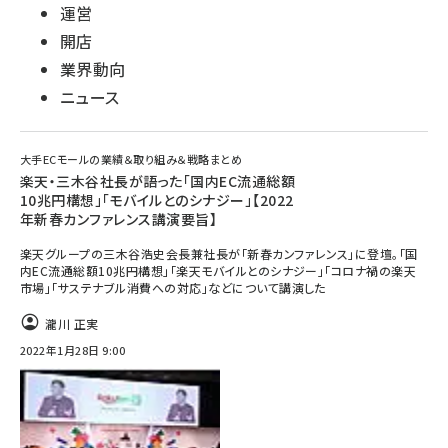
運営
開店
業界動向
ニュース
大手ECモールの業績＆取り組み＆戦略まとめ
楽天・三木谷社長が語った「国内EC流通総額
10兆円構想」「モバイルとのシナジー」【2022
年新春カンファレンス講演要旨】
楽天グループの三木谷浩史会長兼社長が「新春カンファレンス」に登壇。「国
内EC流通総額10兆円構想」「楽天モバイルとのシナジー」「コロナ禍の楽天
市場」「サステナブル消費への対応」などについて講演した
瀧川 正実
2022年1月28日 9:00