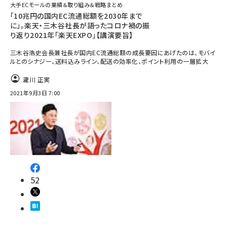
大手ECモールの業績＆取り組み＆戦略まとめ
「10兆円の国内EC流通総額を2030年まで
に」。楽天・三木谷社長が語ったコロナ禍の振
り返り2021年「楽天EXPO」【講演要旨】
三木谷浩史会長兼社長が国内EC流通総額の成長要因にあげたのは、モバイ
ルとのシナジー、送料込みライン、配送の効率化、ポイント利用の一層拡大
瀧川 正実
2021年9月3日 7:00
52