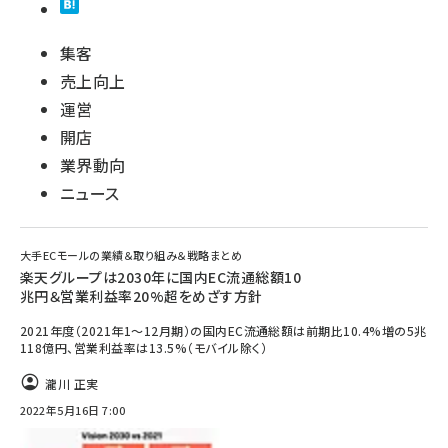
集客
売上向上
運営
開店
業界動向
ニュース
大手ECモールの業績＆取り組み＆戦略まとめ
楽天グループは2030年に国内EC流通総額10
兆円＆営業利益率20%超をめざす方針
2021年度（2021年1～12月期）の国内EC流通総額は前期比10.4%増の5兆
118億円、営業利益率は13.5%（モバイル除く）
瀧川 正実
2022年5月16日 7:00