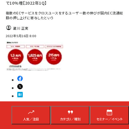
で10%増【2022年1Q】
複数のECサービスをクロスユースをするユーザー数の伸びが国内EC流通総
額の押し上げに寄与したという
瀧川 正実
2022年5月16日 8:00
集客
売上向上
人気／注目
カテゴリ／種別
セミナー／イベント
運営