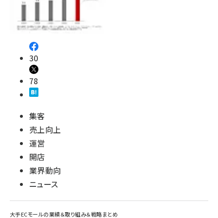
revico (746)
30
78
参加登録はこちら↑
集客
売上向上
運営
開店
業界動向
ニュース
大手ECモールの業績＆取り組み＆戦略まとめ