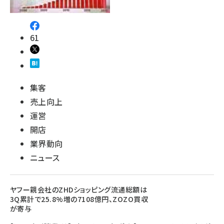
61
集客
売上向上
運営
開店
業界動向
ニュース
ヤフー親会社のZHDショッピング流通総額は
3Q累計で25.8%増の7108億円、ZOZO買収
が寄与