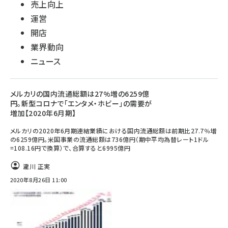
売上向上
運営
開店
業界動向
ニュース
メルカリの国内流通総額は27%増の6259億
円。新型コロナで「エンタメ・ホビー」の需要が
増加【2020年6月期】
メルカリの2020年6月期連結業績における国内流通総額は前期比27.7％増
の6259億円。米国事業の流通総額は736億円（期中平均為替レート1ドル
=108.16円で換算）で、合算すると6995億円
瀧川 正実
2020年8月26日 11:00