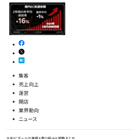
集客
売上向上
運営
開店
業界動向
ニュース
大手ECモールの業績＆取り組み＆戦略まとめ