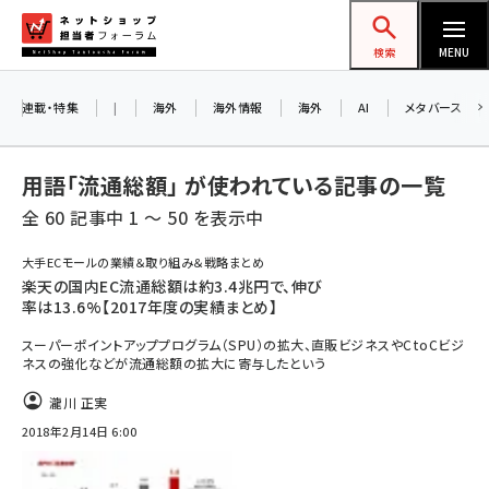
メ
ネットショップ担当者フォーラム
イ
検索
MENU
ン
お知らせ
コ
連載・特集
|
海外
海外情報
海外
AI
メタバース
AIが買い物を代行する時代に打つべき「次の
ン
一手」とは？ アルペン、オイシックス、元UA責
テ
用語「流通総額」 が使われている記事の一覧
任者が登壇のリアルECセミナー（8/26＠東
ン
京）【交流会も実施】
全 60 記事中 1 ～ 50 を表示中
ツ
amazon (2259)
に
大手ECモールの業績＆取り組み＆戦略まとめ
8/26（水）、東京・四谷で開催。登壇者・聴講
楽天の国内EC流通総額は約3.4兆円で、伸び
yahoo (1910)
移
者と交流できる交流会も実施します。すべて
率は13.6%【2017年度の実績まとめ】
動
楽天 (1878)
の講演を無料で聴講できます！
スーパーポイントアッププログラム（SPU）の拡大、直販ビジネスやCtoCビジ
ネスの強化などが流通総額の拡大に寄与したという
ecbeing (1213)
瀧川 正実
アスクル (1126)
2018年2月14日 6:00
base (1085)
ビィ・フォアード (786)