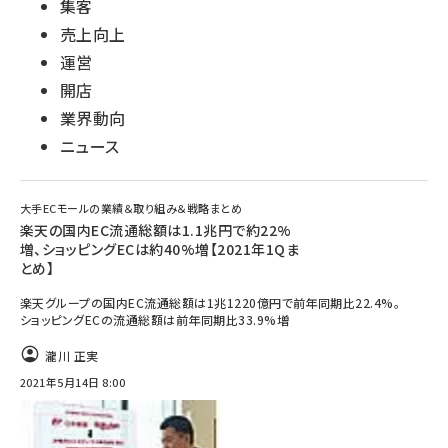
集客
売上向上
運営
開店
業界動向
ニュース
大手ECモールの業績＆取り組み＆戦略まとめ
楽天の国内EC流通総額は1.1兆円で約22%
増、ショッピングECは約40%増【2021年1Qま
とめ】
楽天グループの国内EC流通総額は1兆1220億円で前年同期比22.4%。
ショッピングECの流通総額は前年同期比33.9%増
瀧川 正実
2021年5月14日 8:00