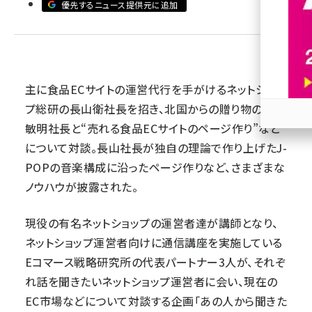
優先するニュース提供元に追加
revico (744)
主に食品ECサイトの運営代行を手がけるネットショッ
プ総研の長山衛社長を招き、北国からの贈り物の加藤
敏明社長と“売れる食品ECサイトのページ作り”など
参加
について対談。長山社長が独自の理論で作り上げたJ-
POPの音楽構成に沿ったページ作りなど、さまざまな
ノウハウが披露された。
現役の有名ネットショップの運営者達が講師となり、
ネットショップ運営者向けに通信講座を実施している
Eコマース戦略研究所の代表パートナー3人が、それぞ
れ話を聞きたいネットショップ運営者に会い、現在の
EC市場などについて対談する企画「あの人から聞きた