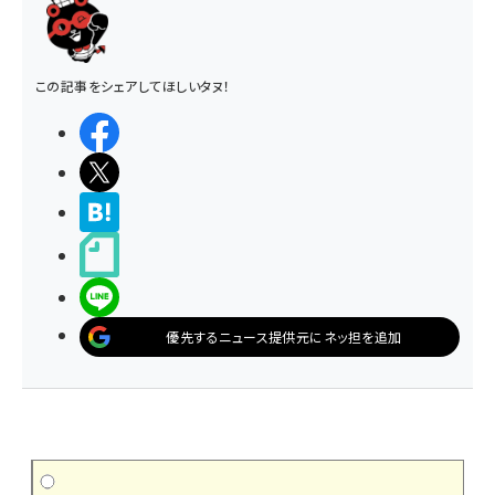
この記事をシェアしてほしいタヌ！
シェアする
ポストする
>ブクマする
noteで書く
LINEで送る
優先するニュース提供元にネッ担を追加