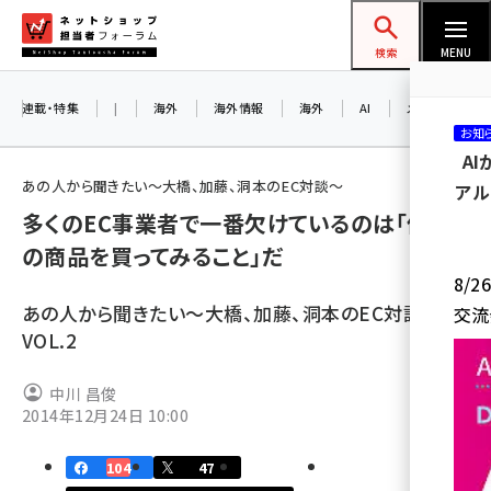
メ
ネットショップ担当者フォーラム
イ
検索
MENU
ン
コ
連載・特集
|
海外
海外情報
海外
AI
メタバース
お知
ン
A
テ
あの人から聞きたい～大橋、加藤、洞本のEC対談～
アル
ン
多くのEC事業者で一番欠けているのは「他社
ツ
amazon (2255)
の商品を買ってみること」だ
に
8/
yahoo (1906)
移
あの人から聞きたい～大橋、加藤、洞本のEC対談～
交流
動
楽天 (1874)
VOL.2
ecbeing (1210)
中川 昌俊
アスクル (1122)
2014年12月24日 10:00
base (1081)
104
47
ビィ・フォアード (776)