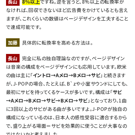
長山
8%以上
ですね。逆を言うと、8%以上の転換率が
なければ、回収できないほど広告費をかけているとも言え
ますが、これくらいの数値はページデザインを工夫すること
で達成可能です。
加藤
具体的に転換率を高める方法は。
長山
完全に私の独自理論なのですが、ページデザイン
は音楽の構成をページデザインにも応用しています。欧米
の曲は主に「
イントロ→Aメロ→Bメロ→サビ
」と続きます
が、J-POPの場合、たとえば、B`zや小室サウンドにしても、
最初にサビを持ってくるケースが多いです。構成は「
サビ
→Aメロ→Bメロ→サビ→Bメロ→サビ
」となっており、1曲
に3回以上のサビがある曲が多いですよ。J-POPが独自の
構成になっているのは、日本人の感性受容に適合するから
で、盛り上がる場面＝サビを効果的に使うことが大事なの
ではないかと考えました。