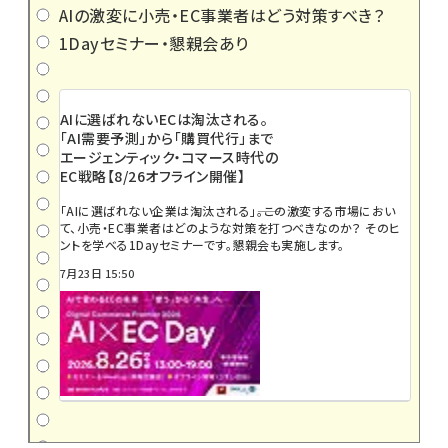
AIの激変に小売・EC事業者はどう対策すべき？
1Dayセミナー・懇親会あり
AIに選ばれないECは淘汰される。
「AI需要予測」から「購買代行」まで
エージェンティック・コマース時代の
EC戦略【8/26オフライン開催】
「AIに選ばれない企業は淘汰される」――。この激変する市場におい
て、小売・EC事業者はどのような対策を打つべきなのか？ そのヒ
ントを学べる1Dayセミナーです。懇親会も実施します。
7月23日 15:50