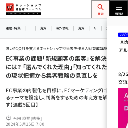
メ
ネットショップ担当者フォーラム
イ
検索
MENU
ン
コ
連載・特集
|
海外
海外情報
海外
AI
メタバース
お知
ン
A
テ
強いEC会社を支えるネットショップ担当者を作る人財育成講座
アル
ン
EC事業の課題「新規顧客の集客」を解決する
ツ
amazon (2258)
には？ 「選んでくれた理由」「知ってくれた理由」
に
8/
の現状把握から集客戦略の見直しを
yahoo (1907)
移
交流
動
楽天 (1874)
EC事業の内製化を目標に、ECマーケティングに関連す
ecbeing (1211)
るテーマを設定し、判断をするための考え方を解説しま
す【連載5回目】
アスクル (1122)
base (1083)
石田 麻琴
[執筆]
2024年5月15日 7:00
ビィ・フォアード (777)