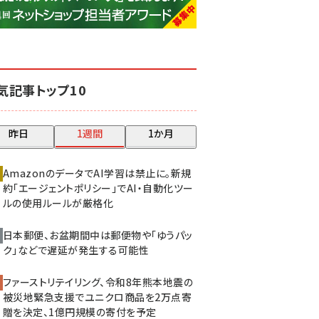
base (1081)
ビィ・フォアード (776)
revico (744)
気記事トップ10
昨日
1週間
1か月
AmazonのデータでAI学習は禁止に。新規
約「エージェントポリシー」でAI・自動化ツー
ルの使用ルールが厳格化
日本郵便、お盆期間中は郵便物や「ゆうパッ
ク」などで遅延が発生する可能性
ファーストリテイリング、令和8年熊本地震の
被災地緊急支援でユニクロ商品を2万点寄
贈を決定、1億円規模の寄付を予定