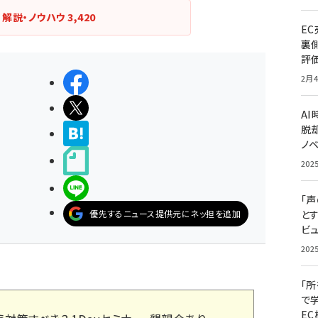
解説・ノウハウ
3,420
E
裏
評
2月4
シェアする
ポストする
A
脱却
>ブクマする
ノ
noteで書く
202
LINEで送る
「
優先するニュース提供元にネッ担を追加
と
ビュ
202
「
で
E