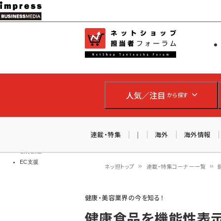
メ
イ
EC担当者
ネットショッ
ン
Web担当者
コ
製品導入
ン
企業IT
ソフト開発
テ
IoT・AI
人気／注目
から探す
ン
DCクラウド
研究・調査
ツ
エネルギー
に
連載・特集
|
海外
海外情報
ドローン
移
教育講座
EC支援
動
ネッ担トップ
連載・特集コーナー一覧
パ
健康・美容業界の今を知る！
ン
健康食品を機能性表示