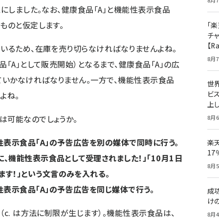
8月7
とにしました。なお、健康食品「A」と機能性表示食品
ものと仮定します。
「楽
チ
【R
ているため、在庫を売り切らなければなりませんよね。
8月7
品「A」として販売開始）となるまで、健康食品「A」の広
ていかなければなりません。一方で、機能性表示食品
世
ビ
よね。
上し
は可能なのでしょうか。
8月6
性表示食品「A」の予告広告を別の媒体で同時に行う。
楽
1
に、機能性表示食品として受理されました！」「10月1日
8月5
ます！」という文言のみを入れる。
性表示食品「A」の予告広告を同じ媒体で行う。
成
け
す
（c. は方法に制限が生じます）。機能性表示食品は、
8月4