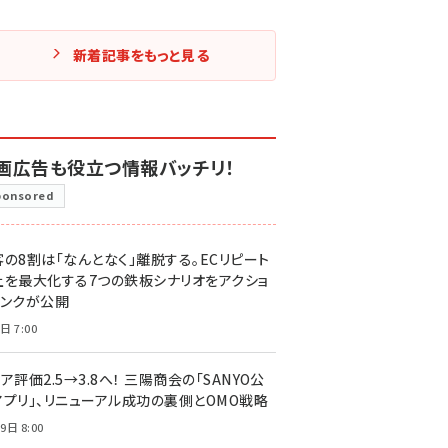
新着記事をもっと見る
画広告も役立つ情報バッチリ！
ponsored
客の8割は「なんとなく」離脱する。ECリピート
上を最大化する7つの鉄板シナリオをアクショ
リンクが公開
日 7:00
ア評価2.5→3.8へ！ 三陽商会の「SANYO公
アプリ」、リニューアル成功の裏側とOMO戦略
9日 8:00