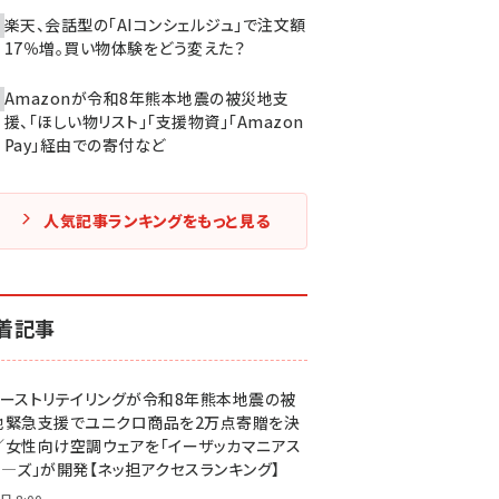
楽天、会話型の「AIコンシェルジュ」で注文額
17％増。買い物体験をどう変えた？
Amazonが令和8年熊本地震の被災地支
援、「ほしい物リスト」「支援物資」「Amazon
Pay」経由での寄付など
人気記事ランキングをもっと見る
着記事
ァーストリテイリングが令和8年熊本地震の被
地緊急支援でユニクロ商品を2万点寄贈を決
／女性向け空調ウェアを「イーザッカマニアス
ア―ズ」が開発【ネッ担アクセスランキング】