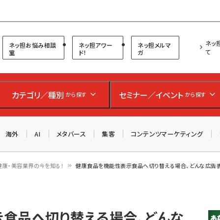
プ担当者フォーラム
ネッ
ネッ担お悩み相談
ネッ担アワー
ネッ担メルマ
て
室
ド！
ガ
お知らせ
AIが買い物を代行する時代に打つべき「次の一手」とは？
カテゴリ／種別
セミナー／イベント
から探す
から探す
アルペン、オイシックス、元UA責任者が登壇のリアルECセ
ミナー（8/26＠東京）【交流会も実施】
海外
AI
メタバース
集客
コンテンツマーケティング
8/26（水）、東京・四谷で開催。登壇者・聴講者と交流できる
交流会も実施します。すべての講演を無料で聴講できます！
健康・美容業界の今を知る！
健康食品を機能性表示食品へ切り替える場合、どんな広告
食品へ切り替える場合、どんな