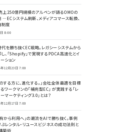
C売上250億円規模のアルペンが語るOMOの
側 ―ECシステム刷新、メディアコマース転換、
価制度
日 8:00
I時代を勝ち抜くEC戦略。レガシーシステムから
し、「Shopify」で実現するPDCA高速化とイ
ベーション
5年12月23日 7:00
声のする方に、進化する。」会社全体最適を目標
するワークマンの「補完型EC」 が実践する「レ
ーマーケティング3.0」とは？
5年12月17日 7:00
所有から利用へ」の潮流をAIで勝ち抜く。事例
学ぶレンタル・リユースビジネスの成功法則と
C構築術