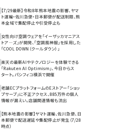
【7/29最新】令和8年熊本地震の影響、ヤマ
ト運輸・佐川急便・日本郵便が配送制限、熊
本全域で集配停止や引受停止も
女性向け空調ウェアを「イーザッカマニアス
トア―ズ」が開発、「空調風神服」を採用した
「COOL DOWN（クールダウン）」
楽天の最新AIやテクノロジーを体験できる
「Rakuten AI Optimism」、今日からス
タート。パシフィコ横浜で開催
老舗ECプラットフォームのEストアー「ショッ
プサーブ」に不正アクセス、885万件の個人
情報が漏えい。店舗関連情報も流出
【熊本地震の影響】ヤマト運輸、佐川急便、日
本郵便で配送遅延や集配停止が発生（7/28
時点）