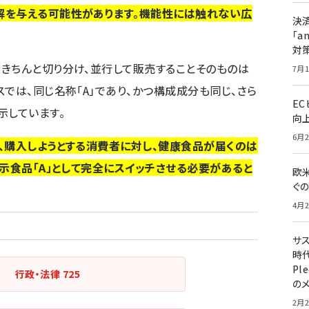
解を与える可能性があります。機能性には触れない広
決
「a
対
きちんと切り分け、並行して販売することそのものは
7月1
では、同じ名称「A」であり、かつ構成成分も同じ、さら
E
示しています。
向
6月2
、購入しようとする消費者に対し、健康食品が届くのは
表示食品「A」として完全にスイッチさせる必要があると
欧
ぐ
4月2
サ
時代
Pl
行政・法律
725
の
2月2