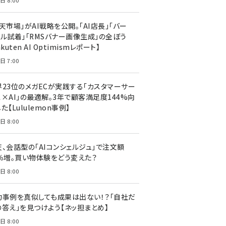
日 8:00
天市場」がAI戦略を公開。「AI店長」「バー
ャル試着」「RMSバナー画像生成」の全ぼう
akuten AI Optimismレポート】
日 7:00
界23位のメガECが実践する「カスタマーサー
ス×AI」の最適解。3年で顧客満足度144%向
た【Lululemon事例】
日 8:00
天、会話型の「AIコンシェルジュ」で注文額
7％増。買い物体験をどう変えた？
日 8:00
功事例を真似しても成果は出ない！？「自社だ
の答え」を見つけよう【ネッ担まとめ】
日 8:00