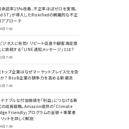
済承認率15%改善、不正率ほぼゼロを実現。
nd ST」が導入したRiskifiedの網羅的な不正
策アプローチ
4日 7:00
Cビジネスに有効！ リピート促進や顧客満足度
上に直結する「LINE通知メッセージ」とは？
2日 7:00
米トップ企業はなぜマーケットプレイス化を急
のか？ BtoB企業の競争力を高める新潮流
1日 7:00
ステナブルな付加価値を「利益」につなげる新
の成長戦略。Amazon提供の「Climate
edge Friendly」プログラムの全貌＋事業者
メリットを詳しく解説
4日 7:00