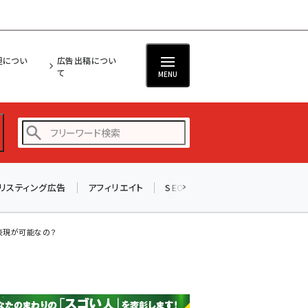
担につい
広告出稿につい
て
MENU
リスティング広告
アフィリエイト
SEO
メール
ソーシャル
amazon (2255)
yahoo (1906)
表現が可能なの？
楽天 (1874)
ecbeing (1210)
アスクル (1122)