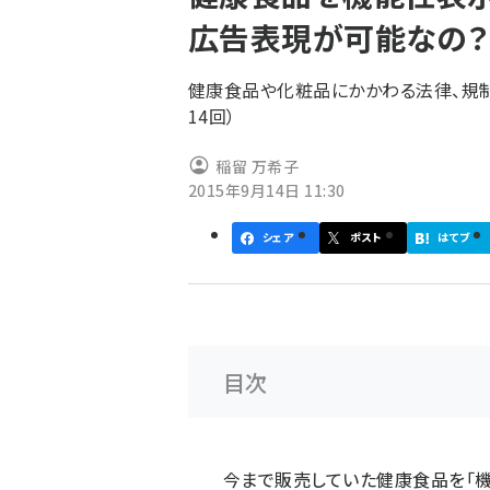
く
広告表現が可能なの？
ず
健康食品や化粧品にかかわる法律、規
14回）
稲留 万希子
2015年9月14日 11:30
シェア
ポスト
はてブ
目次
今まで販売していた健康食品を「機