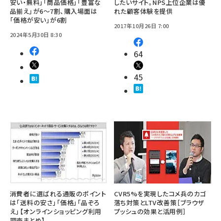
安い・無料」「商品価格」「豊富な
したいサイト。NPS上位企業は優
品揃え」が6～7割、購入場面は
れた顧客体験を提供
「価格が安い」が6割
2017年10月26日 7:00
2024年5月30日 8:30
64
45
消費者に選ばれる通販のポイント
CVR5%を実現したコメ兵のカゴ
は「送料の安さ」「価格」「品ぞろ
落ち対策とLTV改善策［ブラウザ
え」【オンラインショッピング利用
プッシュの効果と活用例］
調査まとめ】