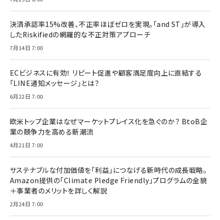
決済承認率15%改善、不正率ほぼゼロを実現。「and ST」が導入
したRiskifiedの網羅的な不正対策アプローチ
7月14日 7:00
ECビジネスに有効！ リピート促進や顧客満足度向上に直結する
「LINE通知メッセージ」とは？
6月22日 7:00
欧米トップ企業はなぜマーケットプレイス化を急ぐのか？ BtoB企
業の競争力を高める新潮流
4月21日 7:00
サステナブルな付加価値を「利益」につなげる新時代の成長戦略。
Amazon提供の「Climate Pledge Friendly」プログラムの全貌
＋事業者のメリットを詳しく解説
2月24日 7:00