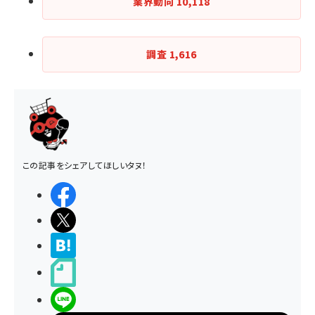
業界動向
10,118
調査
1,616
この記事をシェアしてほしいタヌ！
シェアする
ポストする
>ブクマする
noteで書く
LINEで送る