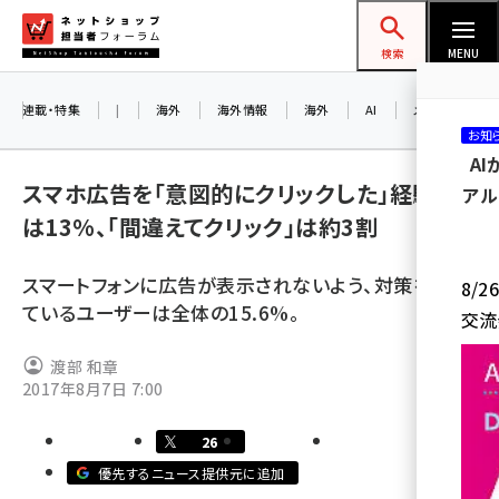
メ
ネットショップ担当者フォーラム
イ
検索
MENU
ン
コ
連載・特集
|
海外
海外情報
海外
AI
メタバース
お知
ン
A
テ
スマホ広告を「意図的にクリックした」経験者
アル
ン
は13%、「間違えてクリック」は約3割
ツ
amazon (2259)
に
スマートフォンに広告が表示されないよう、対策を施し
8/
yahoo (1908)
移
ているユーザーは全体の15.6%。
交流
動
楽天 (1874)
渡部 和章
ecbeing (1211)
2017年8月7日 7:00
アスクル (1122)
26
base (1083)
優先するニュース提供元に追加
ビィ・フォアード (778)