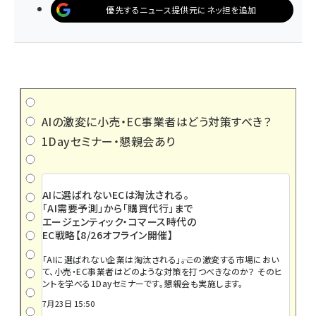
優先するニュース提供元にネッ担を追加
AIの激変に小売・EC事業者はどう対策すべき？
1Dayセミナー・懇親会あり
AIに選ばれないECは淘汰される。
「AI需要予測」から「購買代行」まで
エージェンティック・コマース時代の
EC戦略【8/26オフライン開催】
「AIに選ばれない企業は淘汰される」――。この激変する市場におい
て、小売・EC事業者はどのような対策を打つべきなのか？ そのヒ
ントを学べる1Dayセミナーです。懇親会も実施します。
7月23日 15:50