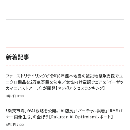
Amazon マーケティング・セールス全般関連書籍 の
Amazon ビジネス・経済関連書籍 の売れ筋ランキン
Amazon 経営戦略関連書籍 の売れ筋ランキング
売れ筋ランキング
グ
更新日時：2026/06/26 19:05
更新日時：2026/06/26 19:05
更新日時：2026/06/26 19:05
2億円を売り上げたプロが教える note×AI 最強の
anan(アンアン)2026/07/01号 No.2501[魅せる
ベインキャピタル 企業価値向上力の秘密
副業
カラダ2026／宮舘涼太]
￥2,640
￥1,870
￥880
イシューからはじめよ［改訂版］――知的生産の「シンプ
小さな会社は戦略が9割
anan(アンアン)2026/06/24号 No.2500増刊
ルな本質」
スペシャルエディション[王道エンタメの矜持／
￥1,980
新着記事
BTS]
￥2,200
￥1,100
ドリルを売るには穴を売れ
経営メモ 16年の起業家人生で得た知見
ファーストリテイリングが令和8年熊本地震の被災地緊急支援でユ
anan(アンアン)2026/07/08号 No.2502[2026
￥1,815
￥2,750
ニクロ商品を2万点寄贈を決定／女性向け空調ウェアを「イーザッ
年後半、あなたの恋と運命／山田涼介]
カマニアストア―ズ」が開発【ネッ担アクセスランキング】
￥880
Brand Shift(ブランド・シフト): 「信頼」で選ばれ
影響力の武器［新版］：人を動かす七つの原理
8月7日 8:00
る時代の成長戦略
￥3,190
ママ投資家が育休中に１億貯めた株式投資
￥2,420
￥1,870
「楽天市場」がAI戦略を公開。「AI店長」「バーチャル試着」「RMSバ
ナー画像生成」の全ぼう【Rakuten AI Optimismレポート】
フィードバック経営 「沈黙の組織」から「高め合う
マーケティングの真実 P&G・グリコで学んだ失敗
組織」へ
と成長の法則
8月7日 7:00
組織の成果を最大化する ルールのデザイン
￥3,080