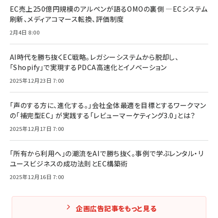
EC売上250億円規模のアルペンが語るOMOの裏側 ―ECシステム
刷新、メディアコマース転換、評価制度
2月4日 8:00
AI時代を勝ち抜くEC戦略。レガシーシステムから脱却し、
「Shopify」で実現するPDCA高速化とイノベーション
2025年12月23日 7:00
「声のする方に、進化する。」会社全体最適を目標とするワークマン
の「補完型EC」 が実践する「レビューマーケティング3.0」とは？
2025年12月17日 7:00
「所有から利用へ」の潮流をAIで勝ち抜く。事例で学ぶレンタル・リ
ユースビジネスの成功法則とEC構築術
2025年12月16日 7:00
企画広告記事をもっと見る