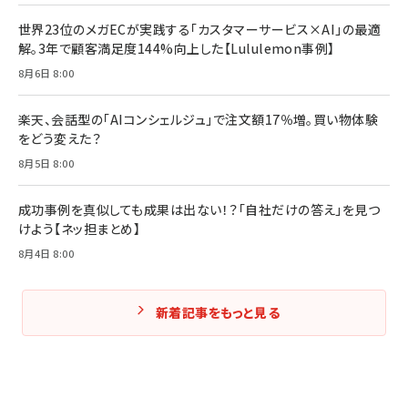
￥2,200
￥1,980
世界23位のメガECが実践する「カスタマーサービス×AI」の最適
解。3年で顧客満足度144%向上した【Lululemon事例】
Amazonランキングをもっと見る
Amazonランキングをもっと見る
8月6日 8:00
Amazonランキングをもっと見る
楽天、会話型の「AIコンシェルジュ」で注文額17％増。買い物体験
をどう変えた？
8月5日 8:00
成功事例を真似しても成果は出ない！？「自社だけの答え」を見つ
けよう【ネッ担まとめ】
8月4日 8:00
新着記事をもっと見る