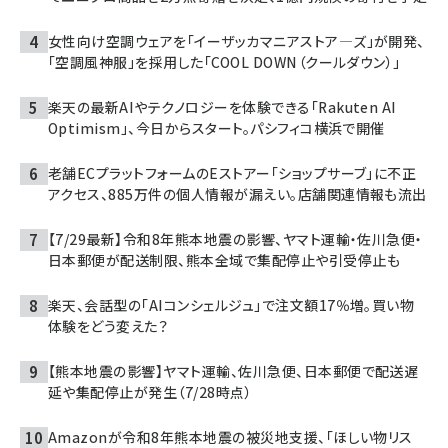
女性向け空調ウェアを「イーザッカマニアストア―ズ」が開発、
「空調風神服」を採用した「COOL DOWN（クールダウン）」
楽天の最新AIやテクノロジーを体験できる「Rakuten AI
Optimism」、今日からスタート。パシフィコ横浜で開催
老舗ECプラットフォームのEストアー「ショップサーブ」に不正
アクセス、885万件の個人情報が漏えい。店舗関連情報も流出
【7/29最新】令和8年熊本地震の影響、ヤマト運輸・佐川急便・
日本郵便が配送制限、熊本全域で集配停止や引受停止も
楽天、会話型の「AIコンシェルジュ」で注文額17％増。買い物
体験をどう変えた？
【熊本地震の影響】ヤマト運輸、佐川急便、日本郵便で配送遅
延や集配停止が発生（7/28時点）
Amazonが令和8年熊本地震の被災地支援、「ほしい物リス