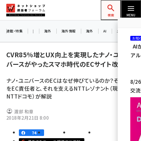
メ
ネットショップ担当者フォーラム
イ
検索
MENU
ン
コ
連載・特集
|
海外
海外情報
海外
AI
メタバース
お知
ン
A
テ
CVR85%増とUX向上を実現したナノ・ユニ
アル
ン
バースがやったスマホ時代のECサイト改善策
ツ
amazon (2243)
に
ナノ・ユニバースのECはなぜ伸びているのか？その理由
8/
yahoo (1898)
移
をEC責任者と、それを支えるNTTレゾナント（現在は
交流
動
楽天 (1869)
NTTドコモ）が解説
ecbeing (1205)
渡部 和章
アスクル (1115)
2018年2月21日 8:00
base (1070)
74
ビィ・フォアード (772)