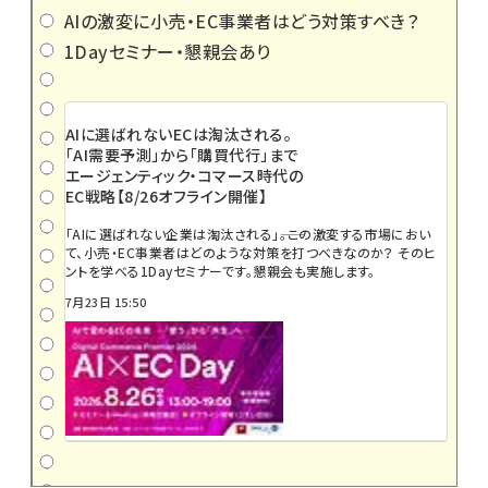
AIの激変に小売・EC事業者はどう対策すべき？
1Dayセミナー・懇親会あり
AIに選ばれないECは淘汰される。
「AI需要予測」から「購買代行」まで
エージェンティック・コマース時代の
EC戦略【8/26オフライン開催】
「AIに選ばれない企業は淘汰される」――。この激変する市場におい
て、小売・EC事業者はどのような対策を打つべきなのか？ そのヒ
ントを学べる1Dayセミナーです。懇親会も実施します。
7月23日 15:50