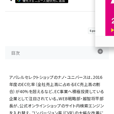
優先するニュース提供元に追加
revico (738)
Sponsored
参加
目次
アパレルセレクトショップのナノ・ユニバースは、2016
年度のEC化率（全社売上高に占めるEC売上高の割
合）が40%を超えるなど、EC事業へ積極投資している
企業として注目されている。WEB戦略部・越智将平部
長が、公式オンラインショップのサイト内検索エンジン
を入れ替え、コンバージョン率（CVR）の大幅な改善に