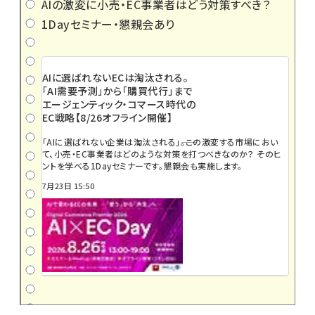
AIの激変に小売・EC事業者はどう対策すべき？
1Dayセミナー・懇親会あり
AIに選ばれないECは淘汰される。
「AI需要予測」から「購買代行」まで
エージェンティック・コマース時代の
EC戦略【8/26オフライン開催】
「AIに選ばれない企業は淘汰される」――。この激変する市場におい
て、小売・EC事業者はどのような対策を打つべきなのか？ そのヒ
ントを学べる1Dayセミナーです。懇親会も実施します。
7月23日 15:50