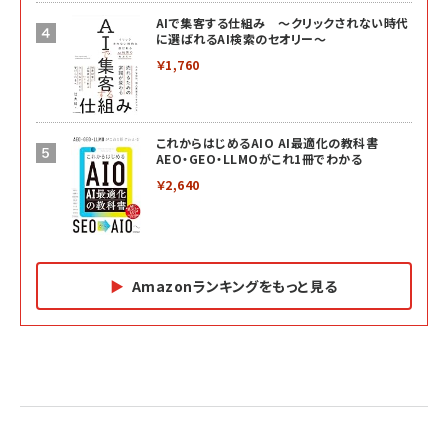
AIで集客する仕組み ～クリックされない時代
に選ばれるAI検索のセオリー～
￥1,760
これからはじめるAIO AI最適化の教科書
AEO・GEO・LLMOがこれ1冊でわかる
￥2,640
Amazonランキングをもっと見る
Amazon マーケティング・セールス全般関連書籍 の
Amazon ビジネス・経済関連書籍 の売れ筋ランキン
Amazon 経営戦略関連書籍 の売れ筋ランキング
売れ筋ランキング
グ
更新日時：2026/06/26 19:05
更新日時：2026/06/26 19:05
更新日時：2026/06/26 19:05
2億円を売り上げたプロが教える note×AI 最強の
anan(アンアン)2026/07/01号 No.2501[魅せる
ベインキャピタル 企業価値向上力の秘密
副業
カラダ2026／宮舘涼太]
￥2,640