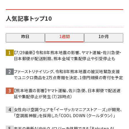
人気記事トップ10
昨日
1週間
1か月
【7/29最新】令和8年熊本地震の影響、ヤマト運輸・佐川急便・
日本郵便が配送制限、熊本全域で集配停止や引受停止も
ファーストリテイリング、令和8年熊本地震の被災地緊急支援
でユニクロ商品を2万点寄贈を決定、1億円規模の寄付を予定
【熊本地震の影響】ヤマト運輸、佐川急便、日本郵便で配送遅
延や集配停止が発生（7/28時点）
女性向け空調ウェアを「イーザッカマニアストア―ズ」が開発、
「空調風神服」を採用した「COOL DOWN（クールダウン）」
楽天の最新AIやテクノロジーを体験できる「Rakuten AI