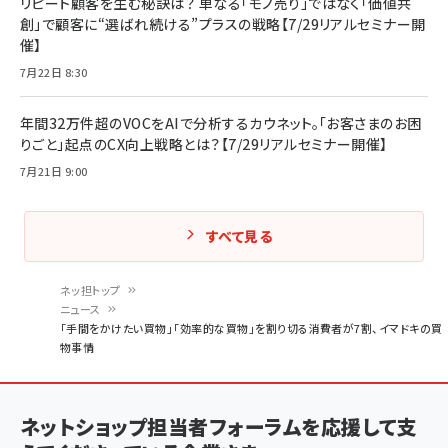
リピート顧客を生む秘訣は？ 単なる「モノ売り」ではなく「価値共
創」で顧客に“選ばれ続ける”プラスの戦略【7/29リアルセミナー開
催】
7月22日 8:30
年間32万件超のVOCをAIで分析するカウネット。「お客さまのお困
りごと」起点のCX向上戦略とは？【7/29リアルセミナー開催】
7月21日 9:00
すべて見る
ネッ担トップ
ニュース
パ
「手間をかけたい買物」「効率的な買物」を割り切る消費者が7割、イマドキの買
物事情
ン
く
ず
ネットショップ担当者フォーラムを応援して支