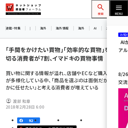
メ
ネットショップ担当者フォーラム
イ
検索
MENU
ン
コ
連載・特集
|
海外
海外情報
海外
AI
メタバース
お知
ン
A
テ
「手間をかけたい買物」「効率的な買物」を割り
アル
ン
切る消費者が7割、イマドキの買物事情
ツ
amazon (2247)
に
買い物に関する情報が溢れ、店舗やECなど購入場所
8/
yahoo (1901)
移
が多様化している中、「商品を選ぶのは面倒だから、誰
交流
動
楽天 (1871)
かに任せたい」と考える消費者が増えている
ecbeing (1207)
渡部 和章
アスクル (1119)
2018年2月28日 6:00
base (1075)
92
ビィ・フォアード (773)