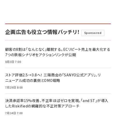
企画広告も役立つ情報バッチリ！
Sponsored
顧客の8割は「なんとなく」離脱する。ECリピート売上を最大化する
7つの鉄板シナリオをアクションリンクが公開
8月3日 7:00
ストア評価2.5→3.8へ！ 三陽商会の「SANYO公式アプリ」、リ
ニューアル成功の裏側とOMO戦略
7月29日 8:00
決済承認率15%改善、不正率ほぼゼロを実現。「and ST」が導入
したRiskifiedの網羅的な不正対策アプローチ
7月14日 7:00