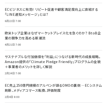
ECビジネスに有効！ リピート促進や顧客満足度向上に直結する
「LINE通知メッセージ」とは？
6月22日 7:00
欧米トップ企業はなぜマーケットプレイス化を急ぐのか？ BtoB企
業の競争力を高める新潮流
4月21日 7:00
サステナブルな付加価値を「利益」につなげる新時代の成長戦略。
Amazon提供の「Climate Pledge Friendly」プログラムの全貌
＋事業者のメリットを詳しく解説
2月24日 7:00
EC売上250億円規模のアルペンが語るOMOの裏側 ―ECシステム
刷新、メディアコマース転換、評価制度
2月4日 8:00