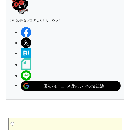
この記事をシェアしてほしいタヌ！
シェアする
ポストする
>ブクマする
noteで書く
LINEで送る
優先するニュース提供元にネッ担を追加