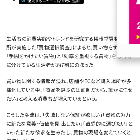
優先するニュース提供元に追加
revico (739)
生活者の消費実態やトレンドを研究する博報堂買物研究
所が実施した「買物選択調査」によると、買い物をする際に
「手間をかけたい買物」と「効率を重視する買物」を意図的
参加
に分けている生活者が約7割にのぼった。
買い物に関する情報が溢れ、店舗やECなど購入場所が多
様化している中、「商品を選ぶのは面倒だから、誰かに任せ
たい」と考える消費者が増えているという。
こうした潮流は、「失敗しない保証が欲しい」「買物の労力
に新たな意義・価値を見 出したい」「直感的に選びたい」と
いった新たな欲求を生みだし、買物の現場を変えていくと