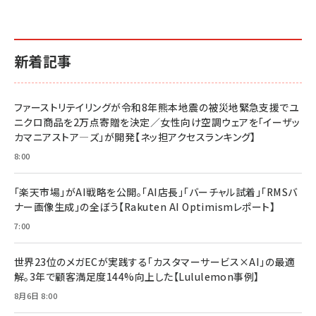
￥1,870
￥880
イシューからはじめよ［改訂版］――知的生産の「シンプ
小さな会社は戦略が9割
anan(アンアン)2026/06/24号 No.2500増刊
ルな本質」
スペシャルエディション[王道エンタメの矜持／
￥1,980
新着記事
BTS]
￥2,200
￥1,100
ドリルを売るには穴を売れ
経営メモ 16年の起業家人生で得た知見
ファーストリテイリングが令和8年熊本地震の被災地緊急支援でユ
anan(アンアン)2026/07/08号 No.2502[2026
￥1,815
￥2,750
ニクロ商品を2万点寄贈を決定／女性向け空調ウェアを「イーザッ
年後半、あなたの恋と運命／山田涼介]
カマニアストア―ズ」が開発【ネッ担アクセスランキング】
￥880
Brand Shift(ブランド・シフト): 「信頼」で選ばれ
影響力の武器［新版］：人を動かす七つの原理
8:00
る時代の成長戦略
￥3,190
ママ投資家が育休中に１億貯めた株式投資
￥2,420
￥1,870
「楽天市場」がAI戦略を公開。「AI店長」「バーチャル試着」「RMSバ
ナー画像生成」の全ぼう【Rakuten AI Optimismレポート】
フィードバック経営 「沈黙の組織」から「高め合う
マーケティングの真実 P&G・グリコで学んだ失敗
組織」へ
と成長の法則
7:00
組織の成果を最大化する ルールのデザイン
￥3,080
￥2,200
￥1,980
世界23位のメガECが実践する「カスタマーサービス×AI」の最適
解。3年で顧客満足度144%向上した【Lululemon事例】
Amazonランキングをもっと見る
Amazonランキングをもっと見る
8月6日 8:00
Amazonランキングをもっと見る