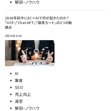
解説・ノウハウ
2026年前半にEC×AIで何が起きたのか？
「UCP」「ChatGPT」「国産カート」の3つの転
換点
6月29日 8:00
AI
集客
SEO
売上向上
運営
解説・ノウハウ