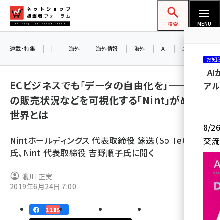
メ
ネットショップ担当者フォーラム
イ
検索
MENU
ン
コ
連載・特集
|
海外
海外情報
海外
AI
メタバース
お知
ン
A
テ
ECビジネスでも「データの自由化を」――競合
アル
ン
の販売状況などを可視化する「Nint」がめざす
ツ
amazon (2243)
世界とは
に
8/
yahoo (1898)
移
Nintホールディングス 代表取締役 蘇迭（So Tetsu）
交流
動
楽天 (1869)
氏、Nint 代表取締役 吉野順子氏に聞く
ecbeing (1205)
瀧川 正実
アスクル (1115)
2019年6月24日 7:00
base (1070)
1189
ビィ・フォアード (772)