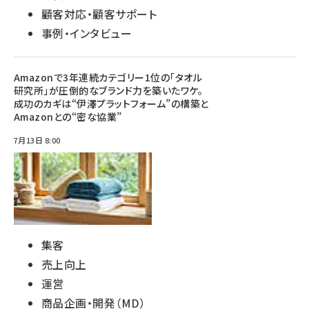
顧客対応・顧客サポート
事例・インタビュー
Amazonで3年連続カテゴリー1位の「タオル
研究所」が圧倒的なブランド力を築いたワケ。
成功のカギは“伊澤プラットフォーム”の構築と
Amazonとの“密な協業”
7月13日 8:00
集客
売上向上
運営
商品企画・開発（MD）