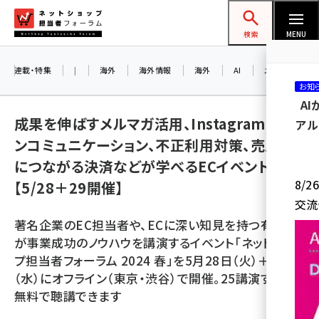
メ
ネットショップ担当者フォーラム
イ
検索
MENU
ン
コ
連載・特集
|
海外
海外情報
海外
AI
メタバース
お知
ン
A
テ
成果を伸ばすメルマガ活用、Instagram×ファ
アル
ン
ンコミュニケーション、不正利用対策、売上UP
ツ
amazon (2255)
につながる決済などが学べるECイベント
に
8/
【5/28＋29開催】
yahoo (1906)
移
交流
動
楽天 (1874)
著名企業のEC担当者や、ECに深い知見を持つ有識者
ecbeing (1210)
が事業成功のノウハウを講演するイベント「ネットショッ
プ担当者フォーラム 2024 春」を5月28日（火）＋29日
アスクル (1122)
（水）にオフライン（東京・渋谷）で開催。25講演すべて
base (1081)
無料で聴講できます
ビィ・フォアード (776)