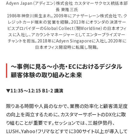
Adyen Japan（アディエン）株式会社 カスタマーサクセス統括本部
長 東隆三氏
1986年神奈川県生まれ。2009年にアナザーレーン株式会社で、ク
レジットカード端末の営業を経験。2013年にオランダの決済サー
ビスプロバイダーのGlobal Collect（現Worldline）の日本オフィ
スに入社し、アカウントマネージャーとしてエンタープライズマー
チャントを担当。2018年にAdyen Singaporeに入社し2020年に
日本オフィス開設時に転属し現職。
～事例に見る～小売・ECにおけるデジタル
顧客体験の取り組みと未来
▼11:35～12:15 B1-2 講演
限りある時間や人員のなかで、業務の効率化と顧客満足度
の向上を両立するために、カスタマーサポートのDX化に取
り組むことが重要です。セッションでは、三越伊勢丹、
LUSH、Yahoo!フリマなどすでに300サイト以上が導入して