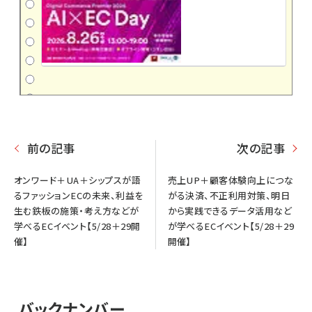
前の記事
次の記事
オンワード＋UA＋シップスが語
売上UP＋顧客体験向上につな
るファッションECの未来、利益を
がる決済、不正利用対策、明日
生む鉄板の施策・考え方などが
から実践できるデータ活用など
学べるECイベント【5/28＋29開
が学べるECイベント【5/28＋29
催】
開催】
バックナンバー