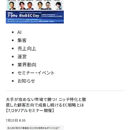
AI
集客
売上向上
運営
業界動向
セミナー・イベント
お知らせ
大手が攻めない市場で勝つ！ ニッチ特化と徹
底した顧客志向で成長し続けるEC戦略とは
【7/29リアルセミナー開催】
7月23日 8:30