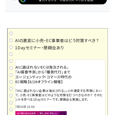
AIの激変に小売・EC事業者はどう対策すべき？
1Dayセミナー・懇親会あり
AIに選ばれないECは淘汰される。
「AI需要予測」から「購買代行」まで
エージェンティック・コマース時代の
EC戦略【8/26オフライン開催】
「AIに選ばれない企業は淘汰される」――。この激変する市場におい
て、小売・EC事業者はどのような対策を打つべきなのか？ そのヒ
ントを学べる1Dayセミナーです。懇親会も実施します。
7月23日 15:50