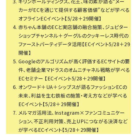
キリンホールディングス、花王、味の素が語る“メー
カーがECを通じて提供する顧客価値”などが学べる
オフラインECイベント【5/28＋29開催】
赤ちゃん本舗のECと実店舗の融合施策、ジュピター
ショップチャンネル＋グーグルのクッキーレス時代の
ファーストパーティデータ活用【ECイベント5/28＋29
開催】
Googleのアルゴリズムが高く評価するECサイトの要
件、老舗企業マドラスのオムニチャネル戦略が学べる
ECセミナー 【ECイベント5/28＋29開催】
オンワード＋UA＋シップスが語るファッションECの
未来、利益を生む鉄板の施策・考え方などが学べる
ECイベント【5/28＋29開催】
メルマガ活用法、Instagram×ファンコミュニケー
ション、不正利用対策、売上UPにつながる決済など
が学べるECイベント【5/28＋29開催】