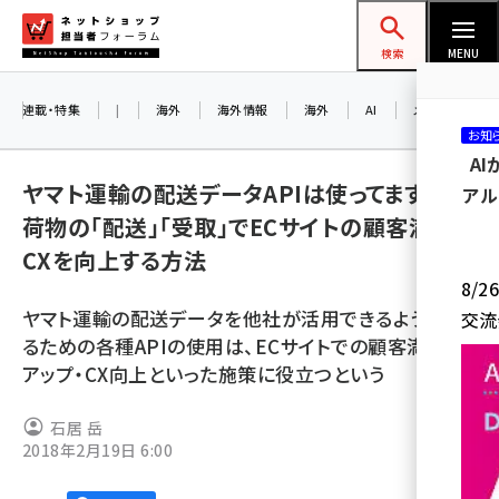
メ
ネットショップ担当者フォーラム
イ
検索
MENU
ン
コ
連載・特集
|
海外
海外情報
海外
AI
メタバース
お知
ン
A
テ
ヤマト運輸の配送データAPIは使ってますか？
アル
ン
荷物の「配送」「受取」でECサイトの顧客満足や
ツ
amazon (2245)
CXを向上する方法
に
8/
yahoo (1900)
移
ヤマト運輸の配送データを他社が活用できるようにす
交流
動
楽天 (1871)
るための各種APIの使用は、ECサイトでの顧客満足度
アップ・CX向上といった施策に役立つという
ecbeing (1207)
アスクル (1118)
石居 岳
2018年2月19日 6:00
base (1071)
ビィ・フォアード (773)