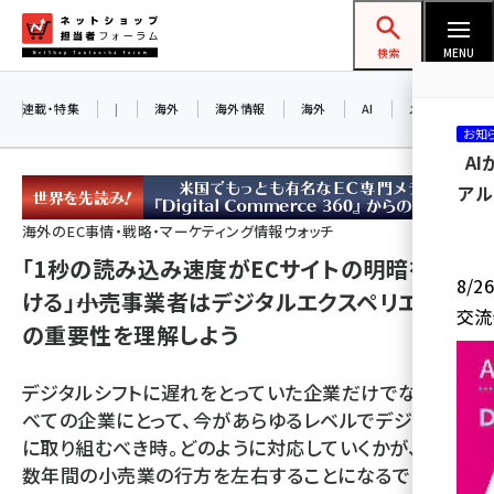
メ
ネットショップ担当者フォーラム
イ
検索
MENU
ン
コ
連載・特集
|
海外
海外情報
海外
AI
メタバース
お知
ン
A
テ
アル
ン
ツ
海外のEC事情・戦略・マーケティング情報ウォッチ
amazon (2243)
に
「1秒の読み込み速度がECサイトの明暗を分
8/
yahoo (1898)
移
ける」――小売事業者はデジタルエクスペリエンス
交流
動
の重要性を理解しよう
楽天 (1869)
ecbeing (1205)
デジタルシフトに遅れをとっていた企業だけでなく、す
アスクル (1115)
べての企業にとって、今があらゆるレベルでデジタル化
に取り組むべき時。どのように対応していくかが、今後
base (1070)
数年間の小売業の行方を左右することになるでしょう
ビィ・フォアード (772)