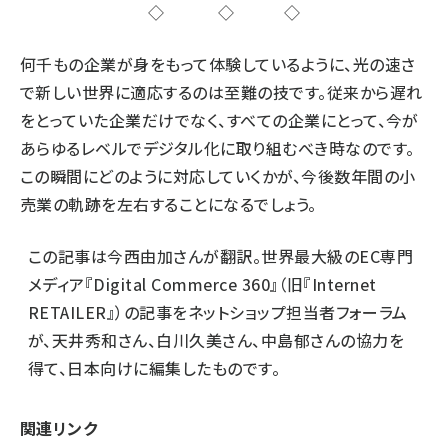
◇ ◇ ◇
何千もの企業が身をもって体験しているように、光の速さ
で新しい世界に適応するのは至難の技です。従来から遅れ
をとっていた企業だけでなく、すべての企業にとって、今が
あらゆるレベルでデジタル化に取り組むべき時なのです。
この瞬間にどのように対応していくかが、今後数年間の小
売業の軌跡を左右することになるでしょう。
この記事は
今西由加さん
が翻訳。世界最大級のEC専門
メディア『Digital Commerce 360』（旧『Internet
RETAILER』）の記事をネットショップ担当者フォーラム
が、
天井秀和さん
、
白川久美さん
、
中島郁さん
の協力を
得て、日本向けに編集したものです。
関連リンク