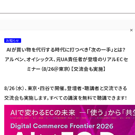
プ担当者フォーラム
ネッ
ネッ担お悩み相談
ネッ担アワー
ネッ担メルマ
て
室
ド！
ガ
お知らせ
AIが買い物を代行する時代に打つべき「次の一手」とは？
カテゴリ／種別
セミナー／イベント
から探す
から探す
アルペン、オイシックス、元UA責任者が登壇のリアルECセ
ミナー（8/26＠東京）【交流会も実施】
海外
AI
メタバース
集客
コンテンツマーケティング
8/26（水）、東京・四谷で開催。登壇者・聴講者と交流できる
交流会も実施します。すべての講演を無料で聴講できます！
単発記事
緊急事態宣言で消費支出、通販・EC利用はどう変わる？［2020年の振り返り］
出、通販・EC利用はどう変わ