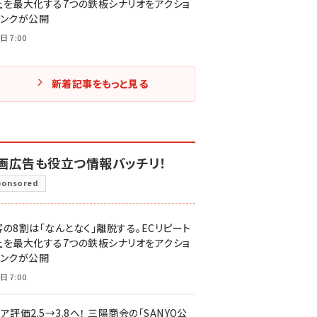
上を最大化する7つの鉄板シナリオをアクショ
リンクが公開
日 7:00
新着記事をもっと見る
画広告も役立つ情報バッチリ！
ponsored
客の8割は「なんとなく」離脱する。ECリピート
上を最大化する7つの鉄板シナリオをアクショ
リンクが公開
日 7:00
ア評価2.5→3.8へ！ 三陽商会の「SANYO公