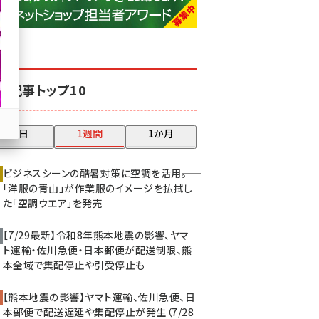
base (1071)
ビィ・フォアード (773)
revico (739)
気記事トップ10
昨日
1週間
1か月
ビジネスシーンの酷暑対策に空調を活用――。
「洋服の青山」が作業服のイメージを払拭し
た「空調ウエア」を発売
【7/29最新】令和8年熊本地震の影響、ヤマ
ト運輸・佐川急便・日本郵便が配送制限、熊
本全域で集配停止や引受停止も
【熊本地震の影響】ヤマト運輸、佐川急便、日
本郵便で配送遅延や集配停止が発生（7/28