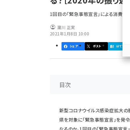
る？［2020年の振り返
く
ず
1回目の「緊急事態宣言」による消費支
瀧川 正実
2021年1月8日 10:00
シェア
ポスト
はてブ
目次
新型コロナウイルス感染症拡大の影
県を対象に「緊急事態宣言」を発令
なるのか。1回目の「緊急事態宣言