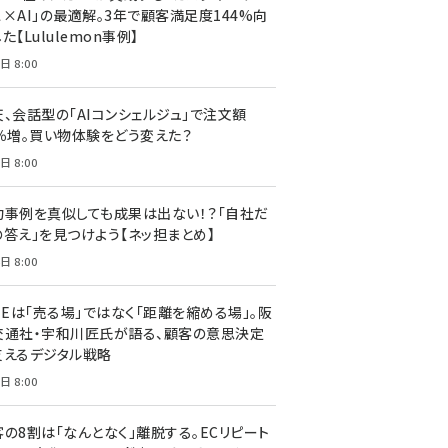
ス×AI」の最適解。3年で顧客満足度144%向
た【Lululemon事例】
日 8:00
天、会話型の「AIコンシェルジュ」で注文額
7％増。買い物体験をどう変えた？
日 8:00
功事例を真似しても成果は出ない！？「自社だ
の答え」を見つけよう【ネッ担まとめ】
日 8:00
NEは「売る場」ではなく「距離を縮める場」。阪
交通社・宇和川匠氏が語る、顧客の意思決定
支えるデジタル戦略
日 8:00
客の8割は「なんとなく」離脱する。ECリピート