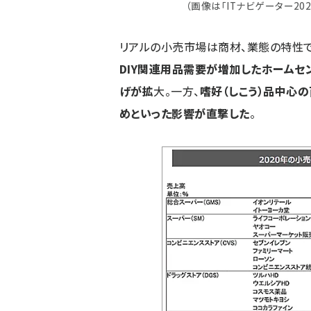
（画像は「ITナビゲーター20
リアルの小売市場は商材、業態の特性
DIY関連用品需要が増加したホームセ
げが拡
大。一方、
嗜好（しこう）品中心
めといった影響が直撃した
。