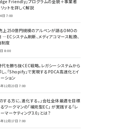
edge Friendly」プログラムの全貌＋事業者
メリットを詳しく解説
4日 7:00
C売上250億円規模のアルペンが語るOMOの
側 ―ECシステム刷新、メディアコマース転換、
価制度
日 8:00
I時代を勝ち抜くEC戦略。レガシーシステムから
し、「Shopify」で実現するPDCA高速化とイ
ベーション
5年12月23日 7:00
声のする方に、進化する。」会社全体最適を目標
するワークマンの「補完型EC」 が実践する「レ
ーマーケティング3.0」とは？
5年12月17日 7:00