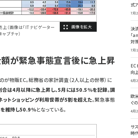
式
7月2
売上（画像は「ITナビゲーター
決
キャプチャ）
「a
対
7月1
金額が緊急事態宣言後に急上昇
E
向
が物販EC。総務省の家計調査（2人以上の世帯）に
6月2
合は4月以降に急上昇し、5月には50.5%を記録。調
欧
てネットショッピング利用世帯が5割を超えた
。緊急事態
ぐ
を維持し50.9%
となっている。
4月2
サ
時代