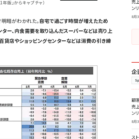
売
21年版」からキャプチャ）
ン
8月3
で明暗がわかれた。
自宅で過ごす時間が増えたため
ンター、内食需要を取り込んだスーパーなどは売り上
の百貨店やショッピングセンターなどは消費の引き締
企
S
顧
売
ン
8月3
スト