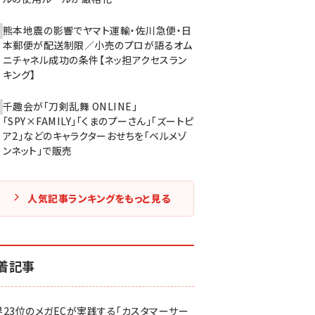
熊本地震の影響でヤマト運輸・佐川急便・日
本郵便が配送制限／小売のプロが語るオム
ニチャネル成功の条件【ネッ担アクセスラン
キング】
千趣会が「刀剣乱舞 ONLINE」
「SPY×FAMILY」「くまのプーさん」「ズートピ
ア2」などのキャラクターおせちを「ベルメゾ
ンネット」で販売
人気記事ランキングをもっと見る
着記事
界23位のメガECが実践する「カスタマーサー