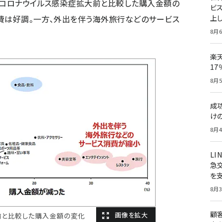
型コロナウイルス感染症拡大前と比較した購入金額の
ビ
上し
費は好調。一方、外出を伴う海外旅行などのサービス
8月6
楽
1
8月5
成
け
8月4
LI
急
を
8月3
顧
前と比較した購入金額の変化