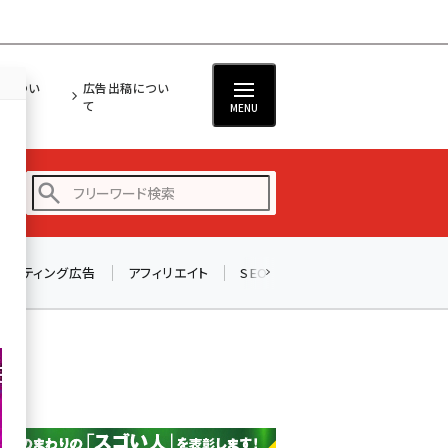
担につい
広告出稿につい
て
MENU
リスティング広告
アフィリエイト
SEO
メール
ソーシャル
amazon (2246)
yahoo (1900)
楽天 (1871)
ecbeing (1207)
アスクル (1119)