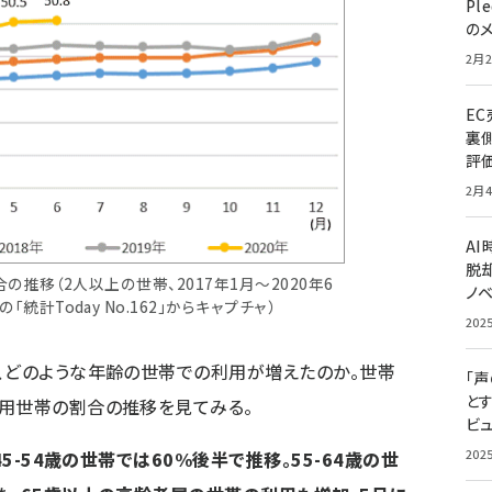
Pl
の
2月2
E
裏
評
2月4
A
脱却
の推移（2人以上の世帯、2017年1月～2020年6
ノ
統計Today No.162」からキャプチャ）
202
、どのような年齢の世帯での利用が増えたのか。世帯
「
と
利用世帯の割合の推移を見てみる。
ビュ
202
45-54歳の世帯では60%後半で推移。55-64歳の世