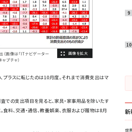
（画像は「ITナビゲーター
キャプチャ）
の、プラスに転じたのは10月度。それまで消費支出はマ
調査での支出項目を見ると、家具・家事用品を除いたす
。食料、交通・通信、教養娯楽、衣服および履物は8月
新
世