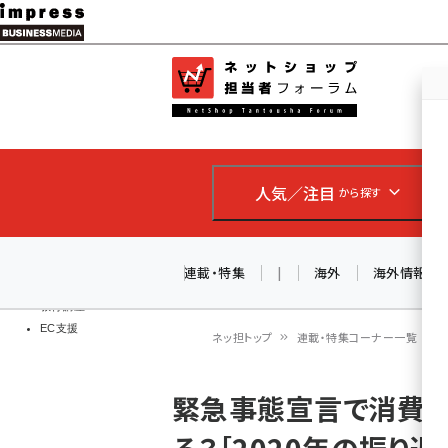
メ
イ
EC担当者
ネットショッ
ン
Web担当者
コ
製品導入
ン
企業IT
ソフト開発
テ
IoT・AI
人気／注目
から探す
ン
DCクラウド
研究・調査
ツ
エネルギー
に
連載・特集
|
海外
海外情報
ドローン
移
教育講座
EC支援
動
ネッ担トップ
連載・特集コーナー一覧
パ
緊急事態宣言で消費支
ン