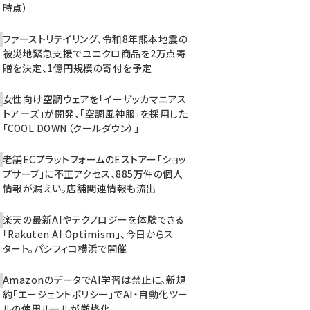
時点）
ファーストリテイリング、令和8年熊本地震の
被災地緊急支援でユニクロ商品を2万点寄
贈を決定、1億円規模の寄付を予定
女性向け空調ウェアを「イーザッカマニアス
トア―ズ」が開発、「空調風神服」を採用した
「COOL DOWN（クールダウン）」
老舗ECプラットフォームのEストアー「ショッ
プサーブ」に不正アクセス、885万件の個人
情報が漏えい。店舗関連情報も流出
楽天の最新AIやテクノロジーを体験できる
「Rakuten AI Optimism」、今日からス
タート。パシフィコ横浜で開催
AmazonのデータでAI学習は禁止に。新規
約「エージェントポリシー」でAI・自動化ツー
ルの使用ルールが厳格化