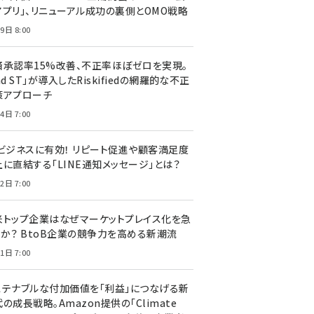
アプリ」、リニューアル成功の裏側とOMO戦略
9日 8:00
済承認率15%改善、不正率ほぼゼロを実現。
nd ST」が導入したRiskifiedの網羅的な不正
策アプローチ
4日 7:00
Cビジネスに有効！ リピート促進や顧客満足度
上に直結する「LINE通知メッセージ」とは？
2日 7:00
米トップ企業はなぜマーケットプレイス化を急
のか？ BtoB企業の競争力を高める新潮流
1日 7:00
ステナブルな付加価値を「利益」につなげる新
の成長戦略。Amazon提供の「Climate