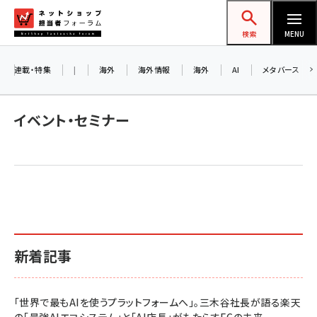
メ
ネットショップ担当者フォーラム
イ
検索
MENU
ン
コ
連載・特集
|
海外
海外情報
海外
AI
メタバース
ン
テ
イベント・セミナー
ン
ツ
amazon (2259)
に
yahoo (1910)
移
動
楽天 (1878)
ecbeing (1213)
新着記事
アスクル (1126)
base (1085)
「世界で最もAIを使うプラットフォームへ」。三木谷社長が語る楽天
ビィ・フォアード (786)