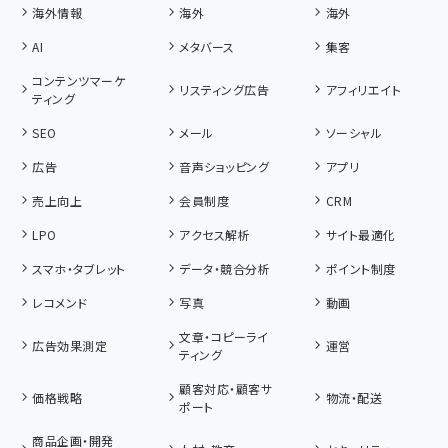
海外情報
海外
海外
AI
メタバース
集客
コンテンツマーケ
リスティング広告
アフィリエイト
ティング
SEO
メール
ソーシャル
広告
音声ショッピング
アプリ
売上向上
会員制度
CRM
LPO
アクセス解析
サイト最適化
スマホ・タブレット
データ・競合分析
ポイント制度
レコメンド
写真
動画
文章・コピーライ
広告効果測定
運営
ティング
顧客対応・顧客サ
価格戦略
物流・配送
ポート
商品企画・開発