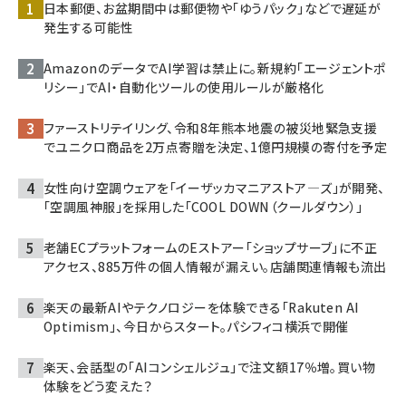
日本郵便、お盆期間中は郵便物や「ゆうパック」などで遅延が
発生する可能性
AmazonのデータでAI学習は禁止に。新規約「エージェントポ
リシー」でAI・自動化ツールの使用ルールが厳格化
ファーストリテイリング、令和8年熊本地震の被災地緊急支援
でユニクロ商品を2万点寄贈を決定、1億円規模の寄付を予定
女性向け空調ウェアを「イーザッカマニアストア―ズ」が開発、
「空調風神服」を採用した「COOL DOWN（クールダウン）」
老舗ECプラットフォームのEストアー「ショップサーブ」に不正
アクセス、885万件の個人情報が漏えい。店舗関連情報も流出
楽天の最新AIやテクノロジーを体験できる「Rakuten AI
Optimism」、今日からスタート。パシフィコ横浜で開催
楽天、会話型の「AIコンシェルジュ」で注文額17％増。買い物
体験をどう変えた？