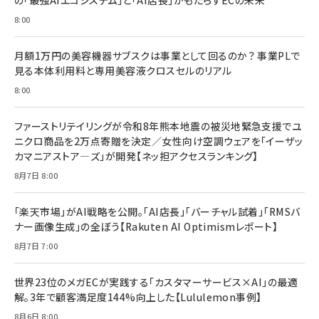
の「最強AIエコシステム」と「AI店長」がもたらすECの未来
8:00
revico (746)
月額1万円の美容機器サブスクは事業として回るのか？ 事業PLで
見る本体利用料と専用美容液クロスセルのリアル
8:00
ファーストリテイリングが令和8年熊本地震の被災地緊急支援でユ
ニクロ商品を2万点寄贈を決定／女性向け空調ウェアを「イーザッ
カマニアストア―ズ」が開発【ネッ担アクセスランキング】
8月7日 8:00
「楽天市場」がAI戦略を公開。「AI店長」「バーチャル試着」「RMSバ
ナー画像生成」の全ぼう【Rakuten AI Optimismレポート】
8月7日 7:00
世界23位のメガECが実践する「カスタマーサービス×AI」の最適
解。3年で顧客満足度144%向上した【Lululemon事例】
8月6日 8:00