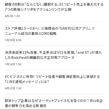
顧客の8割は「なんとなく」離脱する。ECリピート売上を最大化する
7つの鉄板シナリオをアクションリンクが公開
8月3日 7:00
ストア評価2.5→3.8へ！ 三陽商会の「SANYO公式アプリ」、リ
ニューアル成功の裏側とOMO戦略
7月29日 8:00
決済承認率15%改善、不正率ほぼゼロを実現。「and ST」が導入
したRiskifiedの網羅的な不正対策アプローチ
7月14日 7:00
ECビジネスに有効！ リピート促進や顧客満足度向上に直結する
「LINE通知メッセージ」とは？
6月22日 7:00
欧米トップ企業はなぜマーケットプレイス化を急ぐのか？ BtoB企
業の競争力を高める新潮流