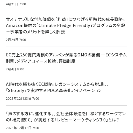
4月21日 7:00
サステナブルな付加価値を「利益」につなげる新時代の成長戦略。
Amazon提供の「Climate Pledge Friendly」プログラムの全貌
＋事業者のメリットを詳しく解説
2月24日 7:00
EC売上250億円規模のアルペンが語るOMOの裏側 ―ECシステム
刷新、メディアコマース転換、評価制度
2月4日 8:00
AI時代を勝ち抜くEC戦略。レガシーシステムから脱却し、
「Shopify」で実現するPDCA高速化とイノベーション
2025年12月23日 7:00
「声のする方に、進化する。」会社全体最適を目標とするワークマン
の「補完型EC」 が実践する「レビューマーケティング3.0」とは？
2025年12月17日 7:00