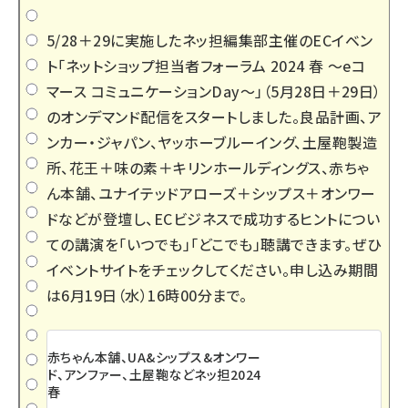
5/28＋29に実施したネッ担編集部主催のECイベン
ト「
ネットショップ担当者フォーラム 2024 春 ～eコ
マース コミュニケーションDay～
」（5月28日＋29日）
のオンデマンド配信をスタートしました。良品計画、ア
ンカー・ジャパン、ヤッホーブルーイング、土屋鞄製造
所、花王＋味の素＋キリンホールディングス、赤ちゃ
ん本舗、ユナイテッドアローズ＋シップス＋オンワー
ドなどが登壇し、ECビジネスで成功するヒントについ
ての講演を「いつでも」「どこでも」聴講できます。ぜひ
イベントサイトをチェックしてください。申し込み期間
は6月19日（水）16時00分まで。
赤ちゃん本舗、UA&シップス&オンワー
ド、アンファー、土屋鞄などネッ担2024
春