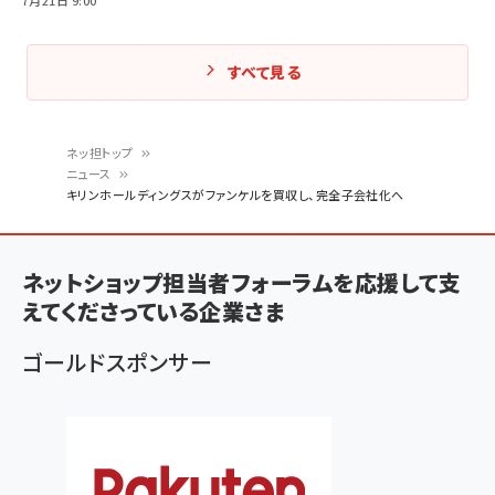
7月21日 9:00
すべて見る
ネッ担トップ
ニュース
パ
キリンホールディングスがファンケルを買収し、完全子会社化へ
ン
く
ネットショップ担当者フォーラムを応援して支
ず
えてくださっている企業さま
ゴールドスポンサー