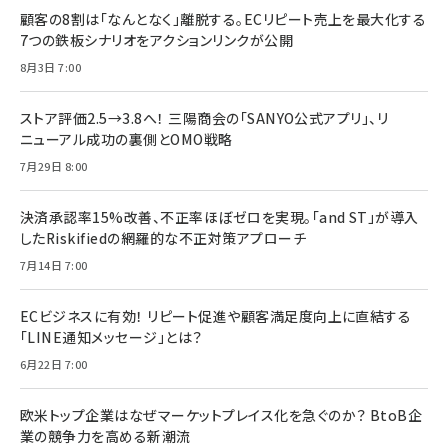
顧客の8割は「なんとなく」離脱する。ECリピート売上を最大化する
7つの鉄板シナリオをアクションリンクが公開
8月3日 7:00
ストア評価2.5→3.8へ！ 三陽商会の「SANYO公式アプリ」、リ
ニューアル成功の裏側とOMO戦略
7月29日 8:00
決済承認率15%改善、不正率ほぼゼロを実現。「and ST」が導入
したRiskifiedの網羅的な不正対策アプローチ
7月14日 7:00
ECビジネスに有効！ リピート促進や顧客満足度向上に直結する
「LINE通知メッセージ」とは？
6月22日 7:00
欧米トップ企業はなぜマーケットプレイス化を急ぐのか？ BtoB企
業の競争力を高める新潮流