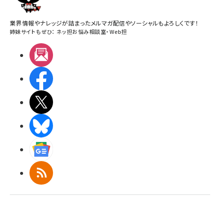
業界情報やナレッジが詰まったメルマガ配信やソーシャルもよろしくです！
姉妹サイトもぜひ：
ネッ担お悩み相談室
・
Web担
メルマガ
Facebook
X(エックス)
BlueSky
Googleニュース
RSS