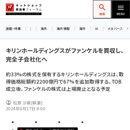
メ
ネットショップ担当者フォーラム
イ
検索
MENU
ン
コ
連載・特集
|
海外
海外情報
海外
AI
メタバース
ン
お
テ
キリンホールディングスがファンケルを買収し、
ン
ア
完全子会社化へ
ツ
amazon (2255)
に
約33%の株式を保有するキリンホールディングスは、取
yahoo (1906)
移
8
得価格総額約2200億円で67%を追加取得する。TOB
交
動
楽天 (1874)
成立後、ファンケルの株式は上場廃止となる予定
ecbeing (1210)
松原 沙甫
[執筆]
アスクル (1122)
2024年6月17日 8:00
base (1081)
ビィ・フォアード (776)