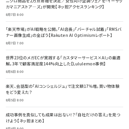
ニクロ商品を2万点寄贈を決定／女性向け空調ウェアを「イーザッ
年後半、あなたの恋と運命／山田涼介]
カマニアストア―ズ」が開発【ネッ担アクセスランキング】
￥880
Brand Shift(ブランド・シフト): 「信頼」で選ばれ
影響力の武器［新版］：人を動かす七つの原理
8月7日 8:00
る時代の成長戦略
￥3,190
ママ投資家が育休中に１億貯めた株式投資
￥2,420
￥1,870
「楽天市場」がAI戦略を公開。「AI店長」「バーチャル試着」「RMSバ
ナー画像生成」の全ぼう【Rakuten AI Optimismレポート】
フィードバック経営 「沈黙の組織」から「高め合う
マーケティングの真実 P&G・グリコで学んだ失敗
組織」へ
と成長の法則
8月7日 7:00
組織の成果を最大化する ルールのデザイン
￥3,080
￥2,200
￥1,980
世界23位のメガECが実践する「カスタマーサービス×AI」の最適
解。3年で顧客満足度144%向上した【Lululemon事例】
Amazonランキングをもっと見る
Amazonランキングをもっと見る
8月6日 8:00
Amazonランキングをもっと見る
楽天、会話型の「AIコンシェルジュ」で注文額17％増。買い物体験
をどう変えた？
8月5日 8:00
成功事例を真似しても成果は出ない！？「自社だけの答え」を見つ
けよう【ネッ担まとめ】
8月4日 8:00