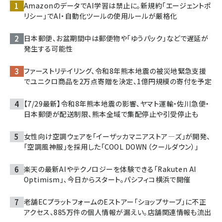
AmazonのデータでAI学習は禁止に。新規約「エージェントポ
リシー」でAI・自動化ツールの使用ルールが厳格化
日本郵便、お盆期間中は郵便物や「ゆうパック」などで遅延が
発生する可能性
ファーストリテイリング、令和8年熊本地震の被災地緊急支援
でユニクロ商品を2万点寄贈を決定、1億円規模の寄付を予定
【7/29最新】令和8年熊本地震の影響、ヤマト運輸・佐川急便・
日本郵便が配送制限、熊本全域で集配停止や引受停止も
女性向け空調ウェアを「イーザッカマニアストア―ズ」が開発、
「空調風神服」を採用した「COOL DOWN（クールダウン）」
楽天の最新AIやテクノロジーを体験できる「Rakuten AI
Optimism」、今日からスタート。パシフィコ横浜で開催
老舗ECプラットフォームのEストアー「ショップサーブ」に不正
アクセス、885万件の個人情報が漏えい。店舗関連情報も流出