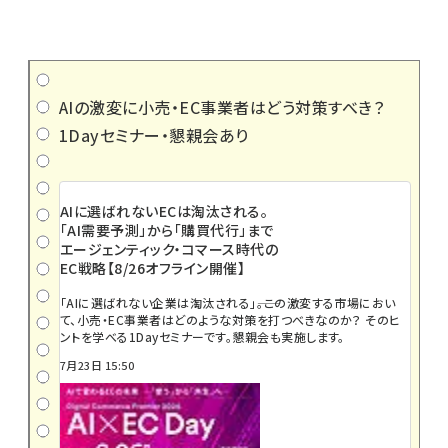
AIの激変に小売・EC事業者はどう対策すべき？
1Dayセミナー・懇親会あり
AIに選ばれないECは淘汰される。
「AI需要予測」から「購買代行」まで
エージェンティック・コマース時代の
EC戦略【8/26オフライン開催】
「AIに選ばれない企業は淘汰される」――。この激変する市場におい
て、小売・EC事業者はどのような対策を打つべきなのか？ そのヒ
ントを学べる1Dayセミナーです。懇親会も実施します。
7月23日 15:50