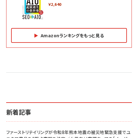
￥2,640
Amazonランキングをもっと見る
Amazon マーケティング・セールス全般関連書籍 の
Amazon ビジネス・経済関連書籍 の売れ筋ランキン
Amazon 経営戦略関連書籍 の売れ筋ランキング
売れ筋ランキング
グ
更新日時：2026/06/26 19:05
更新日時：2026/06/26 19:05
更新日時：2026/06/26 19:05
2億円を売り上げたプロが教える note×AI 最強の
anan(アンアン)2026/07/01号 No.2501[魅せる
ベインキャピタル 企業価値向上力の秘密
副業
カラダ2026／宮舘涼太]
￥2,640
￥1,870
￥880
イシューからはじめよ［改訂版］――知的生産の「シンプ
小さな会社は戦略が9割
anan(アンアン)2026/06/24号 No.2500増刊
ルな本質」
スペシャルエディション[王道エンタメの矜持／
￥1,980
新着記事
BTS]
￥2,200
￥1,100
ドリルを売るには穴を売れ
経営メモ 16年の起業家人生で得た知見
ファーストリテイリングが令和8年熊本地震の被災地緊急支援でユ
anan(アンアン)2026/07/08号 No.2502[2026
￥1,815
￥2,750