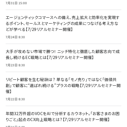
7月31日 15:00
エージェンティックコマースへの備え、売上拡大と効率化を実現す
るポイント、セールスとマーケティングの成果につなげる考え方な
どが学べる【7/29リアルセミナー開催】
7月24日 8:30
大手が攻めない市場で勝つ！ ニッチ特化と徹底した顧客志向で成
長し続けるEC戦略とは【7/29リアルセミナー開催】
7月23日 8:30
リピート顧客を生む秘訣は？ 単なる「モノ売り」ではなく「価値共
創」で顧客に“選ばれ続ける”プラスの戦略【7/29リアルセミナー開
催】
7月22日 8:30
年間32万件超のVOCをAIで分析するカウネット。「お客さまのお困
りごと」起点のCX向上戦略とは？【7/29リアルセミナー開催】