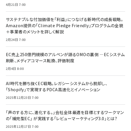
4月21日 7:00
サステナブルな付加価値を「利益」につなげる新時代の成長戦略。
Amazon提供の「Climate Pledge Friendly」プログラムの全貌
＋事業者のメリットを詳しく解説
2月24日 7:00
EC売上250億円規模のアルペンが語るOMOの裏側 ―ECシステム
刷新、メディアコマース転換、評価制度
2月4日 8:00
AI時代を勝ち抜くEC戦略。レガシーシステムから脱却し、
「Shopify」で実現するPDCA高速化とイノベーション
2025年12月23日 7:00
「声のする方に、進化する。」会社全体最適を目標とするワークマン
の「補完型EC」 が実践する「レビューマーケティング3.0」とは？
2025年12月17日 7:00