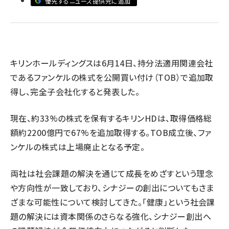
優先するニュース提供元に追加
revico (744)
キリンホールディングスは6月14日、持分法適用関連会社
であるファンケルの株式を公開買い付け（TOB）で追加取
参
得し、完全子会社化すると発表した。
現在、約33%の株式を保有するキリンHDは、取得価格総
額約2200億円で67%を追加取得する。TOB成立後、ファ
ンケルの株式は上場廃止となる予定。
両社は社会課題の解決を通じて成長をめざすという理念
や方向性が一致しており、シナジーの創出についてもさま
ざまな可能性について検討してきた。「健康」という社会課
題の解決には資本関係のさらなる強化、シナジー創出へ