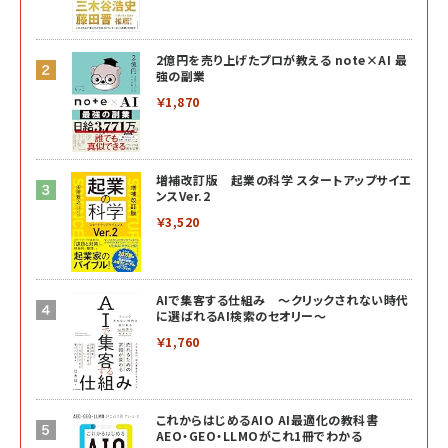
2億円を売り上げたプロが教える note×AI 最
強の副業
￥1,870
増補改訂版 起業の科学 スタートアップサイエ
ンスVer.2
￥3,520
AIで集客する仕組み ～クリックされない時代
に選ばれるAI検索のセオリー～
￥1,760
これからはじめるAIO AI最適化の教科書
AEO・GEO・LLMOがこれ1冊でわかる