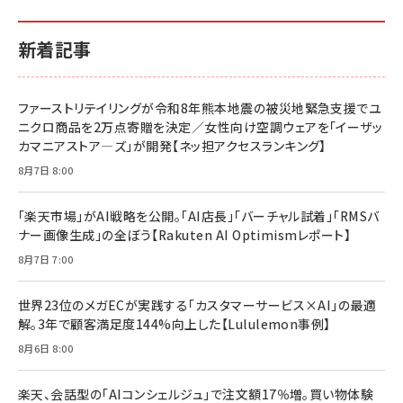
イシューからはじめよ［改訂版］――知的生産の「シンプ
小さな会社は戦略が9割
anan(アンアン)2026/06/24号 No.2500増刊
ルな本質」
スペシャルエディション[王道エンタメの矜持／
￥1,980
新着記事
BTS]
￥2,200
￥1,100
ドリルを売るには穴を売れ
経営メモ 16年の起業家人生で得た知見
ファーストリテイリングが令和8年熊本地震の被災地緊急支援でユ
anan(アンアン)2026/07/08号 No.2502[2026
￥1,815
￥2,750
ニクロ商品を2万点寄贈を決定／女性向け空調ウェアを「イーザッ
年後半、あなたの恋と運命／山田涼介]
カマニアストア―ズ」が開発【ネッ担アクセスランキング】
￥880
Brand Shift(ブランド・シフト): 「信頼」で選ばれ
影響力の武器［新版］：人を動かす七つの原理
8月7日 8:00
る時代の成長戦略
￥3,190
ママ投資家が育休中に１億貯めた株式投資
￥2,420
￥1,870
「楽天市場」がAI戦略を公開。「AI店長」「バーチャル試着」「RMSバ
ナー画像生成」の全ぼう【Rakuten AI Optimismレポート】
フィードバック経営 「沈黙の組織」から「高め合う
マーケティングの真実 P&G・グリコで学んだ失敗
組織」へ
と成長の法則
8月7日 7:00
組織の成果を最大化する ルールのデザイン
￥3,080
￥2,200
￥1,980
世界23位のメガECが実践する「カスタマーサービス×AI」の最適
解。3年で顧客満足度144%向上した【Lululemon事例】
Amazonランキングをもっと見る
Amazonランキングをもっと見る
8月6日 8:00
Amazonランキングをもっと見る
楽天、会話型の「AIコンシェルジュ」で注文額17％増。買い物体験