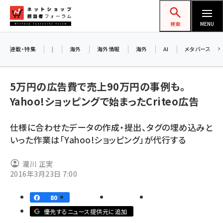
メ
ネットショップ担当者フォーラム
イ
検索
MENU
ン
コ
連載・特集
|
海外
海外情報
海外
AI
メタバース
ン
テ
5万円の広告費で売上90万円の事例も。
ン
Yahoo!ショッピングで始まったCriteo広告
ツ
amazon (2255)
に
仕様に合わせたデータの作成・提出、タグの埋め込みと
yahoo (1906)
移
いった作業は「Yahoo!ショッピング」が代行する
動
楽天 (1874)
瀧川 正実
ecbeing (1210)
2016年3月23日 7:00
アスクル (1122)
80
base (1081)
優先するニュース提供元に追加
ビィ・フォアード (776)