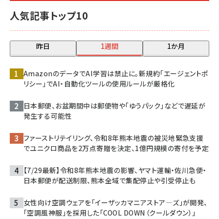
人気記事トップ10
昨日
1週間
1か月
AmazonのデータでAI学習は禁止に。新規約「エージェントポ
リシー」でAI・自動化ツールの使用ルールが厳格化
日本郵便、お盆期間中は郵便物や「ゆうパック」などで遅延が
発生する可能性
ファーストリテイリング、令和8年熊本地震の被災地緊急支援
でユニクロ商品を2万点寄贈を決定、1億円規模の寄付を予定
【7/29最新】令和8年熊本地震の影響、ヤマト運輸・佐川急便・
日本郵便が配送制限、熊本全域で集配停止や引受停止も
女性向け空調ウェアを「イーザッカマニアストア―ズ」が開発、
「空調風神服」を採用した「COOL DOWN（クールダウン）」