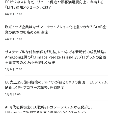
ECビジネスに有効！ リピート促進や顧客満足度向上に直結する
「LINE通知メッセージ」とは？
6月22日 7:00
欧米トップ企業はなぜマーケットプレイス化を急ぐのか？ BtoB企
業の競争力を高める新潮流
4月21日 7:00
サステナブルな付加価値を「利益」につなげる新時代の成長戦略。
Amazon提供の「Climate Pledge Friendly」プログラムの全貌
＋事業者のメリットを詳しく解説
2月24日 7:00
EC売上250億円規模のアルペンが語るOMOの裏側 ―ECシステム
刷新、メディアコマース転換、評価制度
2月4日 8:00
AI時代を勝ち抜くEC戦略。レガシーシステムから脱却し、
「Shopify」で実現するPDCA高速化とイノベーション