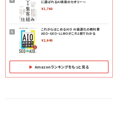
に選ばれるAI検索のセオリー～
￥1,760
これからはじめるAIO AI最適化の教科書
AEO・GEO・LLMOがこれ1冊でわかる
￥2,640
Amazonランキングをもっと見る
Amazon マーケティング・セールス全般関連書籍 の
Amazon ビジネス・経済関連書籍 の売れ筋ランキン
Amazon 経営戦略関連書籍 の売れ筋ランキング
売れ筋ランキング
グ
更新日時：2026/06/26 19:05
更新日時：2026/06/26 19:05
更新日時：2026/06/26 19:05
2億円を売り上げたプロが教える note×AI 最強の
anan(アンアン)2026/07/01号 No.2501[魅せる
ベインキャピタル 企業価値向上力の秘密
副業
カラダ2026／宮舘涼太]
￥2,640
￥1,870
￥880