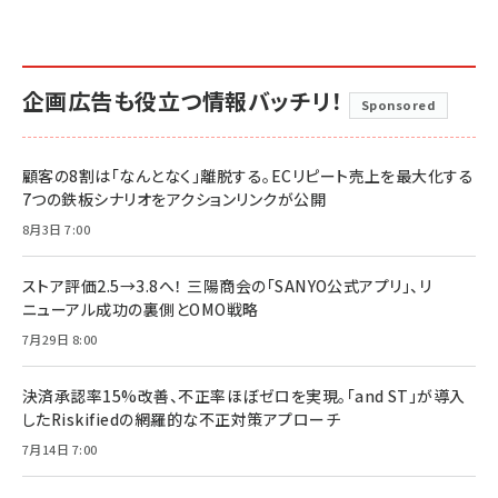
企画広告も役立つ情報バッチリ！
Sponsored
顧客の8割は「なんとなく」離脱する。ECリピート売上を最大化する
7つの鉄板シナリオをアクションリンクが公開
8月3日 7:00
ストア評価2.5→3.8へ！ 三陽商会の「SANYO公式アプリ」、リ
ニューアル成功の裏側とOMO戦略
7月29日 8:00
決済承認率15%改善、不正率ほぼゼロを実現。「and ST」が導入
したRiskifiedの網羅的な不正対策アプローチ
7月14日 7:00