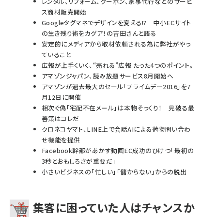
レンタル、リフォーム、クーポン、家事代行などのサービ
ス商材販売開始
Googleタグマネでデザインを変える!? 中小ECサイト
の生き残り術をカグア！の吉田さんと語る
安定的にメディアから取材依頼される為に弊社がやっ
ていること
広報が上手くいく、“売れる”広報 たった4つのポイント。
アマゾンジャパン、読み放題サービス8月開始へ
アマゾンが過去最大のセール「プライムデー2016」を7
月12日に開催
相次ぐ偽「宅配不在メール」は本物そっくり！ 見破る最
善策はコレだ
クロネコヤマト、LINE上で会話AIによる荷物問い合わ
せ機能を提供
Facebook幹部があかす動画EC成功のひけつ「最初の
3秒とおもしろさが重要だ」
小さいビジネスの「忙しい」「儲からない」からの脱出
集客に困っていた人はチャンスか