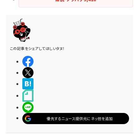
この記事をシェアしてほしいタヌ！
シェアする
ポストする
>ブクマする
noteで書く
LINEで送る
優先するニュース提供元にネッ担を追加