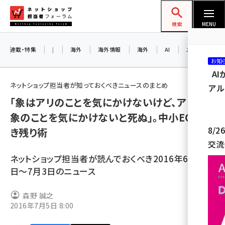
メ
ネットショップ担当者フォーラム
イ
検索
MENU
ン
コ
連載・特集
|
海外
海外情報
海外
AI
メタバース
お知
ン
A
テ
ネットショップ担当者が知っておくべきニュースのまとめ
アル
ン
「象はアリのことを気にかけないけど、アリは
ツ
amazon (2236)
象のことを気にかけないと死ぬ」。中小ECの生
に
8/
き残り術
yahoo (1896)
移
交流
動
楽天 (1865)
ネットショップ担当者が読んでおくべき2016年6月27
ecbeing (1204)
日〜7月3日のニュース
アスクル (1112)
森野 誠之
2016年7月5日 8:00
base (1068)
ビィ・フォアード (769)