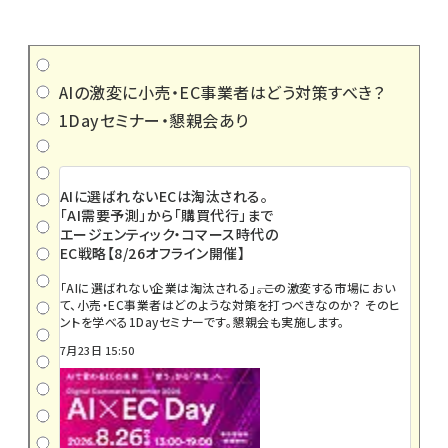
AIの激変に小売・EC事業者はどう対策すべき？
1Dayセミナー・懇親会あり
AIに選ばれないECは淘汰される。
「AI需要予測」から「購買代行」まで
エージェンティック・コマース時代の
EC戦略【8/26オフライン開催】
「AIに選ばれない企業は淘汰される」――。この激変する市場におい
て、小売・EC事業者はどのような対策を打つべきなのか？ そのヒ
ントを学べる1Dayセミナーです。懇親会も実施します。
7月23日 15:50