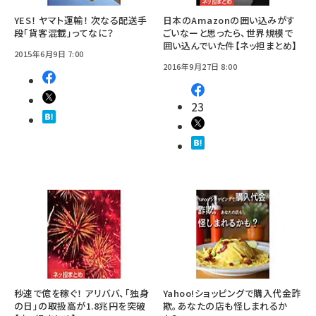
YES！ ヤマト運輸！ 次なる配送手
日本のAmazonの囲い込みがす
段「貨客混載」ってなに？
ごいなーと思ったら、世界規模で
囲い込んでいた件【ネッ担まとめ】
2015年6月9日 7:00
2016年9月27日 8:00
23
秒速で億を稼ぐ！ アリババ、「独身
Yahoo!ショッピングで購入代金詐
の日」の取扱高が1.8兆円を突破
欺。あなたの店も怪しまれるか