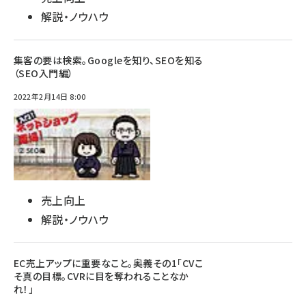
解説・ノウハウ
集客の要は検索。Googleを知り、SEOを知る
（SEO入門編）
2022年2月14日 8:00
売上向上
解説・ノウハウ
EC売上アップに重要なこと。奥義その1「CVこ
そ真の目標。CVRに目を奪われることなか
れ！」