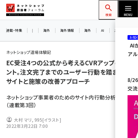
メ
ネットショップ担当者フォーラム
イ
検索
MENU
ン
コ
連載・特集
|
海外
海外情報
海外
AI
メタバース
お知
ン
A
テ
ネットショップ道場体験記
アル
ン
EC受注4つの公式から考えるCVRアップのヒ
ツ
amazon (2246)
ント。注文完了までのユーザー行動を踏まえた
に
8/
サイトと施策の改善アプローチ
yahoo (1900)
移
交流
動
楽天 (1871)
ネットショップ事業者のためのサイト内行動分析入門
ecbeing (1207)
（連載第3回）
アスクル (1119)
大村 マリ
,
995
[イラスト]
2022年3月22日 7:00
base (1071)
ビィ・フォアード (773)