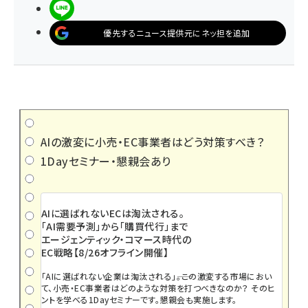
LINEで送る
優先するニュース提供元にネッ担を追加
AIの激変に小売・EC事業者はどう対策すべき？
1Dayセミナー・懇親会あり
AIに選ばれないECは淘汰される。
「AI需要予測」から「購買代行」まで
エージェンティック・コマース時代の
EC戦略【8/26オフライン開催】
「AIに選ばれない企業は淘汰される」――。この激変する市場におい
て、小売・EC事業者はどのような対策を打つべきなのか？ そのヒ
ントを学べる1Dayセミナーです。懇親会も実施します。