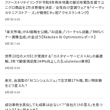
ファーストリテイリングが令和8年熊本地震の被災地緊急支援でユ
フィードバック経営 「沈黙の組織」から「高め合う
ニクロ商品を2万点寄贈を決定／女性向け空調ウェアを「イーザッ
マーケティングの真実 P&G・グリコで学んだ失敗
組織」へ
と成長の法則
カマニアストア―ズ」が開発【ネッ担アクセスランキング】
組織の成果を最大化する ルールのデザイン
￥3,080
￥2,200
8月7日 8:00
￥1,980
「楽天市場」がAI戦略を公開。「AI店長」「バーチャル試着」「RMSバ
Amazonランキングをもっと見る
Amazonランキングをもっと見る
ナー画像生成」の全ぼう【Rakuten AI Optimismレポート】
Amazonランキングをもっと見る
8月7日 7:00
世界23位のメガECが実践する「カスタマーサービス×AI」の最適
解。3年で顧客満足度144%向上した【Lululemon事例】
8月6日 8:00
楽天、会話型の「AIコンシェルジュ」で注文額17％増。買い物体験
をどう変えた？
8月5日 8:00
成功事例を真似しても成果は出ない！？「自社だけの答え」を見つ
けよう【ネッ担まとめ】