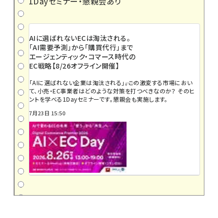
1Dayセミナー・懇親会あり
AIに選ばれないECは淘汰される。
「AI需要予測」から「購買代行」まで
エージェンティック・コマース時代の
EC戦略【8/26オフライン開催】
「AIに選ばれない企業は淘汰される」――。この激変する市場におい
て、小売・EC事業者はどのような対策を打つべきなのか？ そのヒ
ントを学べる1Dayセミナーです。懇親会も実施します。
7月23日 15:50