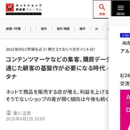
メ
ネットショップ担当者フォーラム
イ
検索
MENU
ン
コ
連載・特集
|
海外
海外情報
海外
AI
メタバース
お知
ン
A
テ
2015年のEC市場を占う! 押さえておくべきポイントは?
アル
ン
コンテンツマーケなどの集客、購買データ分析
ツ
amazon (2255)
通じた顧客の基盤作が必要になる時代／アラ
に
8/
タナ
yahoo (1906)
移
交流
動
楽天 (1874)
ネットで商品を販売する店が増え、利益を上げる店舗と
ecbeing (1210)
そうでないショップの差が開く傾向は今後も続くと指摘
アスクル (1122)
瀧川 正実
2015年4月1日 10:00
base (1081)
ビィ・フォアード (776)