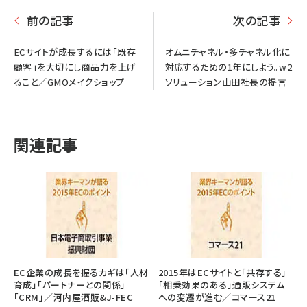
前の記事
次の記事
ECサイトが成長するには「既存
オムニチャネル・多チャネル化に
顧客」を大切にし商品力を上げ
対応するための1年にしよう。w2
ること／GMOメイクショップ
ソリューション山田社長の提言
関連記事
EC企業の成長を握るカギは「人材
2015年はECサイトと「共存する」
育成」「パートナーとの関係」
「相乗効果のある」通販システム
「CRM」／河内屋酒販&J-FEC
への変遷が進む／コマース21