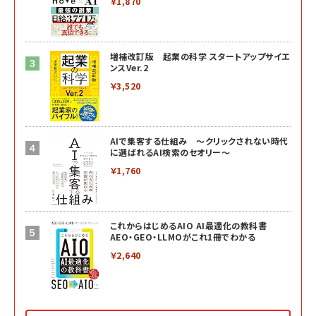
￥1,870
増補改訂版 起業の科学 スタートアップサイエ
ンスVer.2
￥3,520
AIで集客する仕組み ～クリックされない時代
に選ばれるAI検索のセオリー～
￥1,760
これからはじめるAIO AI最適化の教科書
AEO・GEO・LLMOがこれ1冊でわかる
￥2,640