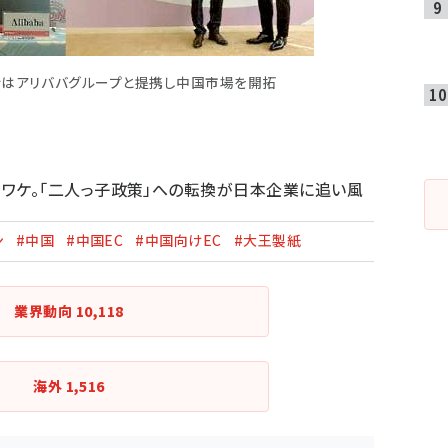
ンはアリババグループと提携し中国市場を開拓
るワケ。「二人っ子政策」への転換が日本企業に追い風
ン
#中国
#中国EC
#中国向けEC
#大王製紙
業界動向
10,118
海外
1,516