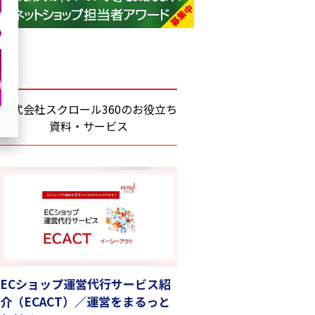
base (1083)
ビィ・フォアード (781)
revico (744)