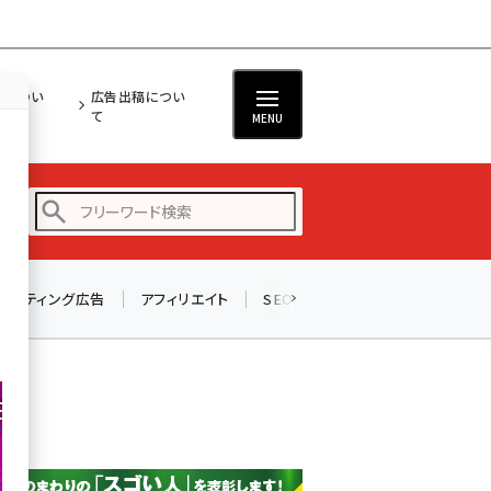
担につい
広告出稿につい
て
MENU
リスティング広告
アフィリエイト
SEO
メール
ソーシャル
amazon (2259)
yahoo (1908)
楽天 (1876)
ecbeing (1211)
アスクル (1122)