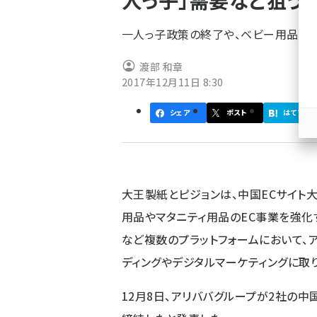
人っ子」需要など狙う
く
ず
一人っ子政策の終了や、ベビー用品の関
渡部 和章
2017年12月11日 8:30
シェア
ポスト
はてブ
大王製紙とピジョンは、中国ECサイト
用品やマタニティ用品のEC事業を強化する。ア
など複数のプラットフォームにおいて、
ディングやデジタルマーケティングに取
12月8日、アリババグループが2社の中