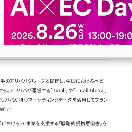
税撤廃を受け、中国EC市場を開拓する
Bluesky
優先するニュース提供元に追加
参加登録はこちら↑
大手のアリババグループと提携し、中国におけるベビー
リババが運営する「Tmall」や「Tmall Global」
アリババが持つマーケティングデータを活用してブラン
り組む。
国におけるEC事業を支援する「戦略的提携意向書」を