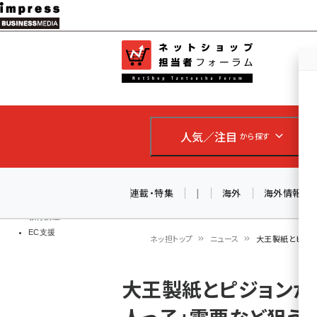
メ
イ
EC担当者
ネットショッ
ン
Web担当者
コ
製品導入
ン
企業IT
ソフト開発
テ
IoT・AI
人気／注目
から探す
ン
DCクラウド
研究・調査
ツ
エネルギー
に
連載・特集
|
海外
海外情報
ドローン
移
教育講座
EC支援
動
ネッ担トップ
ニュース
大王製紙とピジョ
パ
大王製紙とピジョンが
ン