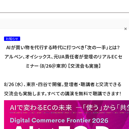
プ担当者フォーラム
ネッ
ネッ担お悩み相談
ネッ担アワー
ネッ担メルマ
て
室
ド！
ガ
お知らせ
AIが買い物を代行する時代に打つべき「次の一手」とは？
カテゴリ／種別
セミナー／イベント
から探す
から探す
アルペン、オイシックス、元UA責任者が登壇のリアルECセ
ミナー（8/26＠東京）【交流会も実施】
海外
AI
メタバース
集客
コンテンツマーケティング
8/26（水）、東京・四谷で開催。登壇者・聴講者と交流できる
交流会も実施します。すべての講演を無料で聴講できます！
ンが中国ECでアリババと提携、「二人っ子」需要など狙う
中国ECでアリババと提携、「二