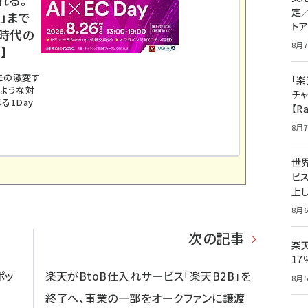
定
」まで
ト
ス時代の
8月7
】
。この激変す
「楽
のような対
チ
る1Day
【R
8月7
世
ビ
上し
8月6
次の記事
楽
1
ポッ
楽天がBtoB仕入れサービス「楽天B2B」を
8月5
終了へ、事業の一部をオークファンに譲渡