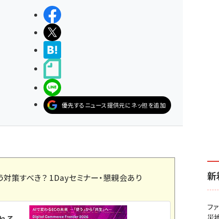
シェアする
ポストする
>ブクマする
noteで書く
LINEで送る
優先するニュース提供元にネッ担を追加
新
う対策すべき？ 1Dayセミナー・懇親会あり
フ
災
れる。