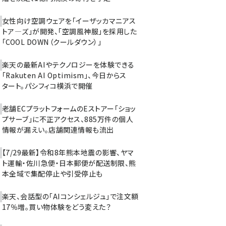
女性向け空調ウェアを「イーザッカマニアス
トア―ズ」が開発、「空調風神服」を採用した
「COOL DOWN（クールダウン）」
楽天の最新AIやテクノロジーを体験できる
「Rakuten AI Optimism」、今日からス
タート。パシフィコ横浜で開催
老舗ECプラットフォームのEストアー「ショッ
プサーブ」に不正アクセス、885万件の個人
情報が漏えい。店舗関連情報も流出
【7/29最新】令和8年熊本地震の影響、ヤマ
ト運輸・佐川急便・日本郵便が配送制限、熊
本全域で集配停止や引受停止も
楽天、会話型の「AIコンシェルジュ」で注文額
17％増。買い物体験をどう変えた？