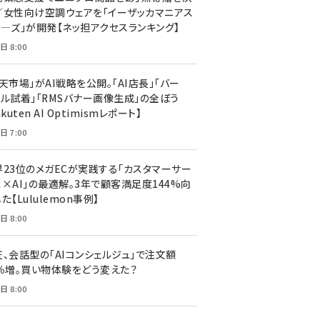
／女性向け空調ウェアを「イーザッカマニアス
ア―ズ」が開発【ネッ担アクセスランキング】
日 8:00
天市場」がAI戦略を公開。「AI店長」「バー
ャル試着」「RMSバナー画像生成」の全ぼう
akuten AI Optimismレポート】
日 7:00
界23位のメガECが実践する「カスタマーサー
ス×AI」の最適解。3年で顧客満足度144%向
た【Lululemon事例】
日 8:00
天、会話型の「AIコンシェルジュ」で注文額
7％増。買い物体験をどう変えた？
日 8:00