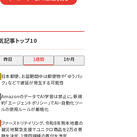
気記事トップ10
昨日
1週間
1か月
日本郵便、お盆期間中は郵便物や「ゆうパッ
ク」などで遅延が発生する可能性
AmazonのデータでAI学習は禁止に。新規
約「エージェントポリシー」でAI・自動化ツー
ルの使用ルールが厳格化
ファーストリテイリング、令和8年熊本地震の
被災地緊急支援でユニクロ商品を2万点寄
贈を決定、1億円規模の寄付を予定