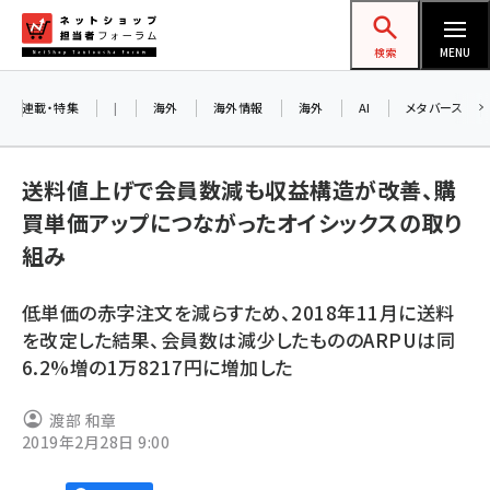
メ
ネットショップ担当者フォーラム
イ
検索
MENU
ン
コ
連載・特集
|
海外
海外情報
海外
AI
メタバース
お知ら
ン
AI
テ
アル
送料値上げで会員数減も収益構造が改善、購
ン
買単価アップにつながったオイシックスの取り
ツ
amazon (2246)
組み
に
8/
yahoo (1900)
移
低単価の赤字注文を減らすため、2018年11月に送料
交流
動
楽天 (1871)
を改定した結果、会員数は減少したもののARPUは同
6.2%増の1万8217円に増加した
ecbeing (1207)
アスクル (1119)
渡部 和章
2019年2月28日 9:00
base (1071)
ビィ・フォアード (773)