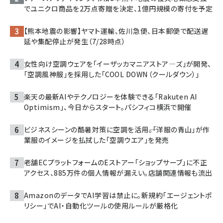
でユニクロ商品を2万点寄贈を決定、1億円規模の寄付を予定
【熊本地震の影響】ヤマト運輸、佐川急便、日本郵便で配送遅
延や集配停止が発生（7/28時点）
女性向け空調ウェアを「イーザッカマニアストア―ズ」が開発、
「空調風神服」を採用した「COOL DOWN（クールダウン）」
楽天の最新AIやテクノロジーを体験できる「Rakuten AI
Optimism」、今日からスタート。パシフィコ横浜で開催
ビジネスシーンの酷暑対策に空調を活用――。「洋服の青山」が作
業服のイメージを払拭した「空調ウエア」を発売
老舗ECプラットフォームのEストアー「ショップサーブ」に不正
アクセス、885万件の個人情報が漏えい。店舗関連情報も流出
AmazonのデータでAI学習は禁止に。新規約「エージェントポ
リシー」でAI・自動化ツールの使用ルールが厳格化