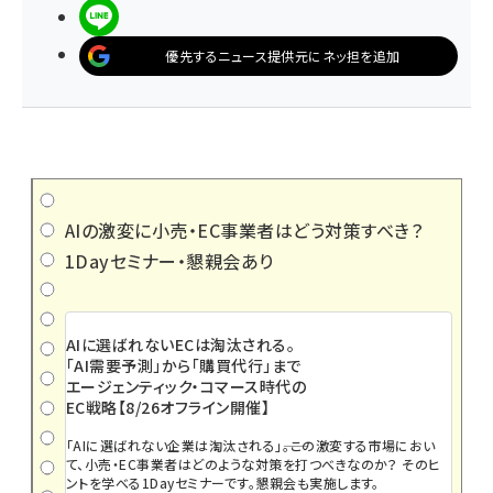
LINEで送る
優先するニュース提供元にネッ担を追加
AIの激変に小売・EC事業者はどう対策すべき？
1Dayセミナー・懇親会あり
AIに選ばれないECは淘汰される。
「AI需要予測」から「購買代行」まで
エージェンティック・コマース時代の
EC戦略【8/26オフライン開催】
「AIに選ばれない企業は淘汰される」――。この激変する市場におい
て、小売・EC事業者はどのような対策を打つべきなのか？ そのヒ
ントを学べる1Dayセミナーです。懇親会も実施します。