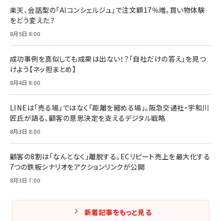
楽天、会話型の「AIコンシェルジュ」で注文額17％増。買い物体験
をどう変えた？
8月5日 8:00
成功事例を真似しても成果は出ない！？「自社だけの答え」を見つ
けよう【ネッ担まとめ】
8月4日 8:00
LINEは「売る場」ではなく「距離を縮める場」。阪急交通社・宇和川
匠氏が語る、顧客の意思決定を支えるデジタル戦略
8月3日 8:00
顧客の8割は「なんとなく」離脱する。ECリピート売上を最大化する
7つの鉄板シナリオをアクションリンクが公開
8月3日 7:00
新着記事をもっと見る