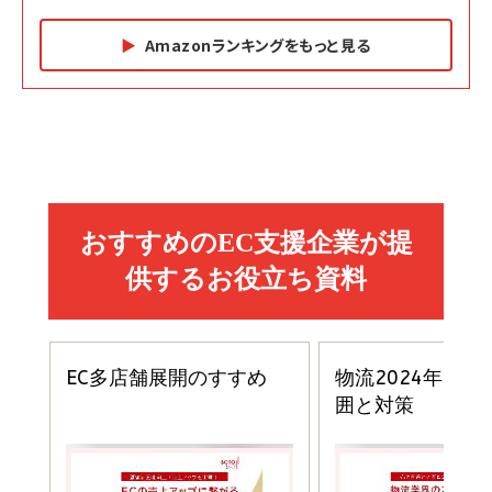
Amazonランキングをもっと見る
Amazon マーケティング・セールス全般関連書籍 の
Amazon ビジネス・経済関連書籍 の売れ筋ランキン
Amazon 経営戦略関連書籍 の売れ筋ランキング
売れ筋ランキング
グ
更新日時：2026/06/26 19:05
更新日時：2026/06/26 19:05
更新日時：2026/06/26 19:05
2億円を売り上げたプロが教える note×AI 最強の
anan(アンアン)2026/07/01号 No.2501[魅せる
ベインキャピタル 企業価値向上力の秘密
副業
カラダ2026／宮舘涼太]
￥2,640
￥1,870
￥880
イシューからはじめよ［改訂版］――知的生産の「シンプ
小さな会社は戦略が9割
anan(アンアン)2026/06/24号 No.2500増刊
ルな本質」
スペシャルエディション[王道エンタメの矜持／
￥1,980
BTS]
￥2,200
￥1,100
ドリルを売るには穴を売れ
経営メモ 16年の起業家人生で得た知見
anan(アンアン)2026/07/08号 No.2502[2026
￥1,815
￥2,750
年後半、あなたの恋と運命／山田涼介]
￥880
Brand Shift(ブランド・シフト): 「信頼」で選ばれ
影響力の武器［新版］：人を動かす七つの原理
る時代の成長戦略
￥3,190
ママ投資家が育休中に１億貯めた株式投資