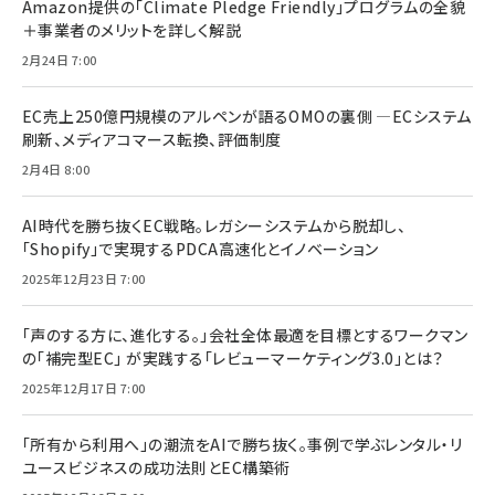
Amazon提供の「Climate Pledge Friendly」プログラムの全貌
＋事業者のメリットを詳しく解説
2月24日 7:00
EC売上250億円規模のアルペンが語るOMOの裏側 ―ECシステム
刷新、メディアコマース転換、評価制度
2月4日 8:00
AI時代を勝ち抜くEC戦略。レガシーシステムから脱却し、
「Shopify」で実現するPDCA高速化とイノベーション
2025年12月23日 7:00
「声のする方に、進化する。」会社全体最適を目標とするワークマン
の「補完型EC」 が実践する「レビューマーケティング3.0」とは？
2025年12月17日 7:00
「所有から利用へ」の潮流をAIで勝ち抜く。事例で学ぶレンタル・リ
ユースビジネスの成功法則とEC構築術