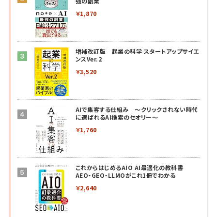
強の副業
￥1,870
増補改訂版 起業の科学 スタートアップサイエ
ンスVer.2
￥3,520
AIで集客する仕組み ～クリックされない時代
に選ばれるAI検索のセオリー～
￥1,760
これからはじめるAIO AI最適化の教科書
AEO・GEO・LLMOがこれ1冊でわかる
￥2,640