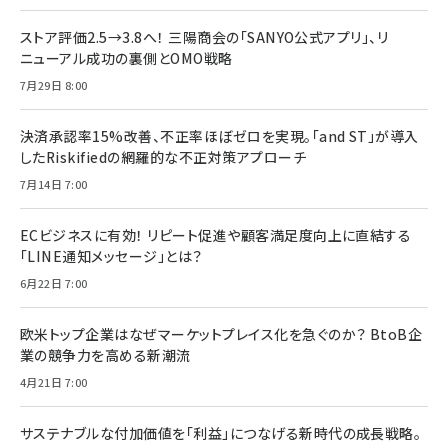
ストア評価2.5→3.8へ！ 三陽商会の「SANYO公式アプリ」、リ
ニューアル成功の裏側とOMO戦略
7月29日 8:00
決済承認率15%改善、不正率ほぼゼロを実現。「and ST」が導入
したRiskifiedの網羅的な不正対策アプローチ
7月14日 7:00
ECビジネスに有効！ リピート促進や顧客満足度向上に直結する
「LINE通知メッセージ」とは？
6月22日 7:00
欧米トップ企業はなぜマーケットプレイス化を急ぐのか？ BtoB企
業の競争力を高める新潮流
4月21日 7:00
サステナブルな付加価値を「利益」につなげる新時代の成長戦略。