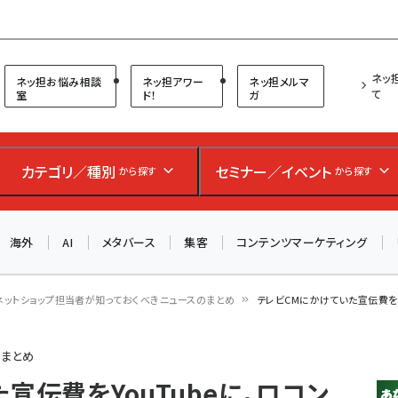
プ担当者フォーラム
ネッ
ネッ担お悩み相談
ネッ担アワー
ネッ担メルマ
て
室
ド！
ガ
お知らせ
AIが買い物を代行する時代に打つべき「次の一手」とは？
カテゴリ／種別
セミナー／イベント
から探す
から探す
アルペン、オイシックス、元UA責任者が登壇のリアルECセ
ミナー（8/26＠東京）【交流会も実施】
海外
AI
メタバース
集客
コンテンツマーケティング
8/26（水）、東京・四谷で開催。登壇者・聴講者と交流できる
交流会も実施します。すべての講演を無料で聴講できます！
ネットショップ担当者が知っておくべきニュースのまとめ
テレビCMにかけていた宣伝費をY
のまとめ
宣伝費をYouTubeに。ロコン