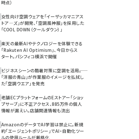
時点）
女性向け空調ウェアを「イーザッカマニアス
トア―ズ」が開発、「空調風神服」を採用した
「COOL DOWN（クールダウン）」
楽天の最新AIやテクノロジーを体験できる
「Rakuten AI Optimism」、今日からス
タート。パシフィコ横浜で開催
ビジネスシーンの酷暑対策に空調を活用――。
「洋服の青山」が作業服のイメージを払拭し
た「空調ウエア」を発売
老舗ECプラットフォームのEストアー「ショッ
プサーブ」に不正アクセス、885万件の個人
情報が漏えい。店舗関連情報も流出
AmazonのデータでAI学習は禁止に。新規
約「エージェントポリシー」でAI・自動化ツー
ルの使用ルールが厳格化