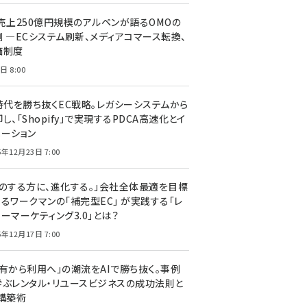
C売上250億円規模のアルペンが語るOMOの
側 ―ECシステム刷新、メディアコマース転換、
価制度
日 8:00
I時代を勝ち抜くEC戦略。レガシーシステムから
し、「Shopify」で実現するPDCA高速化とイ
ベーション
5年12月23日 7:00
声のする方に、進化する。」会社全体最適を目標
するワークマンの「補完型EC」 が実践する「レ
ーマーケティング3.0」とは？
5年12月17日 7:00
所有から利用へ」の潮流をAIで勝ち抜く。事例
学ぶレンタル・リユースビジネスの成功法則と
C構築術