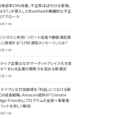
済承認率15%改善、不正率ほぼゼロを実現。
nd ST」が導入したRiskifiedの網羅的な不正
策アプローチ
4日 7:00
Cビジネスに有効！ リピート促進や顧客満足度
上に直結する「LINE通知メッセージ」とは？
2日 7:00
米トップ企業はなぜマーケットプレイス化を急
のか？ BtoB企業の競争力を高める新潮流
1日 7:00
ステナブルな付加価値を「利益」につなげる新
の成長戦略。Amazon提供の「Climate
edge Friendly」プログラムの全貌＋事業者
メリットを詳しく解説
4日 7:00