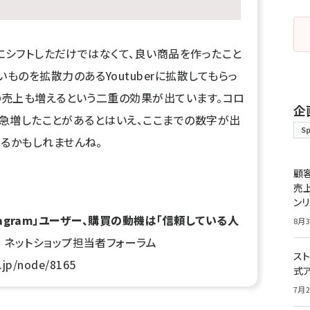
eにシフトしただけではなくて、良い商品を作ったこと
ものを拡散力のあるYoutuberに拡散してもらっ
の売上も増えるという二重の効果が出ています。コロ
企
スが急増したことがあるとはいえ、ここまでの数字が出
S
るかもしれませんね。
顧
売
ン
「Instagram」ユーザー、購買の動機は「信頼している人
8月3
| ネットショップ担当者フォーラム
スト
o.jp/node/8165
式
7月2