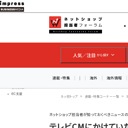
メ
イ
EC担当者
ネットショッ
ン
Web担当者
コ
製品導入
ン
企業IT
ソフト開発
テ
IoT・AI
人気／注目
から探す
ン
DCクラウド
研究・調査
ツ
エネルギー
に
連載・特集
|
海外
海外情報
ドローン
移
教育講座
EC支援
動
ネッ担トップ
連載・特集コーナー一覧
パ
ネットショップ担当者が知っておくべきニュース
ン
テレビCMにかけていた