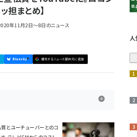
ネッ担まとめ】
020年11月2日〜8日のニュース
人
Bluesky
優先するニュース提供元に追加
参加登録はこちら↑
が品質とユーチューバーとのコ