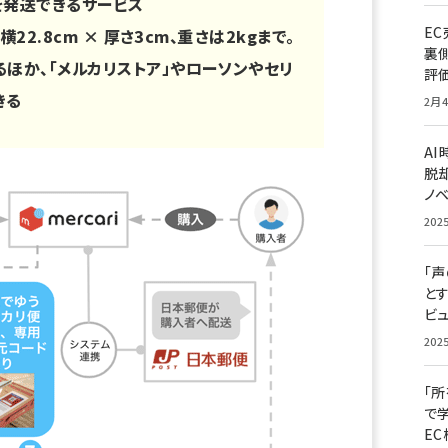
を発送できるサービス
E
横22.8cm × 厚さ3cm、重さは2kgまで。
裏
ほか、「メルカリストア」やローソンやセリ
評
きる
2月4
A
脱却
ノ
202
「
と
ビュ
202
「
で
E