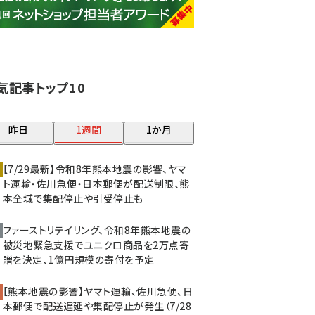
base (1077)
ビィ・フォアード (773)
revico (740)
気記事トップ10
昨日
1週間
1か月
【7/29最新】令和8年熊本地震の影響、ヤマ
ト運輸・佐川急便・日本郵便が配送制限、熊
本全域で集配停止や引受停止も
ファーストリテイリング、令和8年熊本地震の
被災地緊急支援でユニクロ商品を2万点寄
贈を決定、1億円規模の寄付を予定
【熊本地震の影響】ヤマト運輸、佐川急便、日
本郵便で配送遅延や集配停止が発生（7/28