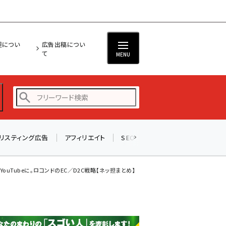
担につい
広告出稿につい
て
MENU
リスティング広告
アフィリエイト
SEO
メール
ソーシャル
amazon (2249)
yahoo (1901)
ouTubeに。ロコンドのEC／D2C戦略【ネッ担まとめ】
楽天 (1871)
ecbeing (1207)
アスクル (1119)