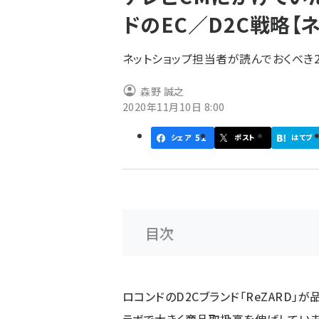
く
ドのEC／D2C戦略【
ず
ネットショップ担当者が読んでおくべき2
森野 誠之
2020年11月10日 8:00
51
シェア
ポスト
はてブ
目次
ロコンドのD2Cブランド「ReZARD」