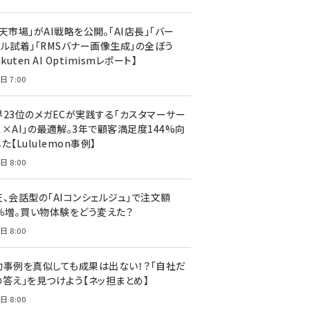
天市場」がAI戦略を公開。「AI店長」「バー
ャル試着」「RMSバナー画像生成」の全ぼう
akuten AI Optimismレポート】
日 7:00
界23位のメガECが実践する「カスタマーサー
ス×AI」の最適解。3年で顧客満足度144%向
た【Lululemon事例】
日 8:00
天、会話型の「AIコンシェルジュ」で注文額
7％増。買い物体験をどう変えた？
日 8:00
功事例を真似しても成果は出ない！？「自社だ
の答え」を見つけよう【ネッ担まとめ】
日 8:00