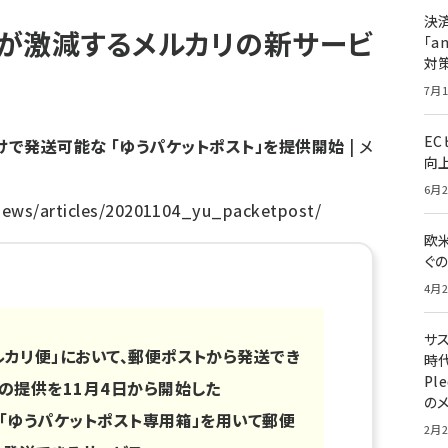
決
が激減するメルカリの新サービ
「a
対
7月1
E
で発送可能な 「ゆうパケットポスト」を提供開始
| メ
向
6月2
/news/articles/20201104_yu_packetpost/
欧
ぐ
4月2
サ
ルカリ便」において、郵便ポストから発送でき
時代
Pl
」の提供を11月4日から開始した
の
は「ゆうパケットポスト専用箱」を用いて郵便
2月2