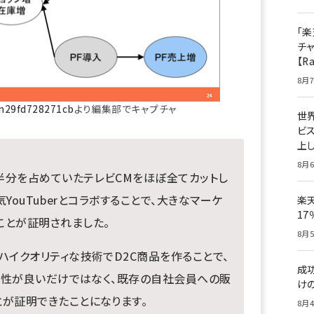
「楽
チ
【R
8月7
/n29fd728271cb
より編集部でキャプチャ
世
ビ
上し
8月6
半分を占めていたテレビCMをほぼ全てカットし
気YouTuberとコラボすることで、大きなマーケ
楽
1
ことが証明されました。
8月5
ハイクオリティな技術でD2C商品を作ることで、
成
と相性が良いだけではなく、既存の自社会員への販
け
とが証明できたことになります。
8月4