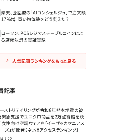
楽天、会話型の「AIコンシェルジュ」で注文額
17％増。買い物体験をどう変えた？
ローソン、POSレジでステーブルコインによ
る店頭決済の実証実験
人気記事ランキングをもっと見る
着記事
ァーストリテイリングが令和8年熊本地震の被
地緊急支援でユニクロ商品を2万点寄贈を決
／女性向け空調ウェアを「イーザッカマニアス
ア―ズ」が開発【ネッ担アクセスランキング】
日 8:00