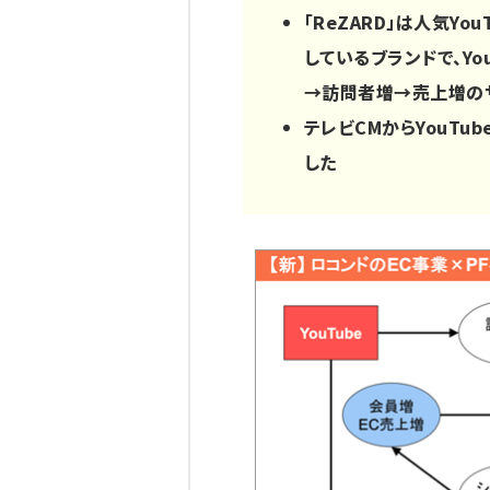
「ReZARD」は人気Y
しているブランドで、Y
→訪問者増→売上増のサ
テレビCMからYouT
した