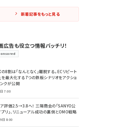
新着記事をもっと見る
画広告も役立つ情報バッチリ！
ponsored
客の8割は「なんとなく」離脱する。ECリピート
上を最大化する7つの鉄板シナリオをアクショ
リンクが公開
日 7:00
ア評価2.5→3.8へ！ 三陽商会の「SANYO公
アプリ」、リニューアル成功の裏側とOMO戦略
9日 8:00