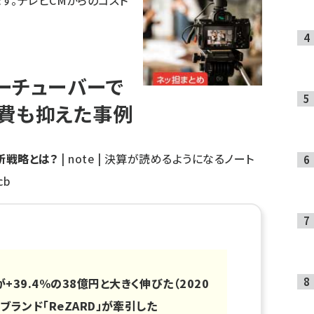
す。テレビCMからのコスト
ーチューバーで
費も抑えた事例
新戦略とは？
| note | 決算が読めるようになるノート
cb
39.4%の38億円と大きく伸びた（2020
Cブランド「
ReZARD
」が牽引した