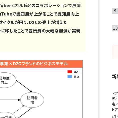
ouTuberヒカル氏とのコラボレーションで展開
ouTubeで認知度が上がることで認知度向上
イクルが回り、D2Cの売上が増えた
ubeに移したことで宣伝費の大幅な削減が実現
新
フ
災
定
ト
8月7