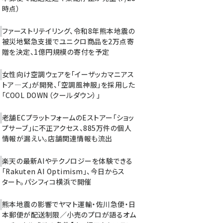
時点）
ファーストリテイリング、令和8年熊本地震の
被災地緊急支援でユニクロ商品を2万点寄
贈を決定、1億円規模の寄付を予定
女性向け空調ウェアを「イーザッカマニアス
トア―ズ」が開発、「空調風神服」を採用した
「COOL DOWN（クールダウン）」
老舗ECプラットフォームのEストアー「ショッ
プサーブ」に不正アクセス、885万件の個人
情報が漏えい。店舗関連情報も流出
楽天の最新AIやテクノロジーを体験できる
「Rakuten AI Optimism」、今日からス
タート。パシフィコ横浜で開催
熊本地震の影響でヤマト運輸・佐川急便・日
本郵便が配送制限／小売のプロが語るオム