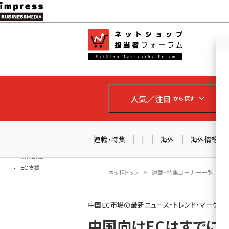
メ
イ
EC担当者
ネットショッ
ン
Web担当者
コ
製品導入
ン
企業IT
ソフト開発
テ
IoT・AI
人気／注目
から探す
ン
DCクラウド
研究・調査
ツ
エネルギー
に
連載・特集
|
海外
海外情報
ドローン
移
教育講座
EC支援
動
ネッ担トップ
連載・特集コーナー一覧
パ
中国EC市場の最新ニュース・トレンド・マーケテ
ン
中国向けECはすでにレ