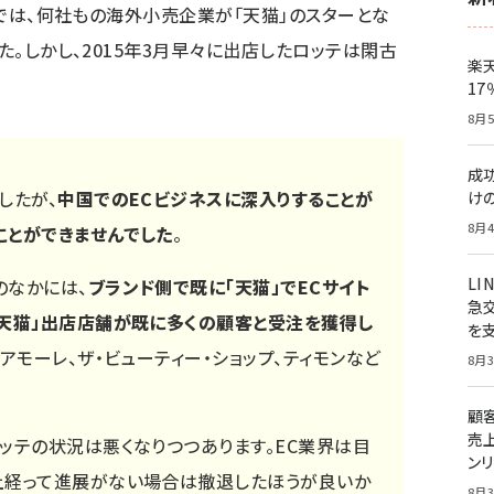
ールでは、何社もの海外小売企業が「天猫」のスターとな
した。しかし、2015年3月早々に出店したロッテは閑古
楽
1
8月5
成
したが、
中国でのECビジネスに深入りすることが
け
8月4
ことができませんでした
。
LI
のなかには、
ブランド側で既に「天猫」でECサイト
急
天猫」出店店舗が既に多くの顧客と受注を獲得し
を
、アモーレ、ザ・ビューティー・ショップ、ティモンなど
8月3
顧
売
ッテの状況は悪くなりつつあります。EC業界は目
ン
上経って進展がない場合は撤退したほうが良いか
8月3