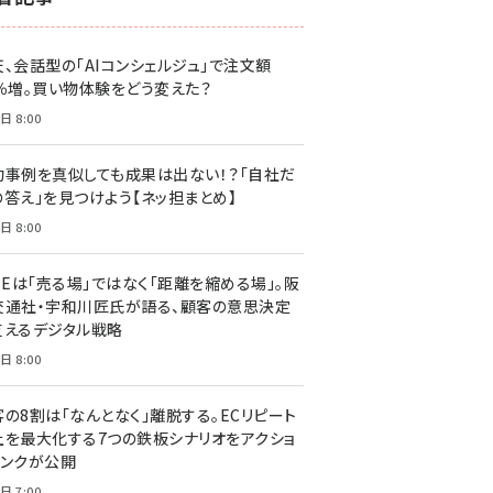
天、会話型の「AIコンシェルジュ」で注文額
7％増。買い物体験をどう変えた？
日 8:00
功事例を真似しても成果は出ない！？「自社だ
の答え」を見つけよう【ネッ担まとめ】
日 8:00
NEは「売る場」ではなく「距離を縮める場」。阪
交通社・宇和川匠氏が語る、顧客の意思決定
支えるデジタル戦略
日 8:00
客の8割は「なんとなく」離脱する。ECリピート
上を最大化する7つの鉄板シナリオをアクショ
リンクが公開
日 7:00