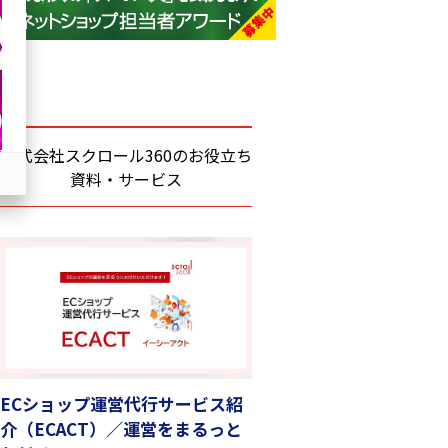
base (1070)
ビィ・フォアード (772)
revico (738)