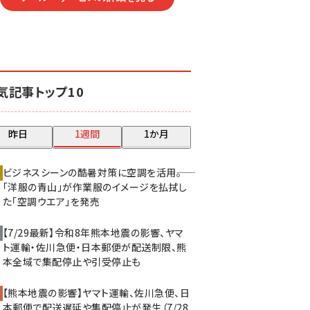
気記事トップ10
昨日
1週間
1か月
ビジネスシーンの酷暑対策に空調を活用――。
「洋服の青山」が作業服のイメージを払拭し
た「空調ウエア」を発売
【7/29最新】令和8年熊本地震の影響、ヤマ
ト運輸・佐川急便・日本郵便が配送制限、熊
本全域で集配停止や引受停止も
【熊本地震の影響】ヤマト運輸、佐川急便、日
本郵便で配送遅延や集配停止が発生（7/28