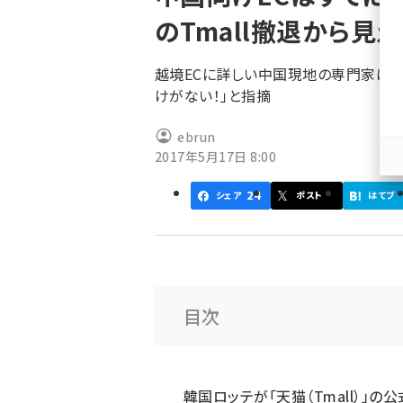
く
のTmall撤退から見
ず
越境ECに詳しい中国現地の専門家は「
けがない！」と指摘
ebrun
2017年5月17日 8:00
24
シェア
ポスト
はてブ
目次
韓国ロッテが「天猫（Tmall）」