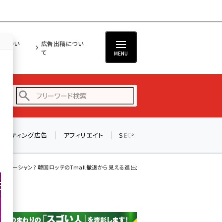
担につい
広告出稿につい
て
MENU
リスティング広告
アフィリエイト
SEO
メール
ソーシャル
amazon (2243)
yahoo (1898)
ッドオーシャン? 韓国ロッテのTmall撤退から見える進出企業の課題
楽天 (1869)
ecbeing (1205)
アスクル (1115)