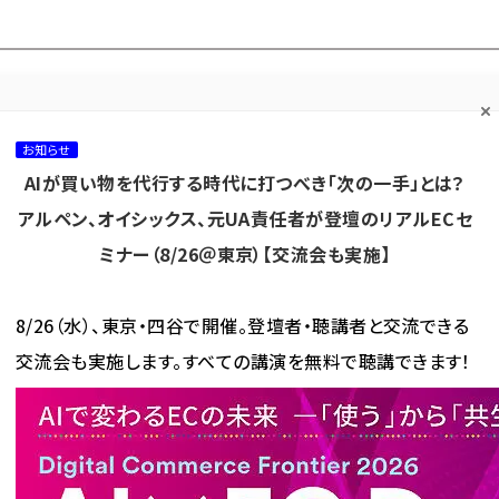
プ担当者フォーラム
ネッ
ネッ担お悩み相談
ネッ担アワー
ネッ担メルマ
て
室
ド！
ガ
お知らせ
AIが買い物を代行する時代に打つべき「次の一手」とは？
カテゴリ／種別
セミナー／イベント
から探す
から探す
アルペン、オイシックス、元UA責任者が登壇のリアルECセ
ミナー（8/26＠東京）【交流会も実施】
海外
AI
メタバース
集客
コンテンツマーケティング
8/26（水）、東京・四谷で開催。登壇者・聴講者と交流できる
交流会も実施します。すべての講演を無料で聴講できます！
中国EC市場の最新ニュース・トレンド・マーケティング情報ウォ...
中国向けECはすでにレ
ィング情報ウォッチ
ッドオーシャン? 韓国ロッテ