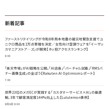
新着記事
ファーストリテイリングが令和8年熊本地震の被災地緊急支援でユ
ニクロ商品を2万点寄贈を決定／女性向け空調ウェアを「イーザッ
カマニアストア―ズ」が開発【ネッ担アクセスランキング】
8:00
「楽天市場」がAI戦略を公開。「AI店長」「バーチャル試着」「RMSバ
ナー画像生成」の全ぼう【Rakuten AI Optimismレポート】
7:00
世界23位のメガECが実践する「カスタマーサービス×AI」の最適
解。3年で顧客満足度144%向上した【Lululemon事例】
8月6日 8:00