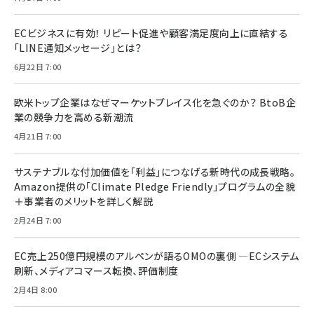
ECビジネスに有効！ リピート促進や顧客満足度向上に直結する
「LINE通知メッセージ」とは？
6月22日 7:00
欧米トップ企業はなぜマーケットプレイス化を急ぐのか？ BtoB企
業の競争力を高める新潮流
4月21日 7:00
サステナブルな付加価値を「利益」につなげる新時代の成長戦略。
Amazon提供の「Climate Pledge Friendly」プログラムの全貌
＋事業者のメリットを詳しく解説
2月24日 7:00
EC売上250億円規模のアルペンが語るOMOの裏側 ―ECシステム
刷新、メディアコマース転換、評価制度
2月4日 8:00