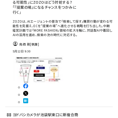
る可能性」にZOZOはどう対処する？
「『提案の場』になるチャンスをつかみに
行く」
ZOZOは、AIエージェントの普及で「検索して探す」購買行動が変わる可
能性を見据え、ECを“提案の場”へ進化させる戦略を打ち出した。中期
経営計画では「MORE FASHION」領域の拡大を軸に、対話型AIや着回し
AIの活用を進め、検索の次の時代に対応する。
鳥栖 剛
[執筆]
5月12日 9:30
ヨドバシカメラが池袋駅東口に新複合商