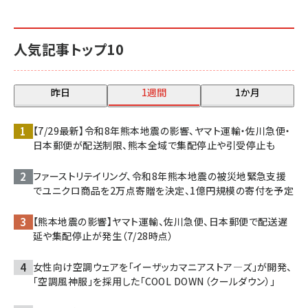
人気記事トップ10
昨日
1週間
1か月
【7/29最新】令和8年熊本地震の影響、ヤマト運輸・佐川急便・
日本郵便が配送制限、熊本全域で集配停止や引受停止も
ファーストリテイリング、令和8年熊本地震の被災地緊急支援
でユニクロ商品を2万点寄贈を決定、1億円規模の寄付を予定
【熊本地震の影響】ヤマト運輸、佐川急便、日本郵便で配送遅
延や集配停止が発生（7/28時点）
女性向け空調ウェアを「イーザッカマニアストア―ズ」が開発、
「空調風神服」を採用した「COOL DOWN（クールダウン）」