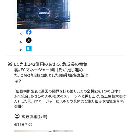
EC売上142億円のあさひ、急成長の舞台
裏。ECマネージャー岡川氏が推し進め
た、OMO加速に成功した組織構造改革と
は？
「組織横断型」EC運営の限界を打ち破り、ECの全機能を1つの自律チー
ムへ統合。あさひのOMOを次のステージへと押し上げ、売上急拡大をけ
ん引した岡川マネージャーに、OMOの具体的な取り組みや組織変革術
を聞く
高野 真維
[執筆]
6月8日 7:00