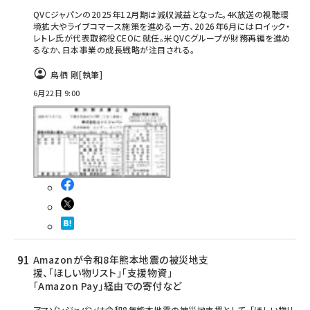
QVCジャパンの2025年12月期は減収減益となった。4K放送の視聴環
境拡大やライブコマース施策を進める一方、2026年6月にはロイック・
レトレ氏が代表取締役CEOに就任。米QVCグループが財務再編を進め
るなか、日本事業の成長戦略が注目される。
鳥栖 剛
[執筆]
6月22日 9:00
Amazonが令和8年熊本地震の被災地支
援、「ほしい物リスト」「支援物資」
「Amazon Pay」経由での寄付など
アマゾンジャパンは令和8年熊本地震の被災地支援として、「ほしい物リ