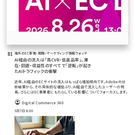
ブ
X（Twitter）
revico (739)
はてなブックマーク
海外のEC事情・戦略・マーケティング情報ウォッチ
AI経由の流入は「高CVR・低返品率」。滞
参加登録はこちら↑
在・回遊・収益性のすべてで「逆転」が起き
たAIトラフィックの衝撃
近年、AI経由のECサイトの流入はもっぱら増加傾向です。Adobeの分
析結果から、その具体的な増加ぶり、AI経由で流入したユーザーの特
長、さらにはEC事業者にもたらしている影響についてフォーカスします。
Digital Commerce 360
5月7日 8:00