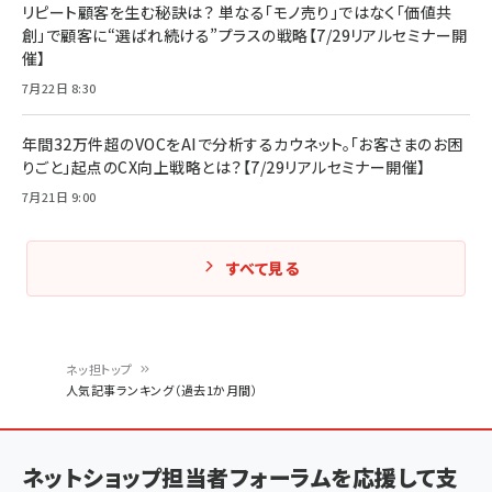
リピート顧客を生む秘訣は？ 単なる「モノ売り」ではなく「価値共
創」で顧客に“選ばれ続ける”プラスの戦略【7/29リアルセミナー開
催】
7月22日 8:30
年間32万件超のVOCをAIで分析するカウネット。「お客さまのお困
りごと」起点のCX向上戦略とは？【7/29リアルセミナー開催】
7月21日 9:00
すべて見る
ネッ担トップ
人気記事ランキング（過去1か月間）
パ
ン
ネットショップ担当者フォーラムを応援して支
く