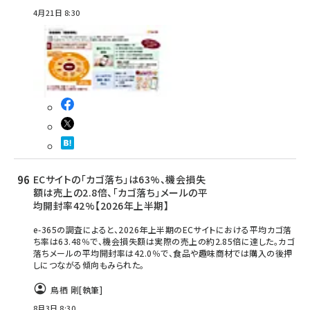
4月21日 8:30
ECサイトの「カゴ落ち」は63%、機会損失
額は売上の2.8倍、「カゴ落ち」メールの平
均開封率42%【2026年上半期】
e-365の調査によると、2026年上半期のECサイトにおける平均カゴ落
ち率は63.48％で、機会損失額は実際の売上の約2.85倍に達した。カゴ
落ちメールの平均開封率は42.0％で、食品や趣味商材では購入の後押
しにつながる傾向もみられた。
鳥栖 剛
[執筆]
8月3日 8:30