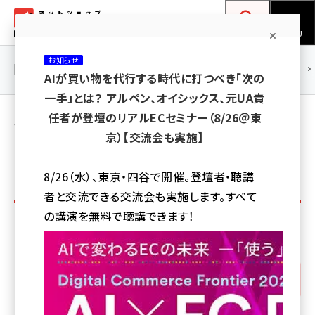
メ
ネットショップ担当者フォーラム
イ
検索
MENU
ン
お知らせ
コ
連載・特集
|
海外
海外情報
海外
AI
メタバース
AIが買い物を代行する時代に打つべき「次の
ン
一手」とは？ アルペン、オイシックス、元UA責
テ
人気記事ランキング（過去1か月間）［5ページ
任者が登壇のリアルECセミナー（8/26＠東
ン
京）【交流会も実施】
目］
ツ
amazon (2247)
に
8/26（水）、東京・四谷で開催。登壇者・聴講
プ
yahoo (1901)
移
1か月
昨日
1週間
全期間
者と交流できる交流会も実施します。すべて
ラ
動
楽天 (1871)
の講演を無料で聴講できます！
イ
その他の人気記事ランキングも見てみる：
ecbeing (1207)
マ
アスクル (1119)
リー
Facebook
base (1075)
タ
ビィ・フォアード (773)