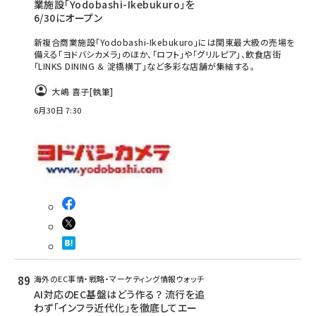
業施設「Yodobashi-Ikebukuro」を
6/30にオープン
新複合商業施設「Yodobashi-Ikebukuro」には関東最大級の売場を
備える「ヨドバシカメラ」のほか、「ロフト」や「グリルピア」、飲食店街
「LINKS DINING ＆ 淀橋横丁」など多彩な店舗が集結する。
大嶋 喜子
[執筆]
6月30日 7:30
海外のEC事情・戦略・マーケティング情報ウォッチ
AI対応のEC基盤はどう作る？ 流行を追
わず「インフラ近代化」を徹底してエー