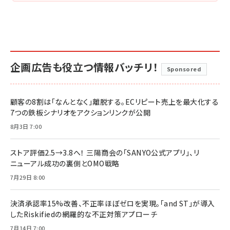
企画広告も役立つ情報バッチリ！
Sponsored
顧客の8割は「なんとなく」離脱する。ECリピート売上を最大化する
7つの鉄板シナリオをアクションリンクが公開
8月3日 7:00
ストア評価2.5→3.8へ！ 三陽商会の「SANYO公式アプリ」、リ
ニューアル成功の裏側とOMO戦略
7月29日 8:00
決済承認率15%改善、不正率ほぼゼロを実現。「and ST」が導入
したRiskifiedの網羅的な不正対策アプローチ
7月14日 7:00