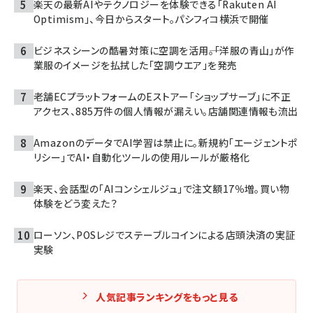
楽天の最新AIやテクノロジーを体験できる「Rakuten AI
Optimism」、今日からスタート。パシフィコ横浜で開催
ビジネスシーンの酷暑対策に空調を活用――。「洋服の青山」が作
業服のイメージを払拭した「空調ウエア」を発売
老舗ECプラットフォームのEストアー「ショップサーブ」に不正
アクセス、885万件の個人情報が漏えい。店舗関連情報も流出
AmazonのデータでAI学習は禁止に。新規約「エージェントポ
リシー」でAI・自動化ツールの使用ルールが厳格化
楽天、会話型の「AIコンシェルジュ」で注文額17％増。買い物
体験をどう変えた？
ローソン、POSレジでステーブルコインによる店頭決済の実証
実験
人気記事ランキングをもっと見る