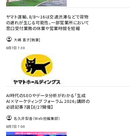
ヤマト運輸、8/8～16は交通渋滞などで荷物
の遅れが生じる可能性。一部営業所において
窓口受付業務の休業や営業時間を短縮
大嶋 喜子
[執筆]
8月7日 7:30
AI時代のSEOやデータ分析がわかる「生成
AI×マーケティング フォーラム 2026」講師の
必読記事7選【8/27開催】
名久井梨香（Web担編集部）
8月7日 7:00