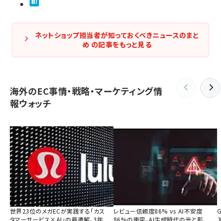
ネットショップ担当者が知っておくべきニュースのまと
め の記事をもっと見る
海外のEC事情・戦略・マーケティング情
報ウォッチ
世界23位のメガECが実践する「カス
レビュー信頼度86% vs AI不安度
タマーサービス×AI」の最適解。3年
86%の衝突。AI生成時代の光と影、