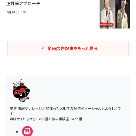
正対策アプローチ
7月14日 7:00
企画広告記事をもっと見る
業界情報やナレッジが詰まったメルマガ配信やソーシャルもよろしくで
す！
姉妹サイトもぜひ：
ネッ担お悩み相談室
・
Web担
メルマガ