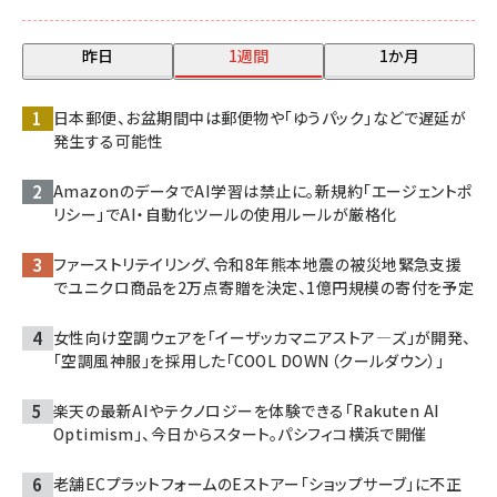
昨日
1週間
1か月
日本郵便、お盆期間中は郵便物や「ゆうパック」などで遅延が
発生する可能性
AmazonのデータでAI学習は禁止に。新規約「エージェントポ
リシー」でAI・自動化ツールの使用ルールが厳格化
ファーストリテイリング、令和8年熊本地震の被災地緊急支援
でユニクロ商品を2万点寄贈を決定、1億円規模の寄付を予定
女性向け空調ウェアを「イーザッカマニアストア―ズ」が開発、
「空調風神服」を採用した「COOL DOWN（クールダウン）」
楽天の最新AIやテクノロジーを体験できる「Rakuten AI
Optimism」、今日からスタート。パシフィコ横浜で開催
老舗ECプラットフォームのEストアー「ショップサーブ」に不正