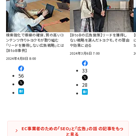
検索強化で導線の確保、質の高いコ
【BtoBの広告施策】リードを獲得し
ンテンツ作り――トヨクモが取り組む
ない戦略を選んだトヨクモ。その理由
「リードを獲得しない広告戦略」とは
や効果に迫る
【BtoB事例】
2024年3月6日 7:00
2
2024年4月8日 8:00
33
56
28
EC事業者のための「SEO」と「広告」の話 の記事をもっ
と見る