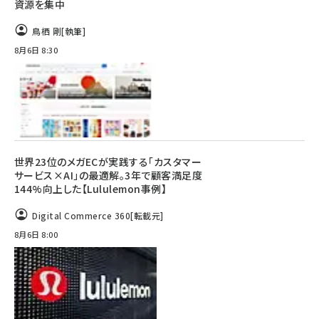
資源を集中
鳥栖 剛
[執筆]
8月6日 8:30
世界23位のメガECが実践する「カスタマー
サービス×AI」の最適解。3年で顧客満足度
144%向上した【Lululemon事例】
Digital Commerce 360
[転載元]
8月6日 8:00