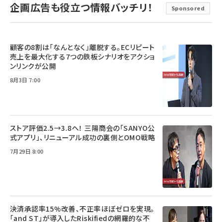
企画広告も役立つ情報バッチリ！
Sponsored
顧客の8割は「なんとなく」離脱する。ECリピート
売上を最大化する7つの鉄板シナリオをアクショ
ンリンクが公開
8月3日 7:00
ストア評価2.5→3.8へ！ 三陽商会の「SANYO公
式アプリ」、リニューアル成功の裏側とOMO戦略
7月29日 8:00
決済承認率15%改善、不正率ほぼゼロを実現。
「and ST」が導入したRiskifiedの網羅的な不