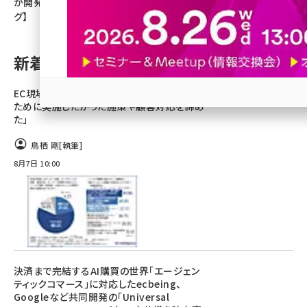
が開発【ネッ担アクセスランキン
グ】
revico (745)
新着記事
EC現場の実態。担当者の8割「ノンコア業務の
ために実施したかった施策や顧客対応を諦め
参加登録はこちら↑
た」
鳥栖 剛
[執筆]
8月7日 10:00
決済まで完結するAI購買の世界「エージェン
ティックコマース」に対応したecbeing、
Googleなど共同開発の「Universal