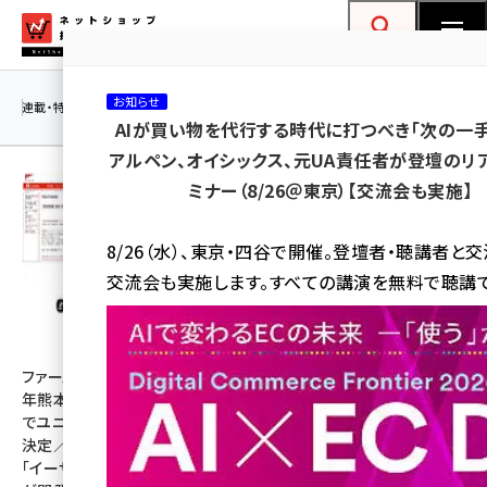
メ
ネットショップ担当者フォーラム
イ
検索
MENU
ン
お知らせ
コ
連載・特集
|
海外
海外情報
海外
AI
メタバース
AIが買い物を代行する時代に打つべき「次の一手
ン
アルペン、オイシックス、元UA責任者が登壇のリ
テ
ミナー（8/26＠東京）【交流会も実施】
ン
ツ
amazon (2259)
8/26（水）、東京・四谷で開催。登壇者・聴講者と
に
交流会も実施します。すべての講演を無料で聴講で
yahoo (1908)
移
動
楽天 (1877)
ecbeing (1211)
ファーストリテイリングが令和8
「楽天市場」がAI戦略を公開。
年熊本地震の被災地緊急支援
「AI店長」「バーチャル試着」
アスクル (1124)
でユニクロ商品を2万点寄贈を
「RMSバナー画像生成」の全ぼ
決定／女性向け空調ウェアを
う【Rakuten AI Optimismレ
base (1084)
「イーザッカマニアストア―ズ」
ポート】
ビィ・フォアード (784)