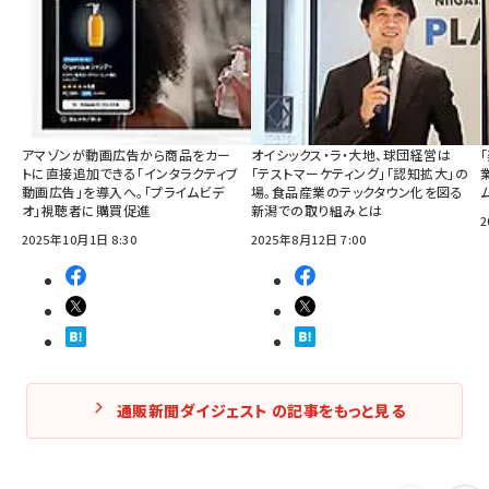
アマゾンが動画広告から商品をカー
オイシックス・ラ・大地、球団経営は
トに直接追加できる「インタラクティブ
「テストマーケティング」「認知拡大」の
動画広告」を導入へ。「プライムビデ
場。食品産業のテックタウン化を図る
オ」視聴者に購買促進
新潟での取り組みとは
2
2025年10月1日 8:30
2025年8月12日 7:00
通販新聞ダイジェスト の記事をもっと見る