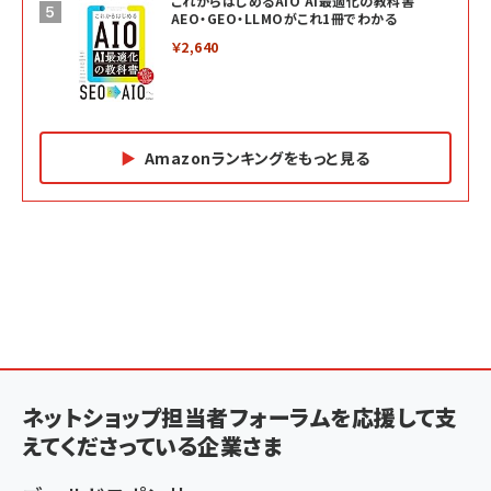
これからはじめるAIO AI最適化の教科書
AEO・GEO・LLMOがこれ1冊でわかる
￥2,640
Amazonランキングをもっと見る
Amazon マーケティング・セールス全般関連書籍 の
Amazon ビジネス・経済関連書籍 の売れ筋ランキン
Amazon 経営戦略関連書籍 の売れ筋ランキング
売れ筋ランキング
グ
更新日時：2026/06/26 19:05
更新日時：2026/06/26 19:05
更新日時：2026/06/26 19:05
2億円を売り上げたプロが教える note×AI 最強の
anan(アンアン)2026/07/01号 No.2501[魅せる
ベインキャピタル 企業価値向上力の秘密
副業
カラダ2026／宮舘涼太]
￥2,640
￥1,870
￥880
イシューからはじめよ［改訂版］――知的生産の「シンプ
小さな会社は戦略が9割
anan(アンアン)2026/06/24号 No.2500増刊
ルな本質」
スペシャルエディション[王道エンタメの矜持／
ネットショップ担当者フォーラムを応援して支
￥1,980
BTS]
￥2,200
えてくださっている企業さま
￥1,100
ドリルを売るには穴を売れ
経営メモ 16年の起業家人生で得た知見