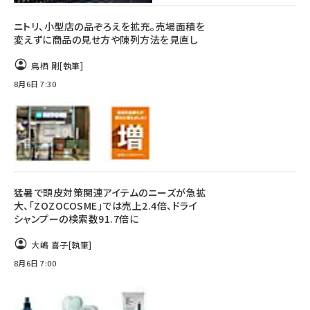
ニトリ、小型店の品ぞろえを拡充。売場面積を
変えずに商品の見せ方や陳列方法を見直し
鳥栖 剛
[執筆]
8月6日 7:30
猛暑で頭皮対策関連アイテムのニーズが急拡
大、「ZOZOCOSME」では売上2.4倍、ドライ
シャンプーの検索数91.7倍に
大嶋 喜子
[執筆]
8月6日 7:00