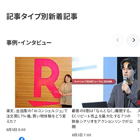
記事タイプ別新着記事
事例・インタビュー
楽天、会話型の「AIコンシェルジュ」で
顧客の8割は「なんとなく」離脱する。
注文額17％増。買い物体験をどう変
ECリピート売上を最大化する7つの
えた？
鉄板シナリオをアクションリンクが公
開
8月5日 8:00
7
8月3日 7:00