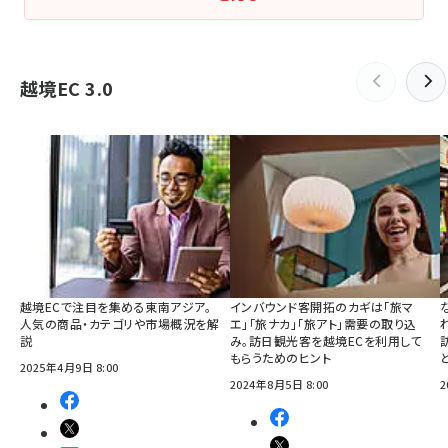
越境EC 3.0
越境ECで注目を集める東南アジア。
インバウンド客開拓のカギは「旅マ
人気の商品・カテゴリや市場概況を解
エ」「旅ナカ」「旅アト」需要の取り込
説
み。訪日観光客を越境ECを利用して
もらうためのヒント
2025年4月9日 8:00
2024年8月5日 8:00
2