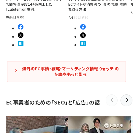
で顧客満足度144%向上した
ECサイトが消費者の「真の信頼」を勝
【Lululemon事例】
ち取る方法
7
8月6日 8:00
7月30日 8:30
海外のEC事情・戦略・マーケティング情報ウォッチ の
記事をもっと見る
EC事業者のための「SEO」と「広告」の話