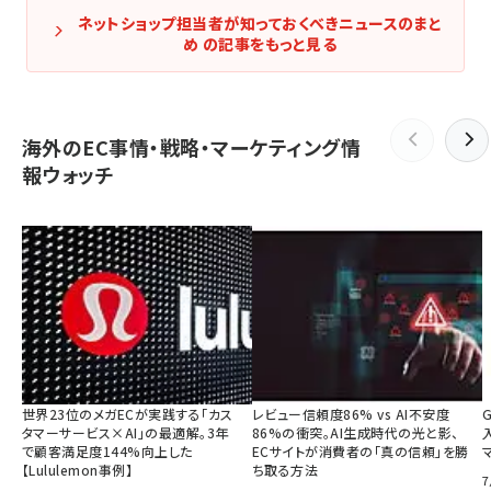
ネットショップ担当者が知っておくべきニュースのまと
め の記事をもっと見る
海外のEC事情・戦略・マーケティング情
報ウォッチ
世界23位のメガECが実践する「カス
レビュー信頼度86% vs AI不安度
タマーサービス×AI」の最適解。3年
86%の衝突。AI生成時代の光と影、
で顧客満足度144%向上した
ECサイトが消費者の「真の信頼」を勝
【Lululemon事例】
ち取る方法
7