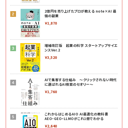
2億円を売り上げたプロが教える note×AI 最
強の副業
￥1,870
増補改訂版 起業の科学 スタートアップサイエ
ンスVer.2
￥3,520
AIで集客する仕組み ～クリックされない時代
に選ばれるAI検索のセオリー～
￥1,760
これからはじめるAIO AI最適化の教科書
AEO・GEO・LLMOがこれ1冊でわかる
￥2,640