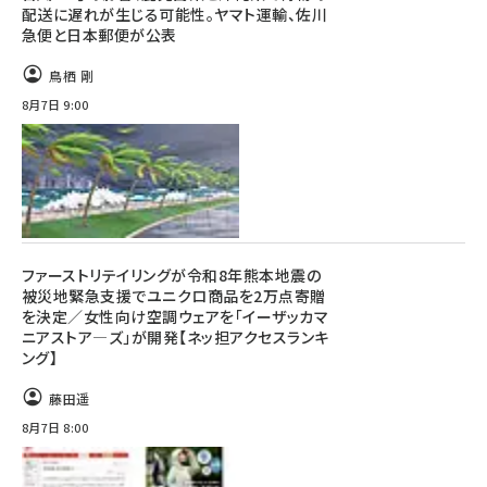
配送に遅れが生じる可能性。ヤマト運輸、佐川
急便と日本郵便が公表
鳥栖 剛
8月7日 9:00
ファーストリテイリングが令和8年熊本地震の
被災地緊急支援でユニクロ商品を2万点寄贈
を決定／女性向け空調ウェアを「イーザッカマ
ニアストア―ズ」が開発【ネッ担アクセスランキ
ング】
藤田遥
8月7日 8:00