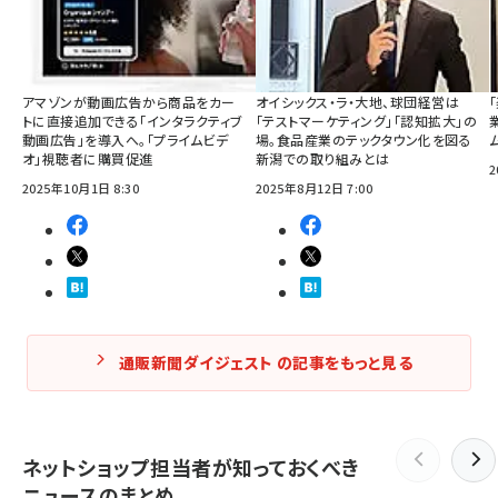
アマゾンが動画広告から商品をカー
オイシックス・ラ・大地、球団経営は
トに直接追加できる「インタラクティブ
「テストマーケティング」「認知拡大」の
動画広告」を導入へ。「プライムビデ
場。食品産業のテックタウン化を図る
オ」視聴者に購買促進
新潟での取り組みとは
2
2025年10月1日 8:30
2025年8月12日 7:00
通販新聞ダイジェスト の記事をもっと見る
ネットショップ担当者が知っておくべき
ニュースのまとめ