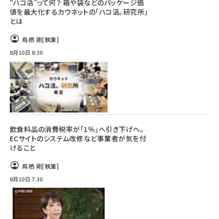
“ハコ活”って何？ 箱や袋などのパッケージ価
値を最大化するカウネットの「ハコ活。研究所」
とは
鳥栖 剛
[執筆]
8月10日 8:30
飲食料品の消費税率が「1％」へ引き下げへ。
ECサイトのシステム改修など事業者が気を付
けること
鳥栖 剛
[執筆]
8月10日 7:30