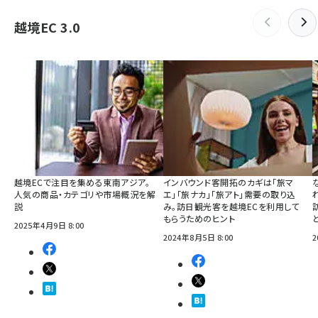
越境EC 3.0
越境ECで注目を集める東南アジア。
インバウンド客開拓のカギは「旅マ
人気の商品・カテゴリや市場概況を解
エ」「旅ナカ」「旅アト」需要の取り込
説
み。訪日観光客を越境ECを利用して
もらうためのヒント
2025年4月9日 8:00
2024年8月5日 8:00
2