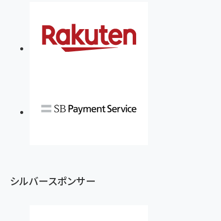
￥880
Brand Shift(ブランド・シフト): 「信頼」で選ばれ
影響力の武器［新版］：人を動かす七つの原理
る時代の成長戦略
￥3,190
ママ投資家が育休中に１億貯めた株式投資
￥2,420
￥1,870
フィードバック経営 「沈黙の組織」から「高め合う
マーケティングの真実 P&G・グリコで学んだ失敗
組織」へ
と成長の法則
組織の成果を最大化する ルールのデザイン
￥3,080
￥2,200
￥1,980
Amazonランキングをもっと見る
Amazonランキングをもっと見る
Amazonランキングをもっと見る
シルバースポンサー