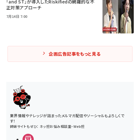
「and ST」が導入したRiskifiedの網羅的な不
正対策アプローチ
7月14日 7:00
企画広告記事をもっと見る
業界情報やナレッジが詰まったメルマガ配信やソーシャルもよろしくで
す！
姉妹サイトもぜひ：
ネッ担お悩み相談室
・
Web担
メルマガ