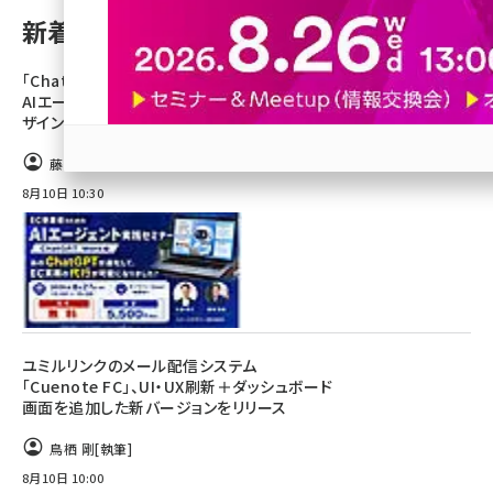
新着記事
revico (746)
「ChatGPT Work」を活用した、EC事業者の
AIエージェント実践方法が学べる【コマースデ
ザイン主催オンラインセミナー8/27開催】
藤田遥
参加登録はこちら↑
8月10日 10:30
ユミルリンクのメール配信システム
「Cuenote FC」、UI・UX刷新＋ダッシュボード
画面を追加した新バージョンをリリース
鳥栖 剛
[執筆]
8月10日 10:00