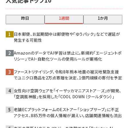
人気記事トップ10
昨日
1週間
1か月
日本郵便、お盆期間中は郵便物や「ゆうパック」などで遅延が
発生する可能性
AmazonのデータでAI学習は禁止に。新規約「エージェントポ
リシー」でAI・自動化ツールの使用ルールが厳格化
ファーストリテイリング、令和8年熊本地震の被災地緊急支援
でユニクロ商品を2万点寄贈を決定、1億円規模の寄付を予定
女性向け空調ウェアを「イーザッカマニアストア―ズ」が開発、
「空調風神服」を採用した「COOL DOWN（クールダウン）」
老舗ECプラットフォームのEストアー「ショップサーブ」に不正
アクセス、885万件の個人情報が漏えい。店舗関連情報も流出