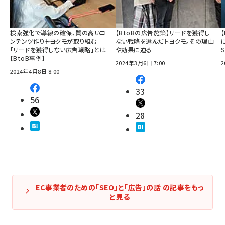
検索強化で導線の確保、質の高いコ
【BtoBの広告施策】リードを獲得し
ンテンツ作り――トヨクモが取り組む
ない戦略を選んだトヨクモ。その理由
「リードを獲得しない広告戦略」とは
や効果に迫る
【BtoB事例】
2024年3月6日 7:00
2
2024年4月8日 8:00
33
56
28
EC事業者のための「SEO」と「広告」の話 の記事をもっ
と見る