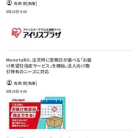
鳥栖 剛
[執筆]
8月10日 9:00
MonotaRO、注文時に受取日が選べる「お届
け希望日指定サービス」を開始。法人向け取
引特有のニーズに対応
鳥栖 剛
[執筆]
8月10日 9:00