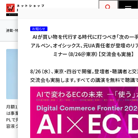
メ
ネットショップ担当者フォーラム
イ
検索
MENU
ン
お知らせ
コ
連載・特集
|
海外
海外情報
海外
AI
メタバース
AIが買い物を代行する時代に打つべき「次の一手
ン
アルペン、オイシックス、元UA責任者が登壇のリ
テ
ミナー（8/26＠東京）【交流会も実施】
ン
ツ
amazon (2260)
8/26（水）、東京・四谷で開催。登壇者・聴講者と
に
交流会も実施します。すべての講演を無料で聴講で
yahoo (1910)
移
動
楽天 (1878)
ecbeing (1213)
月額1万円の美容機器サブスク
「世界で最もAIを使うプラット
は事業として回るのか？ 事業
フォームへ」。三木谷社長が語る
アスクル (1126)
PLで見る本体利用料と専用美
楽天の「最強AIエコシステム」と
容液クロスセルのリアル
「AI店長」がもたらすECの未来
base (1085)
ビィ・フォアード (786)