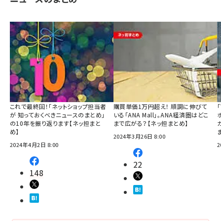
これで最終回！「ネットショップ担当者
購買単価1万円超え！ 順調に伸びて
が 知っておくべきニュースのまとめ」
いる「ANA Mall」。ANA経済圏はどこ
の10年を振り返ります【ネッ担まと
まで広がる？【ネッ担まとめ】
め】
2024年3月26日 8:00
2024年4月2日 8:00
2
22
148