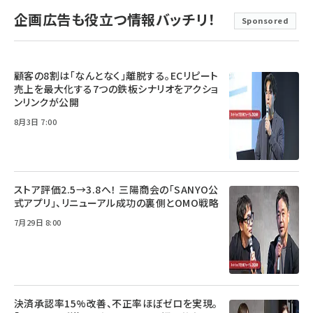
企画広告も役立つ情報バッチリ！
Sponsored
顧客の8割は「なんとなく」離脱する。ECリピート
売上を最大化する7つの鉄板シナリオをアクショ
ンリンクが公開
8月3日 7:00
ストア評価2.5→3.8へ！ 三陽商会の「SANYO公
式アプリ」、リニューアル成功の裏側とOMO戦略
7月29日 8:00
決済承認率15%改善、不正率ほぼゼロを実現。