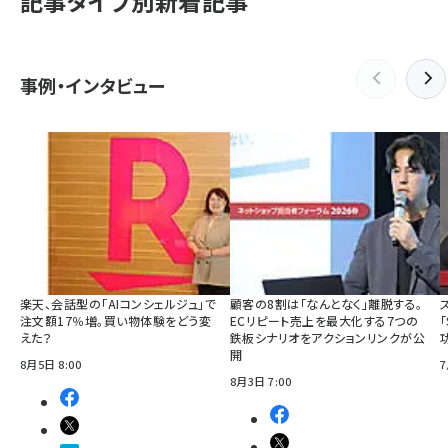
記事タイプ別新着記事
事例・インタビュー
楽天、会話型の「AIコンシェルジュ」で
顧客の8割は「なんとなく」離脱する。
注文額17％増。買い物体験をどう変
ECリピート売上を最大化する7つの
えた？
鉄板シナリオをアクションリンクが公
開
8月5日 8:00
7
8月3日 7:00