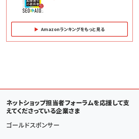
Amazonランキングをもっと見る
Amazon マーケティング・セールス全般関連書籍 の
Amazon ビジネス・経済関連書籍 の売れ筋ランキン
Amazon 経営戦略関連書籍 の売れ筋ランキング
売れ筋ランキング
グ
更新日時：2026/06/26 19:05
更新日時：2026/06/26 19:05
更新日時：2026/06/26 19:05
2億円を売り上げたプロが教える note×AI 最強の
anan(アンアン)2026/07/01号 No.2501[魅せる
ベインキャピタル 企業価値向上力の秘密
副業
カラダ2026／宮舘涼太]
￥2,640
￥1,870
￥880
イシューからはじめよ［改訂版］――知的生産の「シンプ
小さな会社は戦略が9割
anan(アンアン)2026/06/24号 No.2500増刊
ルな本質」
スペシャルエディション[王道エンタメの矜持／
ネットショップ担当者フォーラムを応援して支
￥1,980
BTS]
￥2,200
えてくださっている企業さま
￥1,100
ドリルを売るには穴を売れ
経営メモ 16年の起業家人生で得た知見
ゴールドスポンサー
anan(アンアン)2026/07/08号 No.2502[2026
￥1,815
￥2,750
年後半、あなたの恋と運命／山田涼介]